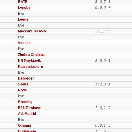
BATE
5 : 0
,
7 : 1
Lyngby
0 : 0
,
0 : 7
Bye
Leeds
Bye
Maccabi Tel Aviv
2 : 1
,
1 : 3
Bye
Vitesse
Bye
Zimbru Chisinau
KR Reykjavik
2 : 0
,
0 : 1
Kaiserslautern
Bye
Debrecen
Sileks
1 : 2
,
3 : 1
Roda
Bye
Brondby
B36 Torshavn
1 : 0
,
1 : 0
Atl. Madrid
Bye
Omonia
0 : 3
,
1 : 5
Dudelange
1 : 1
,
5 : 0