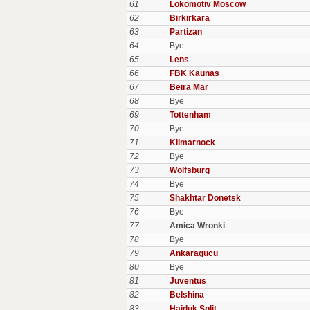
61
Lokomotiv Moscow
62
Birkirkara
63
Partizan
64
Bye
65
Lens
66
FBK Kaunas
67
Beira Mar
68
Bye
69
Tottenham
70
Bye
71
Kilmarnock
72
Bye
73
Wolfsburg
74
Bye
75
Shakhtar Donetsk
76
Bye
77
Amica Wronki
78
Bye
79
Ankaragucu
80
Bye
81
Juventus
82
Belshina
83
Hajduk Split