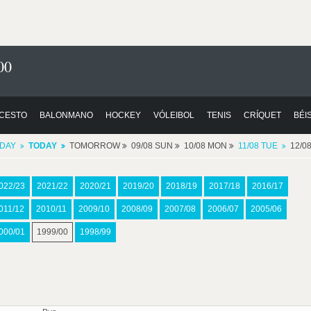
00
CESTO
BALONMANO
HOCKEY
VÓLEIBOL
TENIS
CRÍQUET
BÉI
DAY
TODAY
TOMORROW
09/08 SUN
10/08 MON
11/08 TUE
12/0
022/23
2021/22
2020/21
2019/20
2018/19
2017/18
2016/17
011/12
2010/11
2009/10
2008/09
2007/08
2006/07
2005/06
000/01
1999/00
1998/99