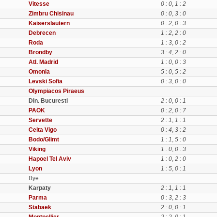
Vitesse
0 : 0
,
1 : 2
Zimbru Chisinau
0 : 0
,
3 : 0
Kaiserslautern
0 : 2
,
0 : 3
Debrecen
1 : 2
,
2 : 0
Roda
1 : 3
,
0 : 2
Brondby
3 : 4
,
2 : 0
Atl. Madrid
1 : 0
,
0 : 3
Omonia
5 : 0
,
5 : 2
Levski Sofia
0 : 3
,
0 : 0
Olympiacos Piraeus
Din. Bucuresti
2 : 0
,
0 : 1
PAOK
0 : 2
,
0 : 7
Servette
2 : 1
,
1 : 1
Celta Vigo
0 : 4
,
3 : 2
Bodo/Glimt
1 : 1
,
5 : 0
Viking
1 : 0
,
0 : 3
Hapoel Tel Aviv
1 : 0
,
2 : 0
Lyon
1 : 5
,
0 : 1
Bye
Karpaty
2 : 1
,
1 : 1
Parma
0 : 3
,
2 : 3
Stabaek
2 : 0
,
0 : 1