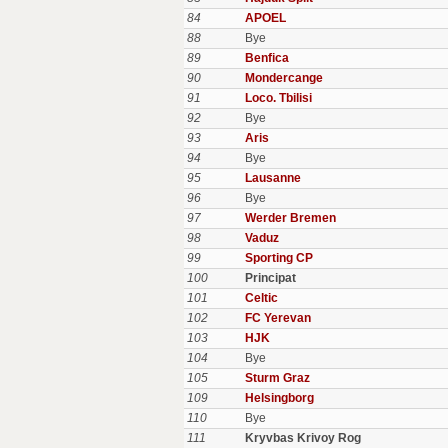
84
APOEL
88
Bye
89
Benfica
90
Mondercange
91
Loco. Tbilisi
92
Bye
93
Aris
94
Bye
95
Lausanne
96
Bye
97
Werder Bremen
98
Vaduz
99
Sporting CP
100
Principat
101
Celtic
102
FC Yerevan
103
HJK
104
Bye
105
Sturm Graz
109
Helsingborg
110
Bye
111
Kryvbas Krivoy Rog