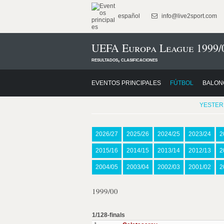
español
info@live2sport.com
UEFA Europa League 1999/
resultados, clasificaciones
EVENTOS PRINCIPALES
FÚTBOL
BALON
YESTER
2026/27
2025/26
2024/25
2023/24
2
2015/16
2014/15
2013/14
2012/13
2
2004/05
2003/04
2002/03
2001/02
2
1999/00
1/128-finals