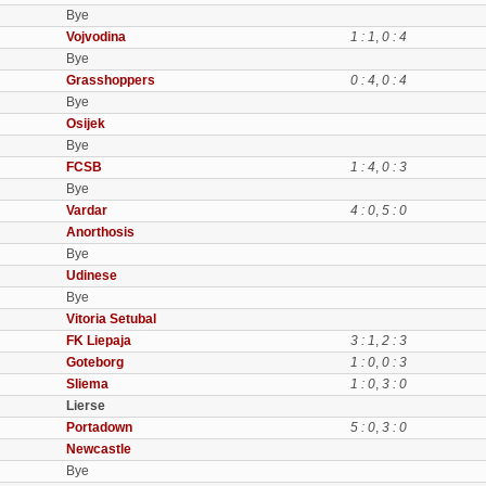
Bye
Vojvodina
1 : 1
,
0 : 4
Bye
Grasshoppers
0 : 4
,
0 : 4
Bye
Osijek
Bye
FCSB
1 : 4
,
0 : 3
Bye
Vardar
4 : 0
,
5 : 0
Anorthosis
Bye
Udinese
Bye
Vitoria Setubal
FK Liepaja
3 : 1
,
2 : 3
Goteborg
1 : 0
,
0 : 3
Sliema
1 : 0
,
3 : 0
Lierse
Portadown
5 : 0
,
3 : 0
Newcastle
Bye