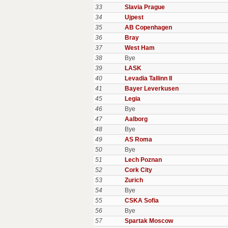
33
Slavia Prague
34
Ujpest
35
AB Copenhagen
36
Bray
37
West Ham
38
Bye
39
LASK
40
Levadia Tallinn II
41
Bayer Leverkusen
45
Legia
46
Bye
47
Aalborg
48
Bye
49
AS Roma
50
Bye
51
Lech Poznan
52
Cork City
53
Zurich
54
Bye
55
CSKA Sofia
56
Bye
57
Spartak Moscow