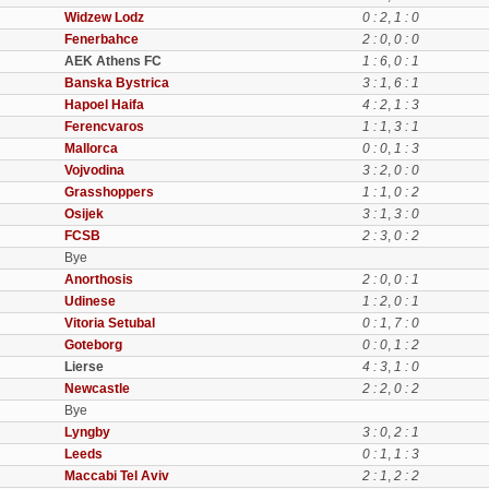
Widzew Lodz
0 : 2
,
1 : 0
Fenerbahce
2 : 0
,
0 : 0
AEK Athens FC
1 : 6
,
0 : 1
Banska Bystrica
3 : 1
,
6 : 1
Hapoel Haifa
4 : 2
,
1 : 3
Ferencvaros
1 : 1
,
3 : 1
Mallorca
0 : 0
,
1 : 3
Vojvodina
3 : 2
,
0 : 0
Grasshoppers
1 : 1
,
0 : 2
Osijek
3 : 1
,
3 : 0
FCSB
2 : 3
,
0 : 2
Bye
Anorthosis
2 : 0
,
0 : 1
Udinese
1 : 2
,
0 : 1
Vitoria Setubal
0 : 1
,
7 : 0
Goteborg
0 : 0
,
1 : 2
Lierse
4 : 3
,
1 : 0
Newcastle
2 : 2
,
0 : 2
Bye
Lyngby
3 : 0
,
2 : 1
Leeds
0 : 1
,
1 : 3
Maccabi Tel Aviv
2 : 1
,
2 : 2