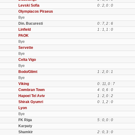
Levski Sofia
0 : 2
,
0 : 0
Olympiacos Piraeus
Bye
Din. Bucuresti
0 : 7
,
2 : 6
Linfield
1 : 1
,
1 : 0
PAOK
Bye
Servette
Bye
Celta Vigo
Bye
Bodo/Glimt
1 : 2
,
0 : 1
Bye
Viking
0 : 11
,
0 : 7
Cwmbran Town
4 : 0
,
6 : 0
Hapoel Tel Aviv
1 : 2
,
0 : 2
Shirak Gyumri
0 : 1
,
2 : 0
Lyon
Bye
FK Riga
5 : 0
,
0 : 0
Karpaty
Shamkir
2 : 0
,
3 : 0