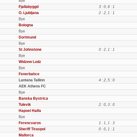
Bye
Fjallabyggd
3 : 0
,
6 : 1
O. Ljubljana
2 : 2
,
1 : 1
Bye
Bologna
Bye
Dortmund
Bye
St Johnstone
0 : 2
,
1 : 1
Bye
Widzew Lodz
Bye
Fenerbahce
Lantana Tallinn
4 : 2
,
5 : 0
AEK Athens FC
Bye
Banska Bystrica
Tulevik
2 : 0
,
3 : 0
Hapoel Haifa
Bye
Ferencvaros
1 : 1
,
1 : 3
Sheriff Tiraspol
0 : 0
,
1 : 1
Mallorca