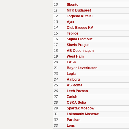
10
Skonto
11
MTK Budapest
12
Torpedo Kutaisi
13
Ajax
14
Club Brugge KV
15
Teplice
16
Sigma Olomouc
17
Slavia Prague
18
AB Copenhagen
19
West Ham
20
LASK
21
Bayer Leverkusen
23
Legia
24
Aalborg
25
AS Roma
26
Lech Poznan
27
Zurich
28
CSKA Sofia
29
Spartak Moscow
31
Lokomotiv Moscow
32
Partizan
33
Lens