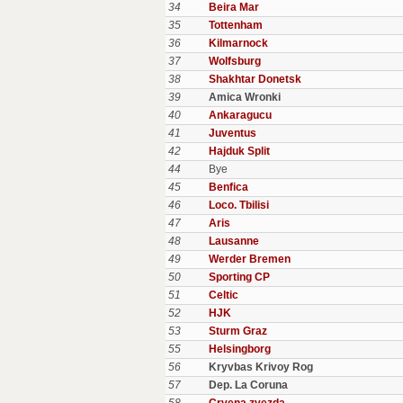
34
Beira Mar
35
Tottenham
36
Kilmarnock
37
Wolfsburg
38
Shakhtar Donetsk
39
Amica Wronki
40
Ankaragucu
41
Juventus
42
Hajduk Split
44
Bye
45
Benfica
46
Loco. Tbilisi
47
Aris
48
Lausanne
49
Werder Bremen
50
Sporting CP
51
Celtic
52
HJK
53
Sturm Graz
55
Helsingborg
56
Kryvbas Krivoy Rog
57
Dep. La Coruna