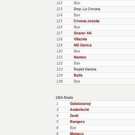
112
Bye
113
Dep. La Coruna
114
Bye
115
Crvena zvezda
116
Bye
117
Grazer AK
118
Vllaznia
119
ND Gorica
120
Bye
121
Nantes
122
Bye
123
Rapid Vienna
124
Bylis
128
Bye
1/64-finals
1
Galatasaray
3
Anderlecht
4
Zenit
5
Rangers
8
Bye
9
Monaco