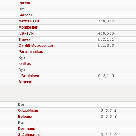
Parma
Bye
Stabaek
Neftci Baku
1 : 0
,
3 : 2
Montpellier
Klaksvik
4 : 0
,
5 : 0
Trnava
0 : 2
,
1 : 1
Cardiff Metropolitan
0 : 1
,
2 : 0
Panathinaikos
Bye
Ionikos
Bye
I. Bratislava
0 : 2
,
1 : 3
Arsenal
Bye
O. Ljubljana
3 : 0
,
3 : 1
Bologna
2 : 2
,
0 : 3
Bye
Dortmund
St Johnstone
3 : 3
,
3 : 0