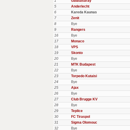
1
Galatasaray
5
Anderlecht
6
Kareda Kaunas
7
Zenit
8
Bye
9
Rangers
16
Bye
17
Monaco
18
VPS
19
Skonto
20
Bye
21
MTK Budapest
22
Bye
23
Torpedo Kutaisi
24
Bye
25
Ajax
26
Bye
27
Club Brugge KV
28
Bye
29
Teplice
30
FC Tiraspol
31
Sigma Olomouc
32
Bye