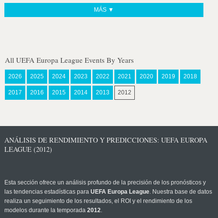
MÁS ▼
All UEFA Europa League Events By Years
2026
2025
2024
2023
2022
2021
2020
2019
2018
2017
2016
2015
2014
2013
2012
ANÁLISIS DE RENDIMIENTO Y PREDICCIONES: UEFA EUROPA
LEAGUE (2012)
Esta sección ofrece un análisis profundo de la precisión de los pronósticos y
las tendencias estadísticas para
UEFA Europa League
. Nuestra base de datos
realiza un seguimiento de los resultados, el ROI y el rendimiento de los
modelos durante la temporada
2012
.