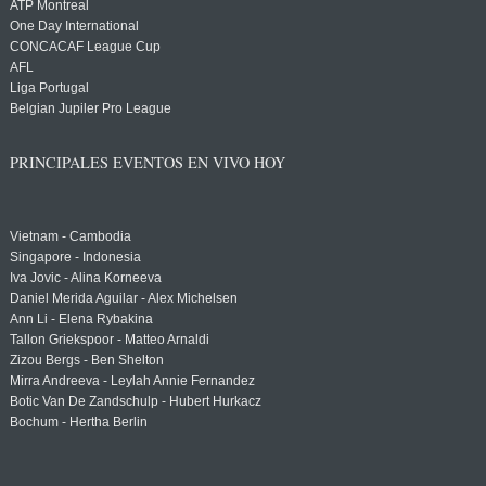
ATP Montreal
One Day International
CONCACAF League Cup
AFL
Liga Portugal
Belgian Jupiler Pro League
PRINCIPALES EVENTOS EN VIVO HOY
Vietnam - Cambodia
Singapore - Indonesia
Iva Jovic - Alina Korneeva
Daniel Merida Aguilar - Alex Michelsen
Ann Li - Elena Rybakina
Tallon Griekspoor - Matteo Arnaldi
Zizou Bergs - Ben Shelton
Mirra Andreeva - Leylah Annie Fernandez
Botic Van De Zandschulp - Hubert Hurkacz
Bochum - Hertha Berlin