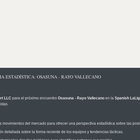
CIA ESTADÍSTICA: OSASUNA - RAYO VALLECANO
rt LLC
para el próximo encuentro
Osasuna - Rayo Vallecano
en la
Spanish LaLig
stas.
 movimientos del mercado para ofrecer una perspectiva estadística sobre las posi
n detallada sobre la forma reciente de los equipos y tendencias tácticas.