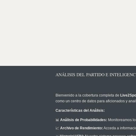
ANÁLISIS DEL PARTIDO E INTELIGEN
Bienvenido a la cobertura completa de
Live2Spo
como un centro de datos para aficionados y anali
Características del Análisis:
📊
Análisis de Probabilidades:
Monitoreamos los
📈
Archivo de Rendimiento:
Acceda a informació