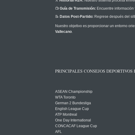
⚔️
Historial H2H:
Nuestro sistema procesa enfrent
📺
Guía de Transmisión:
Encuentre información v
📝
Datos Post-Partido:
Regrese después del silb
Nuestro objetivo es proporcionar un entorno orie
Vallecano
.
PRINCIPALES CONSEJOS DEPORTIVOS
ASEAN Championship
WTA Toronto
German 2 Bundesliga
English League Cup
ATP Montreal
One Day International
CONCACAF League Cup
AFL