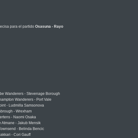
ecisa para el partido
Osasuna - Rayo
e Wanderers - Stevenage Borough
hampton Wanderers - Port Vale
oint - Ludmilla Samsonova
sbrough - Wrexham
ertens - Naomi Osaka
e Atmane - Jakub Mensik
Townsend - Belinda Bencic
akkari - Cori Gauff