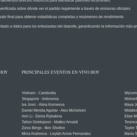
amientos directos históricos para identificar patrones recurrentes.
erificada sobre dónde ver el partido legalmente a través de emisoras oficiales.
ato final para obtener estadísticas completas y resúmenes de rendimiento.
ntado a datos para los entusiastas del deporte, garantizando la información más pr
 HOY
PRINCIPALES EVENTOS EN VIVO HOY
Vietnam - Cambodia
Wycomb
Singapore - Indonesia
Wolver
Iva Jovic - Alina Korneeva
Maya J
Daniel Merida Aguilar - Alex Michelsen
Middle
Ann Li - Elena Rybakina
Elise M
Tallon Griekspoor - Matteo Arnaldi
Terenc
Zizou Bergs - Ben Shelton
Taylor 
Mirra Andreeva - Leylah Annie Fernandez
Maria S