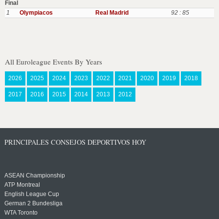
Final
1
Olympiacos
Real Madrid
92 : 85
All Euroleague Events By Years
2026
2025
2024
2023
2022
2021
2020
2019
2018
2017
2016
2015
2014
2013
2012
PRINCIPALES CONSEJOS DEPORTIVOS HOY
ASEAN Championship
ATP Montreal
English League Cup
German 2 Bundesliga
WTA Toronto