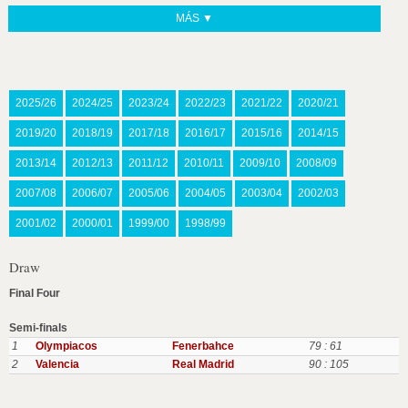
MÁS ▼
2025/26
2024/25
2023/24
2022/23
2021/22
2020/21
2019/20
2018/19
2017/18
2016/17
2015/16
2014/15
2013/14
2012/13
2011/12
2010/11
2009/10
2008/09
2007/08
2006/07
2005/06
2004/05
2003/04
2002/03
2001/02
2000/01
1999/00
1998/99
Draw
Final Four
Semi-finals
1
Olympiacos
Fenerbahce
79 : 61
2
Valencia
Real Madrid
90 : 105