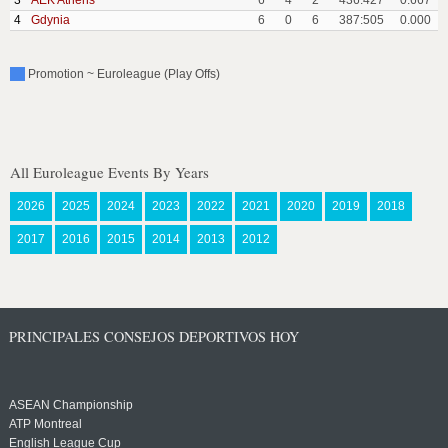
3
AEK Athens
6
4
2
436:427
0.667
4
Gdynia
6
0
6
387:505
0.000
Promotion ~ Euroleague (Play Offs)
All Euroleague Events By Years
2026
2025
2024
2023
2022
2021
2020
2019
2018
2017
2016
2015
2014
2013
2012
PRINCIPALES CONSEJOS DEPORTIVOS HOY
ASEAN Championship
ATP Montreal
English League Cup