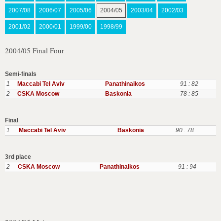
2007/08
2006/07
2005/06
2004/05
2003/04
2002/03
2001/02
2000/01
1999/00
1998/99
2004/05 Final Four
Semi-finals
1
Maccabi Tel Aviv
Panathinaikos
91 : 82
2
CSKA Moscow
Baskonia
78 : 85
Final
1
Maccabi Tel Aviv
Baskonia
90 : 78
3rd place
2
CSKA Moscow
Panathinaikos
91 : 94