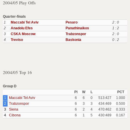
2004/05 Play Offs
Quarter-finals
1
Maccabi Tel Aviv
Pesaro
2 : 0
2
Anadolu Efes
Panathinaikos
1 : 2
3
CSKA Moscow
Trabzonspor
2 : 0
4
Treviso
Baskonia
0 : 2
2004/05 Top 16
Group D
Pl
W
L
PCT
1
Maccabi Tel Aviv
6
6
0
513:427
1.000
2
Trabzonspor
6
3
3
434:469
0.500
3
Siena
6
2
4
470:462
0.333
4
Cibona
6
1
5
430:489
0.167