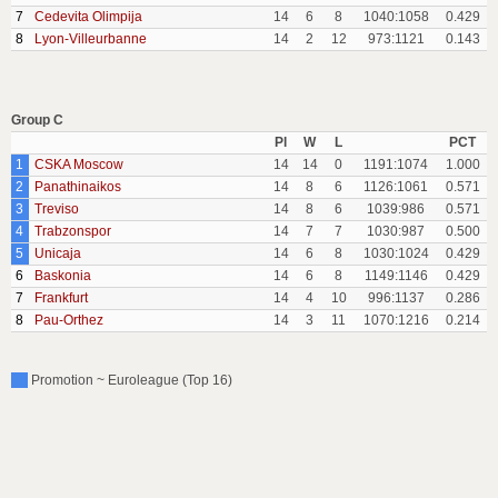
7
Cedevita Olimpija
14
6
8
1040:1058
0.429
8
Lyon-Villeurbanne
14
2
12
973:1121
0.143
Group C
Pl
W
L
PCT
1
CSKA Moscow
14
14
0
1191:1074
1.000
2
Panathinaikos
14
8
6
1126:1061
0.571
3
Treviso
14
8
6
1039:986
0.571
4
Trabzonspor
14
7
7
1030:987
0.500
5
Unicaja
14
6
8
1030:1024
0.429
6
Baskonia
14
6
8
1149:1146
0.429
7
Frankfurt
14
4
10
996:1137
0.286
8
Pau-Orthez
14
3
11
1070:1216
0.214
Promotion ~ Euroleague (Top 16)