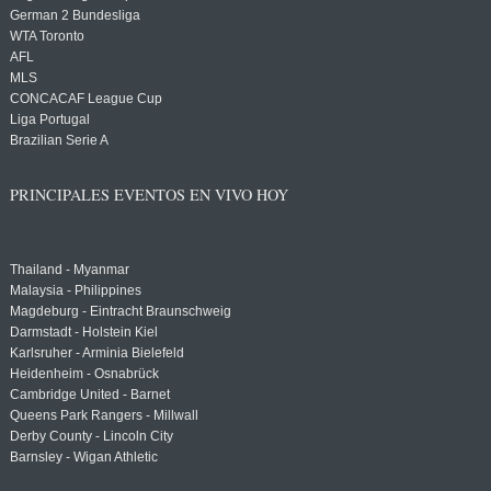
German 2 Bundesliga
WTA Toronto
AFL
MLS
CONCACAF League Cup
Liga Portugal
Brazilian Serie A
PRINCIPALES EVENTOS EN VIVO HOY
Thailand - Myanmar
Malaysia - Philippines
Magdeburg - Eintracht Braunschweig
Darmstadt - Holstein Kiel
Karlsruher - Arminia Bielefeld
Heidenheim - Osnabrück
Cambridge United - Barnet
Queens Park Rangers - Millwall
Derby County - Lincoln City
Barnsley - Wigan Athletic