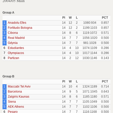
2004/05 Main
Group A
Pl
W
L
PCT
1
Anadolu Efes
14
12
2
1080:934
0.857
2
Fortitudo Bologna
14
12
2
1199:1103
0.857
3
Cibona
14
8
6
1119:1072
0.571
4
Real Madrid
14
7
7
1056:1020
0.500
5
Gdynia
14
7
7
981:1028
0.500
6
Estudiantes
14
4
10
1074:1109
0.286
7
Olympiacos
14
4
10
1017:1144
0.286
8
Partizan
14
2
12
1030:1146
0.143
Group B
Pl
W
L
PCT
1
Maccabi Tel Aviv
14
10
4
1324:1189
0.714
2
Barcelona
14
9
5
1071:1045
0.643
3
Zalgiris Kaunas
14
8
6
1185:1180
0.571
4
Siena
14
7
7
1105:1049
0.500
5
AEK Athens
14
7
7
1102:1106
0.500
6
Pesaro
14
7
7
1116:1168
0.500