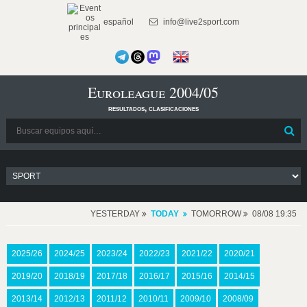
español
info@live2sport.com
Euroleague 2004/05
resultados, clasificaciones
YESTERDAY
TODAY
TOMORROW
08/08 19:35
2025/26
2024/25
2023/24
2022/23
2021/22
2020/21
2019/20
2018/19
2017/18
2016/17
2015/16
2014/15
2013/14
2012/13
2011/12
2010/11
2009/10
2008/09