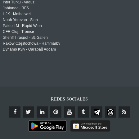
Inter Turku - Vaduz
Jablonec - RFS
HJK - Motherwell
Noah Yerevan - Sion
Paide LM - Rapid Wien
CFR Cluj - Tromsø
Sheriff Tiraspol - St. Gallen
Raków Częstochowa - Hammarby
Dynamo Kyiv - Qarabağ Agdam
REDES SOCIALES