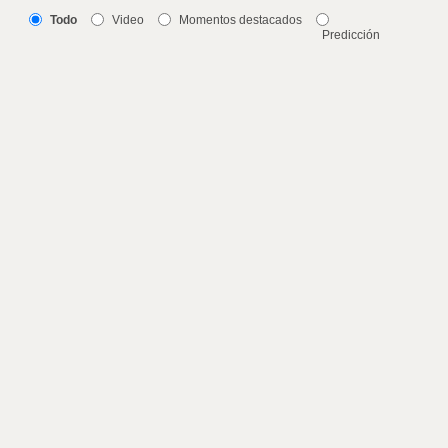
Todo
Video
Momentos destacados
Predicción