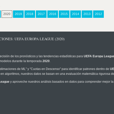
s
2020
2019
2018
2017
2016
2015
2014
2013
2012
IONES: UEFA EUROPA LEAGUE (2020)
ecisión de los pronósticos y las tendencias estadísticas para
UEFA Europa Leagu
os modelos durante la temporada
2020
.
timaciones de ML" y "Cuotas en Descenso" para identificar patrones dentro de
UE
en algoritmos, nuestros datos se basan en una evaluación matemática rigurosa de 
League
y aproveche nuestros análisis basados en datos para comprender mejor la p