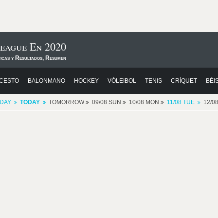
eague En 2020
ticas y Resultados, Resumen
CESTO
BALONMANO
HOCKEY
VÓLEIBOL
TENIS
CRÍQUET
BÉI
DAY
TODAY
TOMORROW
09/08 SUN
10/08 MON
11/08 TUE
12/0