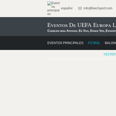
español
info@live2sport.com
Eventos De UEFA Europa L
Consejos para Apostar, En Vivo, Dónde Ver, Estadís
EVENTOS PRINCIPALES
FÚTBOL
BALON
YESTER