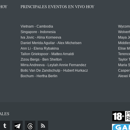
 HOY
PRINCIPALES EVENTOS EN VIVO HOY
Vietnam - Cambodia
Wycomb
Singapore - Indonesia
Wolver
Iva Jovic - Alina Korneeva
Maya J
Daniel Merida Aguilar - Alex Michelsen
Middle
Ann Li - Elena Rybakina
Elise M
Tallon Griekspoor - Matteo Arnaldi
Terenc
Zizou Bergs - Ben Shelton
Taylor 
Mirra Andreeva - Leylah Annie Fernandez
Maria S
Botic Van De Zandschulp - Hubert Hurkacz
Casper
Bochum - Hertha Berlin
Alexei 
ALES