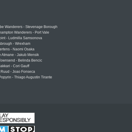
e Wanderers - Stevenage Borough
hampton Wanderers - Port Vale
oint - Ludmilla Samsonova
sbrough - Wrexham
ertens - Naomi Osaka
e Atmane - Jakub Mensik
Townsend - Belinda Bencic
akkari - Cori Gauff
 Ruud - Joao Fonseca
Popyrin - Thiago Augustin Tirante