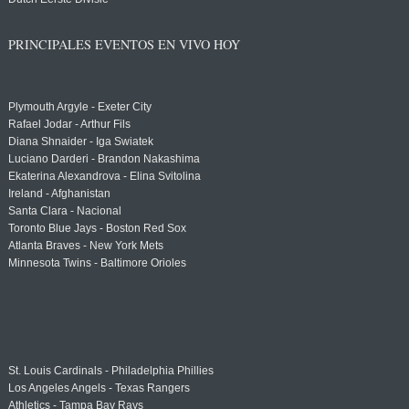
PRINCIPALES EVENTOS EN VIVO HOY
Plymouth Argyle - Exeter City
Rafael Jodar - Arthur Fils
Diana Shnaider - Iga Swiatek
Luciano Darderi - Brandon Nakashima
Ekaterina Alexandrova - Elina Svitolina
Ireland - Afghanistan
Santa Clara - Nacional
Toronto Blue Jays - Boston Red Sox
Atlanta Braves - New York Mets
Minnesota Twins - Baltimore Orioles
St. Louis Cardinals - Philadelphia Phillies
Los Angeles Angels - Texas Rangers
Athletics - Tampa Bay Rays