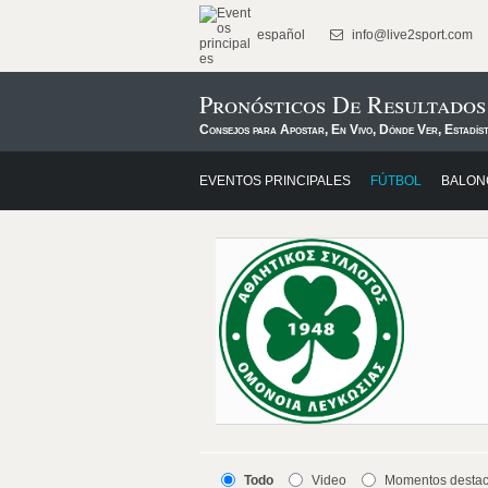
español
info@live2sport.com
Pronósticos De Resultados
Consejos para Apostar, En Vivo, Dónde Ver, Estadís
EVENTOS PRINCIPALES
FÚTBOL
BALON
Todo
Video
Momentos desta