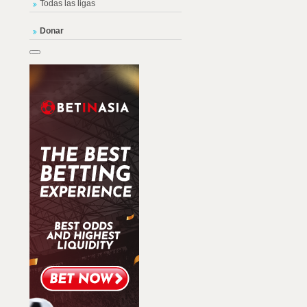
Todas las ligas
Donar