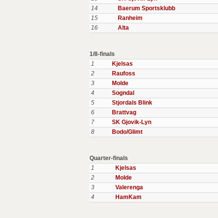
14
Baerum Sportsklubb
15
Ranheim
16
Alta
1/8-finals
1
Kjelsas
2
Raufoss
3
Molde
4
Sogndal
5
Stjordals Blink
6
Brattvag
7
SK Gjovik-Lyn
8
Bodo/Glimt
Quarter-finals
1
Kjelsas
2
Molde
3
Valerenga
4
HamKam