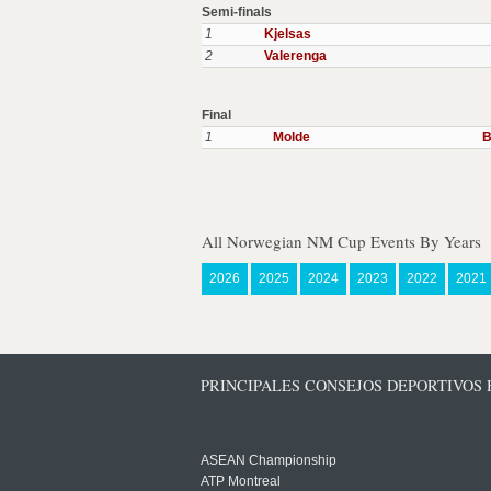
Semi-finals
1
Kjelsas
2
Valerenga
Final
1
Molde
B
All Norwegian NM Cup Events By Years
2026
2025
2024
2023
2022
2021
PRINCIPALES CONSEJOS DEPORTIVOS
ASEAN Championship
ATP Montreal