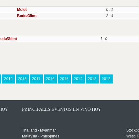
Molde
0 : 1
Bodo/Glimt
2 : 4
odo/Glimt
1 : 0
2019
2018
2017
2016
2015
2014
2013
2012
 HOY
PRINCIPALES EVENTOS EN VIVO HOY
Thailand - Myanmar
Stockpo
Malaysia - Philippines
West H