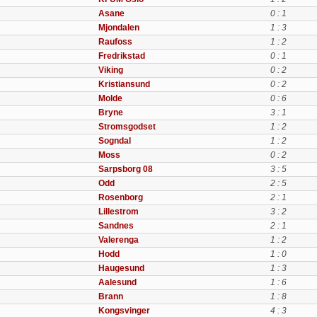
Asane
0 : 1
Mjondalen
1 : 3
Raufoss
1 : 2
Fredrikstad
0 : 1
Viking
0 : 2
Kristiansund
0 : 2
Molde
0 : 6
Bryne
3 : 1
Stromsgodset
1 : 2
Sogndal
1 : 2
Moss
0 : 2
Sarpsborg 08
3 : 5
Odd
2 : 5
Rosenborg
2 : 1
Lillestrom
3 : 2
Sandnes
2 : 1
Valerenga
1 : 2
Hodd
1 : 0
Haugesund
1 : 3
Aalesund
1 : 6
Brann
1 : 8
Kongsvinger
4 : 3