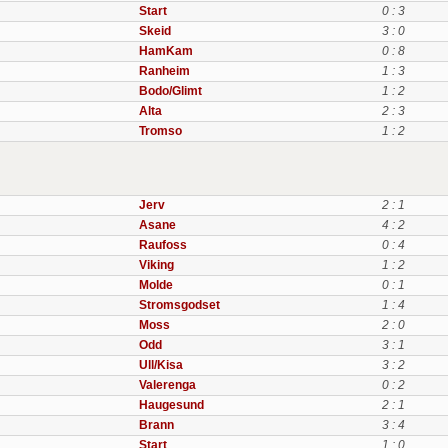
Start
0 : 3
Skeid
3 : 0
HamKam
0 : 8
Ranheim
1 : 3
Bodo/Glimt
1 : 2
Alta
2 : 3
Tromso
1 : 2
Jerv
2 : 1
Asane
4 : 2
Raufoss
0 : 4
Viking
1 : 2
Molde
0 : 1
Stromsgodset
1 : 4
Moss
2 : 0
Odd
3 : 1
Ull/Kisa
3 : 2
Valerenga
0 : 2
Haugesund
2 : 1
Brann
3 : 4
Start
1 : 0