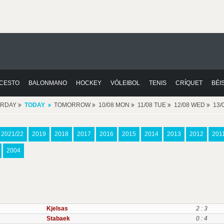
CESTO
BALONMANO
HOCKEY
VÓLEIBOL
TENIS
CRÍQUET
BÉI
ERDAY
TODAY
TOMORROW
10/08 MON
11/08 TUE
12/08 WED
13/
2021/22
2019
2018
2017
2016
2015
2014
2013
2012
201
2004
Kjelsas
2 : 3
Stabaek
0 : 4