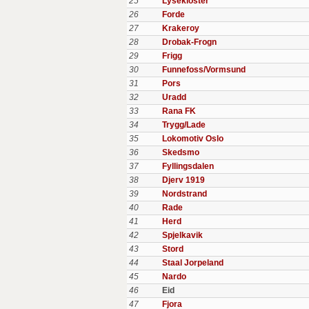
25
Lysekloster
26
Forde
27
Krakeroy
28
Drobak-Frogn
29
Frigg
30
Funnefoss/Vormsund
31
Pors
32
Uradd
33
Rana FK
34
Trygg/Lade
35
Lokomotiv Oslo
36
Skedsmo
37
Fyllingsdalen
38
Djerv 1919
39
Nordstrand
40
Rade
41
Herd
42
Spjelkavik
43
Stord
44
Staal Jorpeland
45
Nardo
46
Eid
47
Fjora