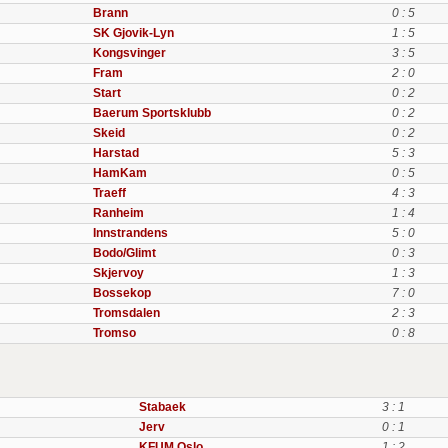
Brann
0 : 5
SK Gjovik-Lyn
1 : 5
Kongsvinger
3 : 5
Fram
2 : 0
Start
0 : 2
Baerum Sportsklubb
0 : 2
Skeid
0 : 2
Harstad
5 : 3
HamKam
0 : 5
Traeff
4 : 3
Ranheim
1 : 4
Innstrandens
5 : 0
Bodo/Glimt
0 : 3
Skjervoy
1 : 3
Bossekop
7 : 0
Tromsdalen
2 : 3
Tromso
0 : 8
Stabaek
3 : 1
Jerv
0 : 1
KFUM Oslo
1 : 2