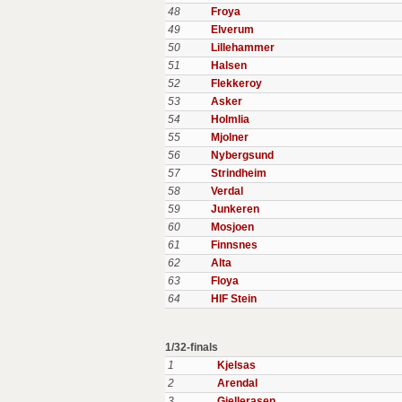
48
Froya
49
Elverum
50
Lillehammer
51
Halsen
52
Flekkeroy
53
Asker
54
Holmlia
55
Mjolner
56
Nybergsund
57
Strindheim
58
Verdal
59
Junkeren
60
Mosjoen
61
Finnsnes
62
Alta
63
Floya
64
HIF Stein
1/32-finals
1
Kjelsas
2
Arendal
3
Gjellerasen