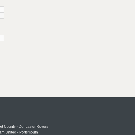
rt County - Doncaster Rovers
am United - Portsmouth