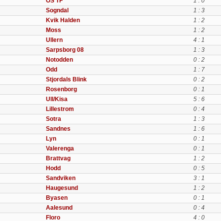
OS TF
1 : 0
Sogndal
1 : 3
Kvik Halden
1 : 2
Moss
1 : 2
Ullern
4 : 1
Sarpsborg 08
1 : 3
Notodden
0 : 2
Odd
1 : 7
Stjordals Blink
0 : 2
Rosenborg
0 : 1
Ull/Kisa
5 : 6
Lillestrom
0 : 4
Sotra
1 : 3
Sandnes
1 : 6
Lyn
0 : 1
Valerenga
0 : 1
Brattvag
1 : 2
Hodd
0 : 5
Sandviken
3 : 1
Haugesund
1 : 2
Byasen
0 : 1
Aalesund
0 : 4
Floro
4 : 0