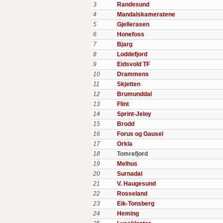
3
Randesund
4
Mandalskameratene
5
Gjellerasen
6
Honefoss
7
Bjarg
8
Loddefjord
9
Eidsvold TF
10
Drammens
11
Skjetten
12
Brumunddal
13
Flint
14
Sprint-Jeloy
15
Brodd
16
Forus og Gausel
17
Orkla
18
Tomrefjord
19
Melhus
20
Surnadal
21
V. Haugesund
22
Rosseland
23
Eik-Tonsberg
24
Heming