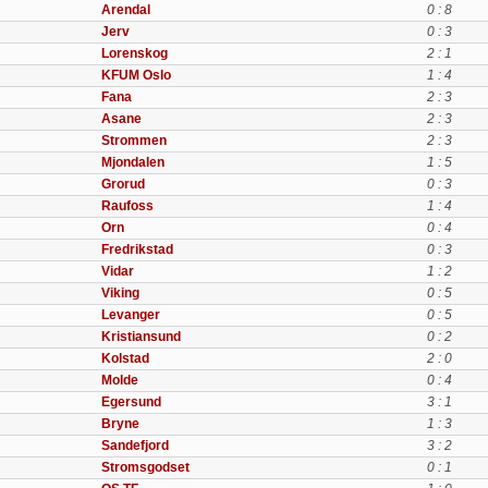
Arendal
0 : 8
Jerv
0 : 3
Lorenskog
2 : 1
KFUM Oslo
1 : 4
Fana
2 : 3
Asane
2 : 3
Strommen
2 : 3
Mjondalen
1 : 5
Grorud
0 : 3
Raufoss
1 : 4
Orn
0 : 4
Fredrikstad
0 : 3
Vidar
1 : 2
Viking
0 : 5
Levanger
0 : 5
Kristiansund
0 : 2
Kolstad
2 : 0
Molde
0 : 4
Egersund
3 : 1
Bryne
1 : 3
Sandefjord
3 : 2
Stromsgodset
0 : 1