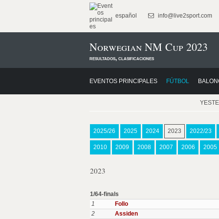
español
info@live2sport.com
Norwegian NM Cup 2023
resultados, clasificaciones
EVENTOS PRINCIPALES
FÚTBOL
BALON
YEST
2025/26
2025
2024
2023
2022/23
2010
2009
2008
2007
2006
2005
2023
1/64-finals
1
Follo
2
Assiden