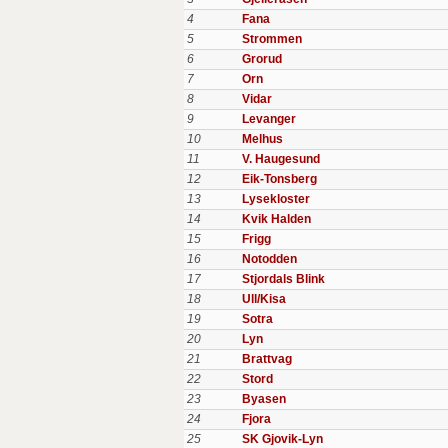
4
Fana
5
Strommen
6
Grorud
7
Orn
8
Vidar
9
Levanger
10
Melhus
11
V. Haugesund
12
Eik-Tonsberg
13
Lysekloster
14
Kvik Halden
15
Frigg
16
Notodden
17
Stjordals Blink
18
Ull/Kisa
19
Sotra
20
Lyn
21
Brattvag
22
Stord
23
Byasen
24
Fjora
25
SK Gjovik-Lyn