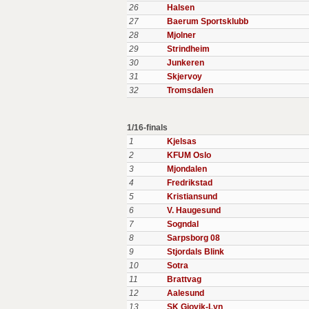
26
Halsen
27
Baerum Sportsklubb
28
Mjolner
29
Strindheim
30
Junkeren
31
Skjervoy
32
Tromsdalen
1/16-finals
1
Kjelsas
2
KFUM Oslo
3
Mjondalen
4
Fredrikstad
5
Kristiansund
6
V. Haugesund
7
Sogndal
8
Sarpsborg 08
9
Stjordals Blink
10
Sotra
11
Brattvag
12
Aalesund
13
SK Gjovik-Lyn