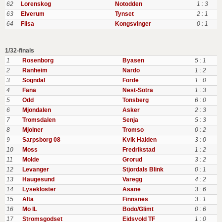
62
Lorenskog
Notodden
1 : 3
63
Elverum
Tynset
2 : 1
64
Flisa
Kongsvinger
0 : 1
1/32-finals
1
Rosenborg
Byasen
5 : 1
2
Ranheim
Nardo
1 : 2
3
Sogndal
Forde
1 : 0
4
Fana
Nest-Sotra
1 : 3
5
Odd
Tonsberg
6 : 0
6
Mjondalen
Asker
2 : 3
7
Tromsdalen
Senja
5 : 3
8
Mjolner
Tromso
0 : 2
9
Sarpsborg 08
Kvik Halden
3 : 0
10
Moss
Fredrikstad
1 : 2
11
Molde
Grorud
3 : 2
12
Levanger
Stjordals Blink
0 : 1
13
Haugesund
Varegg
4 : 2
14
Lysekloster
Asane
3 : 6
15
Alta
Finnsnes
3 : 1
16
Mo IL
Bodo/Glimt
0 : 6
17
Stromsgodset
Eidsvold TF
1 : 0