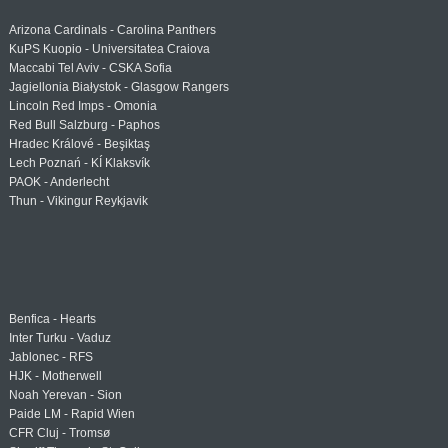
Arizona Cardinals - Carolina Panthers
KuPS Kuopio - Universitatea Craiova
Maccabi Tel Aviv - CSKA Sofia
Jagiellonia Białystok - Glasgow Rangers
Lincoln Red Imps - Omonia
Red Bull Salzburg - Paphos
Hradec Králové - Beşiktaş
Lech Poznań - KÍ Klaksvík
PAOK - Anderlecht
Thun - Vikingur Reykjavik
Benfica - Hearts
Inter Turku - Vaduz
Jablonec - RFS
HJK - Motherwell
Noah Yerevan - Sion
Paide LM - Rapid Wien
CFR Cluj - Tromsø