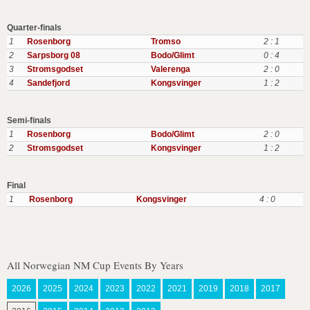
Quarter-finals
1
Rosenborg
Tromso
2 : 1
2
Sarpsborg 08
Bodo/Glimt
0 : 4
3
Stromsgodset
Valerenga
2 : 0
4
Sandefjord
Kongsvinger
1 : 2
Semi-finals
1
Rosenborg
Bodo/Glimt
2 : 0
2
Stromsgodset
Kongsvinger
1 : 2
Final
1
Rosenborg
Kongsvinger
4 : 0
All Norwegian NM Cup Events By Years
2026
2025
2024
2023
2022
2021
2019
2018
2017