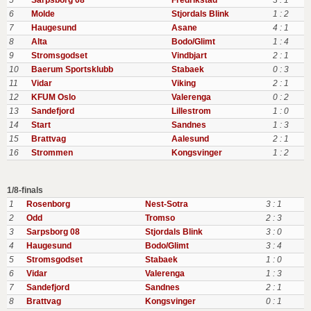
5
Sarpsborg 08
Fredrikstad
3 : 1
6
Molde
Stjordals Blink
1 : 2
7
Haugesund
Asane
4 : 1
8
Alta
Bodo/Glimt
1 : 4
9
Stromsgodset
Vindbjart
2 : 1
10
Baerum Sportsklubb
Stabaek
0 : 3
11
Vidar
Viking
2 : 1
12
KFUM Oslo
Valerenga
0 : 2
13
Sandefjord
Lillestrom
1 : 0
14
Start
Sandnes
1 : 3
15
Brattvag
Aalesund
2 : 1
16
Strommen
Kongsvinger
1 : 2
1/8-finals
1
Rosenborg
Nest-Sotra
3 : 1
2
Odd
Tromso
2 : 3
3
Sarpsborg 08
Stjordals Blink
3 : 0
4
Haugesund
Bodo/Glimt
3 : 4
5
Stromsgodset
Stabaek
1 : 0
6
Vidar
Valerenga
1 : 3
7
Sandefjord
Sandnes
2 : 1
8
Brattvag
Kongsvinger
0 : 1