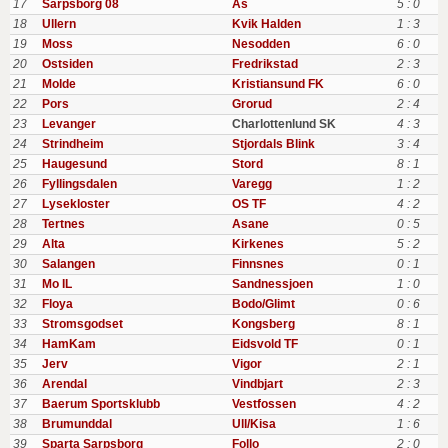
17
Sarpsborg 08
As
5 : 0
18
Ullern
Kvik Halden
1 : 3
19
Moss
Nesodden
6 : 0
20
Ostsiden
Fredrikstad
2 : 3
21
Molde
Kristiansund FK
6 : 0
22
Pors
Grorud
2 : 4
23
Levanger
Charlottenlund SK
4 : 3
24
Strindheim
Stjordals Blink
3 : 4
25
Haugesund
Stord
8 : 1
26
Fyllingsdalen
Varegg
1 : 2
27
Lysekloster
OS TF
4 : 2
28
Tertnes
Asane
0 : 5
29
Alta
Kirkenes
5 : 2
30
Salangen
Finnsnes
0 : 1
31
Mo IL
Sandnessjoen
1 : 0
32
Floya
Bodo/Glimt
0 : 6
33
Stromsgodset
Kongsberg
8 : 1
34
HamKam
Eidsvold TF
0 : 1
35
Jerv
Vigor
2 : 1
36
Arendal
Vindbjart
2 : 3
37
Baerum Sportsklubb
Vestfossen
4 : 2
38
Brumunddal
Ull/Kisa
1 : 6
39
Sparta Sarpsborg
Follo
2 : 0