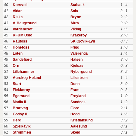
40
Korsvoll
Stabaek
1 : 4
41
Vidar
Sola
3 : 1
42
Riska
Bryne
2 : 3
43
V. Haugesund
Akra
3 : 0
44
Vardeneset
Viking
1 : 5
45
KFUM Oslo
Krakeroy
2 : 0
46
Raufoss
SK Gjovik-Lyn
0 : 3
47
Honefoss
Frigg
1 : 0
48
Loten
Valerenga
1 : 4
49
Sandefjord
Halsen
8 : 0
50
Orn
Kjelsas
0 : 3
51
Lillehammer
Nybergsund
3 : 2
52
Aurskog-Holand
Lillestrom
1 : 4
53
Start
Donn
8 : 0
54
Flekkeroy
Fram
0 : 3
55
Egersund
Froyland
1 : 0
56
Madla IL
Sandnes
1 : 2
57
Brattvag
Floro
2 : 1
58
Godoy IL
Hodd
1 : 6
59
Herd
Kristiansund
3 : 2
60
Spjelkavik
Aalesund
0 : 1
61
Strommen
Skeid
3 : 1