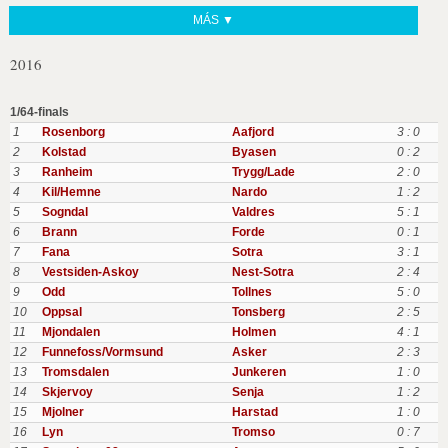
MÁS ▼
2016
1/64-finals
1
Rosenborg
Aafjord
3 : 0
2
Kolstad
Byasen
0 : 2
3
Ranheim
Trygg/Lade
2 : 0
4
Kil/Hemne
Nardo
1 : 2
5
Sogndal
Valdres
5 : 1
6
Brann
Forde
0 : 1
7
Fana
Sotra
3 : 1
8
Vestsiden-Askoy
Nest-Sotra
2 : 4
9
Odd
Tollnes
5 : 0
10
Oppsal
Tonsberg
2 : 5
11
Mjondalen
Holmen
4 : 1
12
Funnefoss/Vormsund
Asker
2 : 3
13
Tromsdalen
Junkeren
1 : 0
14
Skjervoy
Senja
1 : 2
15
Mjolner
Harstad
1 : 0
16
Lyn
Tromso
0 : 7