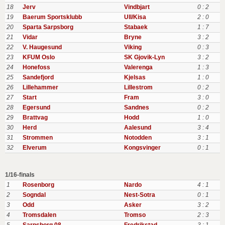
18
Jerv
Vindbjart
0 : 2
19
Baerum Sportsklubb
Ull/Kisa
2 : 0
20
Sparta Sarpsborg
Stabaek
1 : 7
21
Vidar
Bryne
3 : 2
22
V. Haugesund
Viking
0 : 3
23
KFUM Oslo
SK Gjovik-Lyn
3 : 2
24
Honefoss
Valerenga
1 : 3
25
Sandefjord
Kjelsas
1 : 0
26
Lillehammer
Lillestrom
0 : 2
27
Start
Fram
3 : 0
28
Egersund
Sandnes
0 : 2
29
Brattvag
Hodd
1 : 0
30
Herd
Aalesund
3 : 4
31
Strommen
Notodden
3 : 1
32
Elverum
Kongsvinger
0 : 1
1/16-finals
1
Rosenborg
Nardo
4 : 1
2
Sogndal
Nest-Sotra
0 : 1
3
Odd
Asker
3 : 2
4
Tromsdalen
Tromso
2 : 3