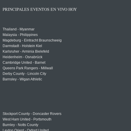
PRINCIPALES EVENTOS EN VIVO HOY
Thailand - Myanmar
Malaysia - Philippines
Magdeburg - Eintracht Braunschweig
Darmstadt - Holstein Kiel
Karlsruher - Arminia Bielefeld
Heidenheim - Osnabrück
Cambridge United - Barnet
Queens Park Rangers - Millwall
Derby County - Lincoln City
Barnsley - Wigan Athletic
Stockport County - Doncaster Rovers
West Ham United - Portsmouth
Burnley - Notts County
Leyton Orient - Oxford United