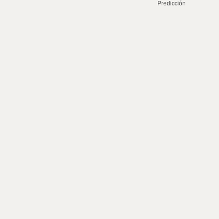
Predicción