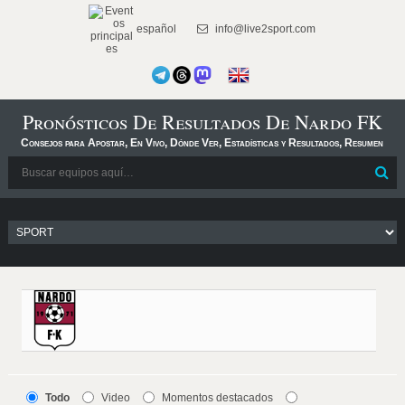
español
info@live2sport.com
Pronósticos De Resultados De Nardo FK
Consejos para Apostar, En Vivo, Dónde Ver, Estadísticas y Resultados, Resumen
Todo
Video
Momentos destacados