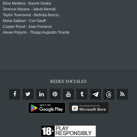
Elise Mertens - Naomi Osaka
Terence Atmane - Jakub Mensik
Taylor Townsend - Belinda Bencic
Maria Sakkari - Cori Gauff
Casper Ruud - Joao Fonseca
Alexei Popyrin - Thiago Augustin Tirante
REDES SOCIALES