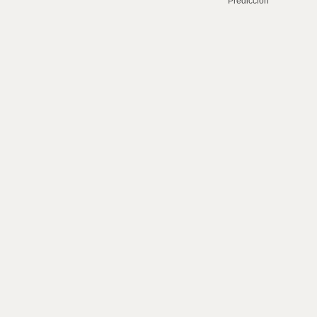
Predicción