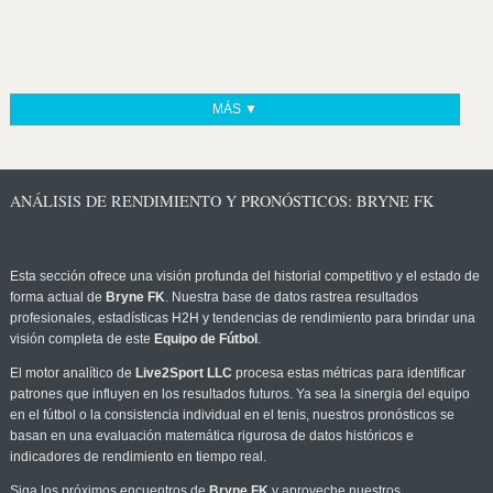
MÁS ▼
ANÁLISIS DE RENDIMIENTO Y PRONÓSTICOS: BRYNE FK
Esta sección ofrece una visión profunda del historial competitivo y el estado de
forma actual de
Bryne FK
. Nuestra base de datos rastrea resultados
profesionales, estadísticas H2H y tendencias de rendimiento para brindar una
visión completa de este
Equipo de Fútbol
.
El motor analítico de
Live2Sport LLC
procesa estas métricas para identificar
patrones que influyen en los resultados futuros. Ya sea la sinergia del equipo
en el fútbol o la consistencia individual en el tenis, nuestros pronósticos se
basan en una evaluación matemática rigurosa de datos históricos e
indicadores de rendimiento en tiempo real.
Siga los próximos encuentros de
Bryne FK
y aproveche nuestros