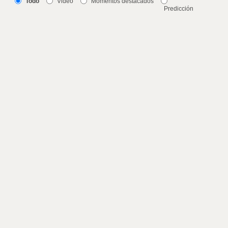
Todo
Video
Momentos destacados
Predicción