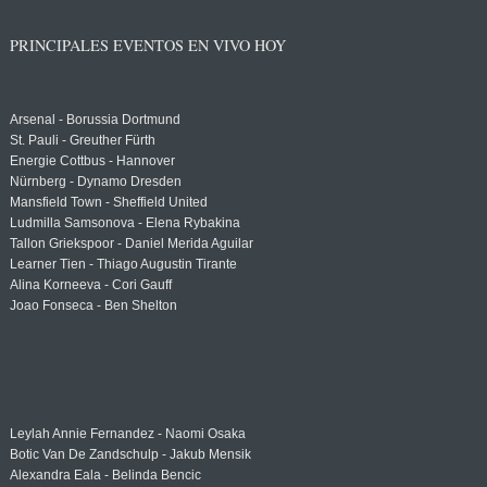
PRINCIPALES EVENTOS EN VIVO HOY
Arsenal - Borussia Dortmund
St. Pauli - Greuther Fürth
Energie Cottbus - Hannover
Nürnberg - Dynamo Dresden
Mansfield Town - Sheffield United
Ludmilla Samsonova - Elena Rybakina
Tallon Griekspoor - Daniel Merida Aguilar
Learner Tien - Thiago Augustin Tirante
Alina Korneeva - Cori Gauff
Joao Fonseca - Ben Shelton
Leylah Annie Fernandez - Naomi Osaka
Botic Van De Zandschulp - Jakub Mensik
Alexandra Eala - Belinda Bencic