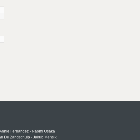
 Annie Fernandez - Naomi Osaka
an De Zandschulp - Jakub Mensik