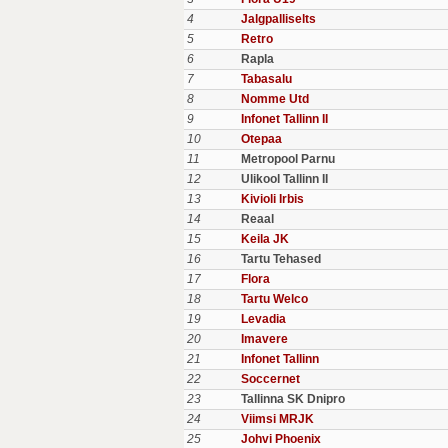
4
Jalgpalliselts
5
Retro
6
Rapla
7
Tabasalu
8
Nomme Utd
9
Infonet Tallinn II
10
Otepaa
11
Metropool Parnu
12
Ulikool Tallinn II
13
Kivioli Irbis
14
Reaal
15
Keila JK
16
Tartu Tehased
17
Flora
18
Tartu Welco
19
Levadia
20
Imavere
21
Infonet Tallinn
22
Soccernet
23
Tallinna SK Dnipro
24
Viimsi MRJK
25
Johvi Phoenix