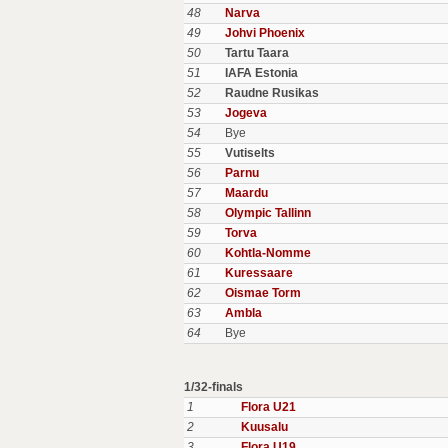
48
Narva
49
Johvi Phoenix
50
Tartu Taara
51
IAFA Estonia
52
Raudne Rusikas
53
Jogeva
54
Bye
55
Vutiselts
56
Parnu
57
Maardu
58
Olympic Tallinn
59
Torva
60
Kohtla-Nomme
61
Kuressaare
62
Oismae Torm
63
Ambla
64
Bye
1/32-finals
1
Flora U21
2
Kuusalu
3
Flora U19