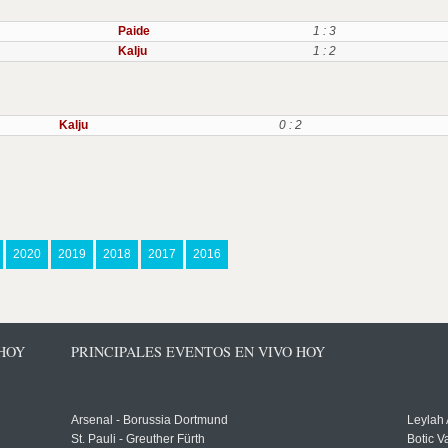
Paide
1 : 3
Kalju
1 : 2
Kalju
0 : 2
2020
2019
2018
2017
2016
 HOY
PRINCIPALES EVENTOS EN VIVO HOY
Arsenal - Borussia Dortmund
Leylah
St. Pauli - Greuther Fürth
Botic V