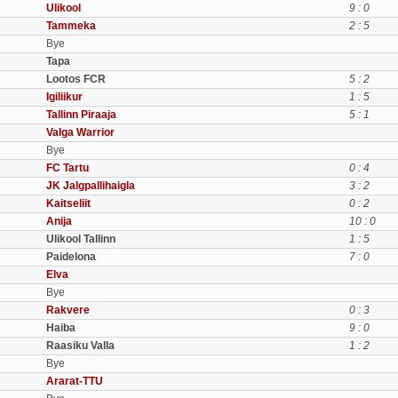
Ulikool
9 : 0
Tammeka
2 : 5
Bye
Tapa
Lootos FCR
5 : 2
Igiliikur
1 : 5
Tallinn Piraaja
5 : 1
Valga Warrior
Bye
FC Tartu
0 : 4
JK Jalgpallihaigla
3 : 2
Kaitseliit
0 : 2
Anija
10 : 0
Ulikool Tallinn
1 : 5
Paidelona
7 : 0
Elva
Bye
Rakvere
0 : 3
Haiba
9 : 0
Raasiku Valla
1 : 2
Bye
Ararat-TTU