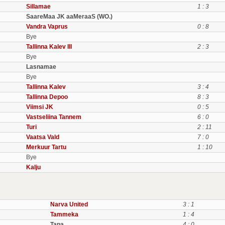
Sillamae
1 : 3
SaareMaa JK aaMeraaS (WO.)
Vandra Vaprus
0 : 8
Bye
Tallinna Kalev III
2 : 3
Bye
Lasnamae
Bye
Tallinna Kalev
3 : 4
Tallinna Depoo
8 : 3
Viimsi JK
0 : 5
Vastseliina Tannem
6 : 0
Turi
2 : 11
Vaatsa Vald
7 : 0
Merkuur Tartu
1 : 10
Bye
Kalju
Narva United
3 : 1
Tammeka
1 : 4
Tapa
4 : 0