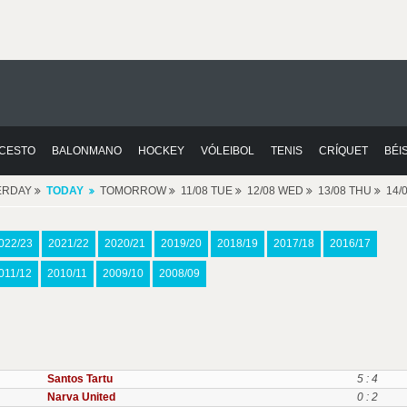
CESTO
BALONMANO
HOCKEY
VÓLEIBOL
TENIS
CRÍQUET
BÉI
ERDAY
TODAY
TOMORROW
11/08 TUE
12/08 WED
13/08 THU
14/
022/23
2021/22
2020/21
2019/20
2018/19
2017/18
2016/17
011/12
2010/11
2009/10
2008/09
Santos Tartu
5 : 4
Narva United
0 : 2