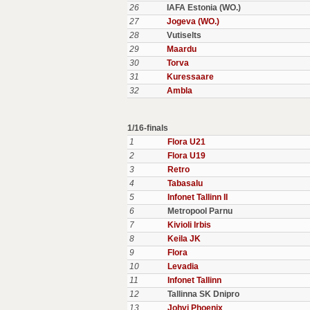
26
IAFA Estonia (WO.)
27
Jogeva (WO.)
28
Vutiselts
29
Maardu
30
Torva
31
Kuressaare
32
Ambla
1/16-finals
1
Flora U21
2
Flora U19
3
Retro
4
Tabasalu
5
Infonet Tallinn II
6
Metropool Parnu
7
Kivioli Irbis
8
Keila JK
9
Flora
10
Levadia
11
Infonet Tallinn
12
Tallinna SK Dnipro
13
Johvi Phoenix