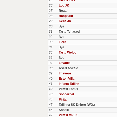
25
Kivioli Irbis
26
Loo JK
27
Reaal
28
Haapsalu
29
Keila JK
30
Bye
31
Tartu Tehased
32
Bye
33
Flora
34
Bye
35
Tartu Welco
36
Bye
37
Levadia
38
Aseri Askele
39
Imavere
40
Eston Villa
41
Infonet Tallinn
42
Viimsi Ehitus
43
Soccernet
44
Pirita
45
Tallinna SK Dnipro (WO.)
46
Shnelli
47
Viimsi MRJK