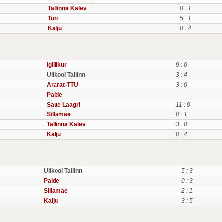
Tallinna Kalev
0 : 1
Turi
5 : 1
Kalju
0 : 4
Igiliikur
9 : 0
Ulikool Tallinn
3 : 4
Ararat-TTU
3 : 0
Paide
Saue Laagri
11 : 0
Sillamae
0 : 1
Tallinna Kalev
3 : 0
Kalju
0 : 4
Ulikool Tallinn
5 : 3
Paide
0 : 3
Sillamae
2 : 1
Kalju
3 : 5