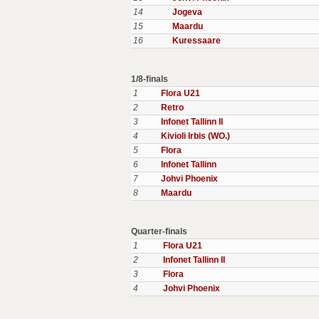
14
Jogeva
15
Maardu
16
Kuressaare
1/8-finals
1
Flora U21
2
Retro
3
Infonet Tallinn II
4
Kivioli Irbis (WO.)
5
Flora
6
Infonet Tallinn
7
Johvi Phoenix
8
Maardu
Quarter-finals
1
Flora U21
2
Infonet Tallinn II
3
Flora
4
Johvi Phoenix