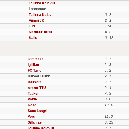
Tallinna Kalev III
Lasnamae
Tallinna Kalev
0 : 3
Viimsi JK
2 : 1
Turi
1 : 4
Merkuur Tartu
4 : 0
Kalju
0 : 18
Tammeka
3 : 1
Igiliikur
2 : 3
FC Tartu
5 : 2
Ulikool Tallinn
2 : 11
Rakvere
2 : 1
Ararat-TTU
3 : 4
Taaksi
7 : 3
Paide
0 : 6
Kose
13 : 0
Saue Laagri
Voru
11 : 0
Sillamae
0 : 13
Tallinna Kalev III
3 : 1