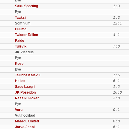
Bye
Saku Sporting
1 : 3
Bye
Taaksi
1 : 2
Somnium
12 : 1
Puuma
Twister Tallinn
4 : 1
Paide
Tulevik
7 : 0
JK Visadus
Bye
Kose
Bye
Tallinna Kalev II
1 : 6
Helios
6 : 1
Saue Laagri
1 : 2
JK Poseidon
16 : 0
Raasiku Joker
2 : 8
Bye
Voru
0 : 1
Vutihoolikud
Maardu United
0 : 8
Jarva-Jaani
6 : 1