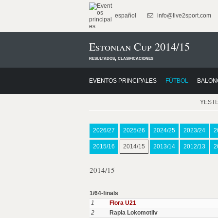
español
info@live2sport.com
Estonian Cup 2014/15
resultados, clasificaciones
EVENTOS PRINCIPALES
FÚTBOL
BALON
YEST
2026/27
2025/26
2024/25
2023/24
2
2015/16
2014/15
2013/14
2012/13
2
2014/15
1/64-finals
1
Flora U21
2
Rapla Lokomotiiv