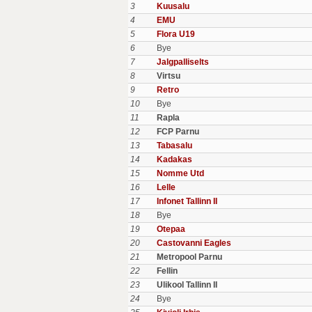
3
Kuusalu
4
EMU
5
Flora U19
6
Bye
7
Jalgpalliselts
8
Virtsu
9
Retro
10
Bye
11
Rapla
12
FCP Parnu
13
Tabasalu
14
Kadakas
15
Nomme Utd
16
Lelle
17
Infonet Tallinn II
18
Bye
19
Otepaa
20
Castovanni Eagles
21
Metropool Parnu
22
Fellin
23
Ulikool Tallinn II
24
Bye