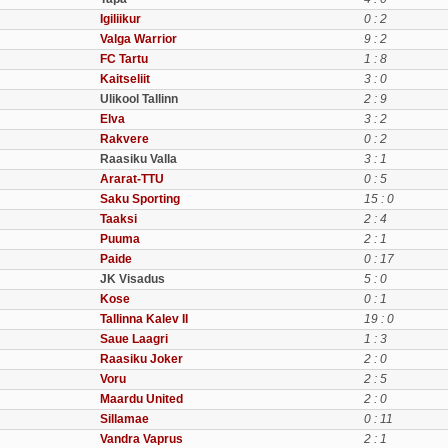
Igiliikur
0 : 2
Valga Warrior
9 : 2
FC Tartu
1 : 8
Kaitseliit
3 : 0
Ulikool Tallinn
2 : 9
Elva
3 : 2
Rakvere
0 : 2
Raasiku Valla
3 : 1
Ararat-TTU
0 : 5
Saku Sporting
15 : 0
Taaksi
2 : 4
Puuma
2 : 1
Paide
0 : 17
JK Visadus
5 : 0
Kose
0 : 1
Tallinna Kalev II
19 : 0
Saue Laagri
1 : 3
Raasiku Joker
2 : 0
Voru
2 : 5
Maardu United
2 : 0
Sillamae
0 : 11
Vandra Vaprus
2 : 1