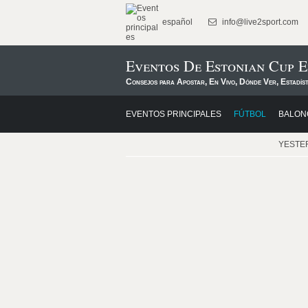
español
info@live2sport.com
Eventos De Estonian Cup E
Consejos para Apostar, En Vivo, Dónde Ver, Estadís
EVENTOS PRINCIPALES
FÚTBOL
BALON
YESTE