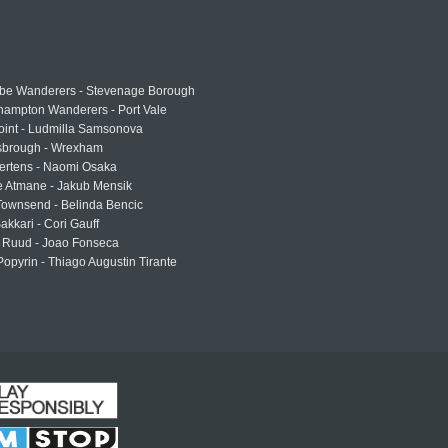
e Wanderers - Stevenage Borough
hampton Wanderers - Port Vale
oint - Ludmilla Samsonova
sbrough - Wrexham
ertens - Naomi Osaka
e Atmane - Jakub Mensik
Townsend - Belinda Bencic
akkari - Cori Gauff
 Ruud - Joao Fonseca
Popyrin - Thiago Augustin Tirante