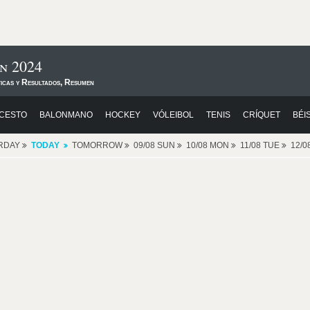
n 2024
ticas y Resultados, Resumen
CESTO
BALONMANO
HOCKEY
VÓLEIBOL
TENIS
CRÍQUET
BÉI
RDAY
TODAY
TOMORROW
09/08 SUN
10/08 MON
11/08 TUE
12/