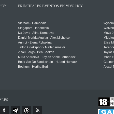
 HOY
PRINCIPALES EVENTOS EN VIVO HOY
Vietnam - Cambodia
Wycomb
Singapore - Indonesia
Wolver
Iva Jovic - Alina Korneeva
Maya J
Daniel Merida Aguilar - Alex Michelsen
Middle
Ann Li - Elena Rybakina
Elise M
Tallon Griekspoor - Matteo Arnaldi
Terenc
Zizou Bergs - Ben Shelton
Taylor 
Mirra Andreeva - Leylah Annie Fernandez
Maria S
Botic Van De Zandschulp - Hubert Hurkacz
Casper
Bochum - Hertha Berlin
Alexei 
ALES