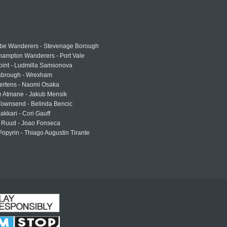
e Wanderers - Stevenage Borough
hampton Wanderers - Port Vale
oint - Ludmilla Samsonova
sbrough - Wrexham
ertens - Naomi Osaka
e Atmane - Jakub Mensik
Townsend - Belinda Bencic
akkari - Cori Gauff
 Ruud - Joao Fonseca
Popyrin - Thiago Augustin Tirante