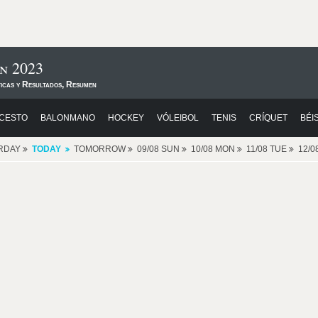
n 2023
ticas y Resultados, Resumen
CESTO
BALONMANO
HOCKEY
VÓLEIBOL
TENIS
CRÍQUET
BÉI
RDAY
TODAY
TOMORROW
09/08 SUN
10/08 MON
11/08 TUE
12/