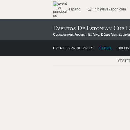
español
info@live2sport.com
Eventos De Estonian Cup E
Consejos para Apostar, En Vivo, Dónde Ver, Estadís
EVENTOS PRINCIPALES
FÚTBOL
BALON
YESTE