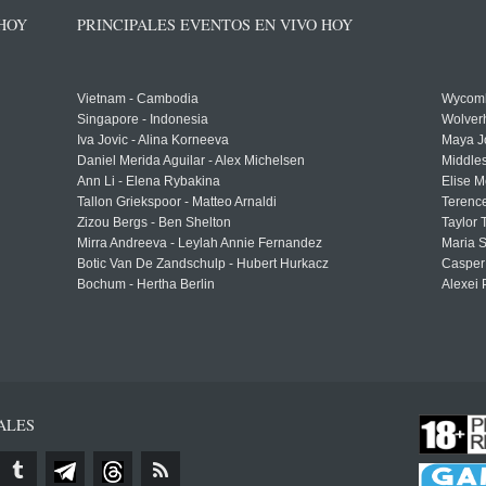
 HOY
PRINCIPALES EVENTOS EN VIVO HOY
Vietnam - Cambodia
Wycomb
Singapore - Indonesia
Wolver
Iva Jovic - Alina Korneeva
Maya J
Daniel Merida Aguilar - Alex Michelsen
Middle
Ann Li - Elena Rybakina
Elise M
Tallon Griekspoor - Matteo Arnaldi
Terenc
Zizou Bergs - Ben Shelton
Taylor 
Mirra Andreeva - Leylah Annie Fernandez
Maria S
Botic Van De Zandschulp - Hubert Hurkacz
Casper
Bochum - Hertha Berlin
Alexei 
ALES