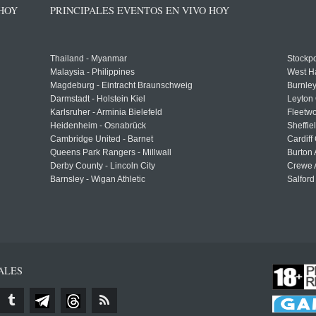
 HOY
PRINCIPALES EVENTOS EN VIVO HOY
Thailand - Myanmar
Stockpo
Malaysia - Philippines
West H
Magdeburg - Eintracht Braunschweig
Burnley
Darmstadt - Holstein Kiel
Leyton 
Karlsruher - Arminia Bielefeld
Fleetwo
Heidenheim - Osnabrück
Sheffi
Cambridge United - Barnet
Cardiff
Queens Park Rangers - Millwall
Burton 
Derby County - Lincoln City
Crewe A
Barnsley - Wigan Athletic
Salford
ALES