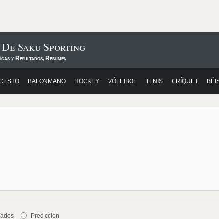
 De Saku Sporting
ticas y Resultados, Resumen
CESTO
BALONMANO
HOCKEY
VÓLEIBOL
TENIS
CRÍQUET
BÉI
cados
Predicción