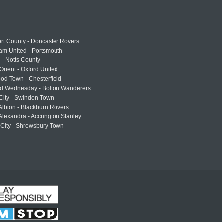
rt County - Doncaster Rovers
am United - Portsmouth
 - Notts County
Orient - Oxford United
od Town - Chesterfield
eld Wednesday - Bolton Wanderers
 City - Swindon Town
Albion - Blackburn Rovers
lexandra - Accrington Stanley
 City - Shrewsbury Town