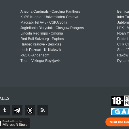
Arizona Cardinals - Carolina Panthers
Benfica
KuPS Kuopio - Universitatea Craiova
Inter T
Maccabi Tel Aviv - CSKA Sofia
Jablon
Jagiellonia Białystok - Glasgow Rangers
HJK - M
Lincoln Red Imps - Omonia
Noah Y
Red Bull Salzburg - Paphos
Paide 
Hradec Králové - Beşiktaş
CFR Cl
Lech Poznań - KÍ Klaksvík
Sheriff 
PAOK - Anderlecht
Raków 
Thun - Vikingur Reykjavik
Dynamo
ALES