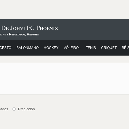
 De Johvi FC Phoenix
ticas y Resultados, Resumen
CESTO
BALONMANO
HOCKEY
VÓLEIBOL
TENIS
CRÍQUET
BÉI
cados
Predicción