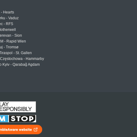
 - Hearts
urku - Vaduz
ec - RFS
otherwell
erevan - Sion
LM - Rapid Wien
uj - Tromsø
Tiraspol - St. Gallen
Częstochowa - Hammarby
 Kyiv - Qarabağ Agdam