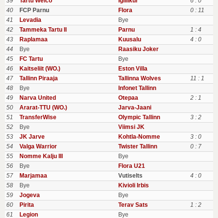
39
Tartu Welco
Igiliikur
6 : 0
40
FCP Parnu
Flora
0 : 11
41
Levadia
Bye
42
Tammeka Tartu II
Parnu
1 : 4
43
Raplamaa
Kuusalu
4 : 0
44
Bye
Raasiku Joker
45
FC Tartu
Bye
46
Kaitseliit (WO.)
Eston Villa
47
Tallinn Piraaja
Tallinna Wolves
11 : 1
48
Bye
Infonet Tallinn
49
Narva United
Otepaa
2 : 1
50
Ararat-TTU (WO.)
Jarva-Jaani
51
TransferWise
Olympic Tallinn
3 : 2
52
Bye
Viimsi JK
53
JK Jarve
Kohtla-Nomme
3 : 0
54
Valga Warrior
Twister Tallinn
0 : 7
55
Nomme Kalju III
Bye
56
Bye
Flora U21
57
Marjamaa
Vutiselts
4 : 0
58
Bye
Kivioli Irbis
59
Jogeva
Bye
60
Pirita
Terav Sats
1 : 2
61
Legion
Bye