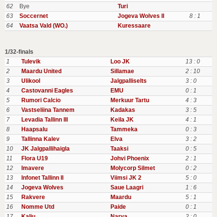
62
Bye
Turi
63
Soccernet
Jogeva Wolves II
8 : 1
64
Vaatsa Vald (WO.)
Kuressaare
1/32-finals
1
Tulevik
Loo JK
13 : 0
2
Maardu United
Sillamae
2 : 10
3
Ulikool
Jalgpalliselts
3 : 0
4
Castovanni Eagles
EMU
0 : 1
5
Rumori Calcio
Merkuur Tartu
4 : 3
6
Vastseliina Tannem
Kadakas
3 : 5
7
Levadia Tallinn III
Keila JK
4 : 1
8
Haapsalu
Tammeka
0 : 3
9
Tallinna Kalev
Elva
3 : 2
10
JK Jalgpallihaigla
Taaksi
0 : 5
11
Flora U19
Johvi Phoenix
2 : 1
12
Imavere
Molycorp Silmet
0 : 2
13
Infonet Tallinn II
Viimsi JK 2
5 : 0
14
Jogeva Wolves
Saue Laagri
1 : 6
15
Rakvere
Maardu
5 : 1
16
Nomme Utd
Paide
0 : 1
17
Kalju
Narva
2 : 0