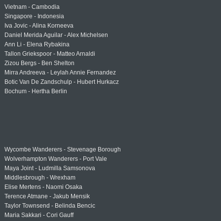
Vietnam - Cambodia
Singapore - Indonesia
Iva Jovic - Alina Korneeva
Daniel Merida Aguilar - Alex Michelsen
Ann Li - Elena Rybakina
Tallon Griekspoor - Matteo Arnaldi
Zizou Bergs - Ben Shelton
Mirra Andreeva - Leylah Annie Fernandez
Botic Van De Zandschulp - Hubert Hurkacz
Bochum - Hertha Berlin
Wycombe Wanderers - Stevenage Borough
Wolverhampton Wanderers - Port Vale
Maya Joint - Ludmilla Samsonova
Middlesbrough - Wrexham
Elise Mertens - Naomi Osaka
Terence Atmane - Jakub Mensik
Taylor Townsend - Belinda Bencic
Maria Sakkari - Cori Gauff