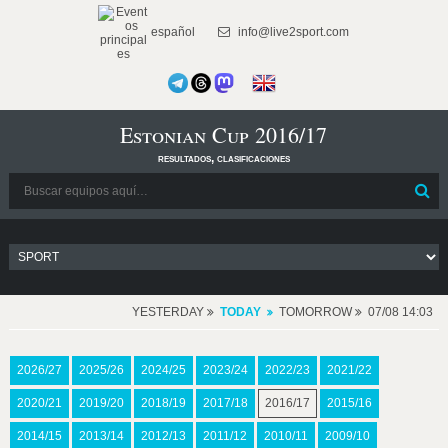
español
info@live2sport.com
Estonian Cup 2016/17
resultados, clasificaciones
YESTERDAY
TODAY
TOMORROW
07/08 14:03
2026/27
2025/26
2024/25
2023/24
2022/23
2021/22
2020/21
2019/20
2018/19
2017/18
2016/17
2015/16
2014/15
2013/14
2012/13
2011/12
2010/11
2009/10