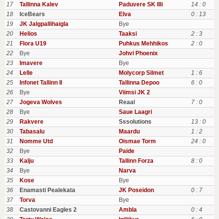
17
Tallinna Kalev
Paduvere SK Illi
14 : 0
18
IceBears
Elva
0 : 13
19
JK Jalgpallihaigla
Bye
20
Helios
Taaksi
2 : 3
21
Flora U19
Puhkus Mehhikos
2 : 0
22
Bye
Johvi Phoenix
23
Imavere
Bye
24
Lelle
Molycorp Silmet
1 : 6
25
Infonet Tallinn II
Tallinna Depoo
6 : 0
26
Bye
Viimsi JK 2
27
Jogeva Wolves
Reaal
7 : 0
28
Bye
Saue Laagri
29
Rakvere
Sssolutions
13 : 0
30
Tabasalu
Maardu
1 : 2
31
Nomme Utd
Oismae Torm
24 : 0
32
Bye
Paide
33
Kalju
Tallinn Forza
8 : 0
34
Bye
Narva
35
Kose
Bye
36
Enamasti Pealekata
JK Poseidon
0 : 7
37
Torva
Bye
38
Castovanni Eagles 2
Ambla
0 : 4