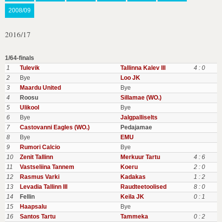
2008/09
2016/17
1/64-finals
1
Tulevik
Tallinna Kalev III
4 : 0
2
Bye
Loo JK
3
Maardu United
Bye
4
Roosu
Sillamae (WO.)
5
Ulikool
Bye
6
Bye
Jalgpalliselts
7
Castovanni Eagles (WO.)
Pedajamae
8
Bye
EMU
9
Rumori Calcio
Bye
10
Zenit Tallinn
Merkuur Tartu
4 : 6
11
Vastseliina Tannem
Koeru
2 : 0
12
Rasmus Varki
Kadakas
1 : 2
13
Levadia Tallinn III
Raudteetoolised
8 : 0
14
Fellin
Keila JK
0 : 1
15
Haapsalu
Bye
16
Santos Tartu
Tammeka
0 : 2