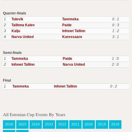
Quarter-finals
1
Tulevik
Tammeka
0 : 1
2
Tallinna Kalev
Paide
0 : 3
3
Kalju
Infonet Tallinn
1 : 2
4
Narva United
Kuressaare
3 : 1
Semi-finals
1
Tammeka
Paide
1 : 0
2
Infonet Tallinn
Narva United
2 : 0
Final
1
Tammeka
Infonet Tallinn
0 : 2
All Estonian Cup Events By Years
2026
2025
2024
2023
2022
2021
2020
2019
2018