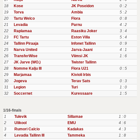
18
Kose
JK Poseidon
0 : 2
19
Torva
Ambla
5 : 2
20
Tartu Welco
Flora
0 : 8
21
Levadia
Parnu
4 : 2
22
Raplamaa
Raasiku Joker
3 : 4
23
FC Tartu
Eston Villa
5 : 4
24
Tallinn Piraaja
Infonet Tallinn
0 : 9
25
Narva United
Jarva-Jaani
4 : 1
26
TransferWise
Viimsi JK
1 : 6
27
JK Jarve (WO.)
Twister Tallinn
28
Nomme Kalju III
Flora U21
0 : 5
29
Marjamaa
Kivioli Irbis
30
Jogeva
Terav Sats
0 : 3
31
Legion
Turi
1 : 0
32
Soccernet
Kuressaare
1 : 5
1/16-finals
1
Tulevik
Sillamae
1 : 0
2
Ulikool
EMU
4 : 6
3
Rumori Calcio
Kadakas
4 : 3
4
Levadia Tallinn III
Tammeka
1 : 8