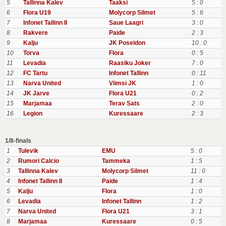
5
Tallinna Kalev
Taaksi
5 : 0
6
Flora U19
Molycorp Silmet
5 : 6
7
Infonet Tallinn II
Saue Laagri
3 : 0
8
Rakvere
Paide
2 : 3
9
Kalju
JK Poseidon
10 : 0
10
Torva
Flora
0 : 5
11
Levadia
Raasiku Joker
7 : 0
12
FC Tartu
Infonet Tallinn
0 : 11
13
Narva United
Viimsi JK
1 : 0
14
JK Jarve
Flora U21
0 : 2
15
Marjamaa
Terav Sats
2 : 0
16
Legion
Kuressaare
2 : 3
1/8-finals
1
Tulevik
EMU
5 : 0
2
Rumori Calcio
Tammeka
1 : 5
3
Tallinna Kalev
Molycorp Silmet
11 : 0
4
Infonet Tallinn II
Paide
1 : 4
5
Kalju
Flora
1 : 0
6
Levadia
Infonet Tallinn
1 : 2
7
Narva United
Flora U21
3 : 1
8
Marjamaa
Kuressaare
0 : 5