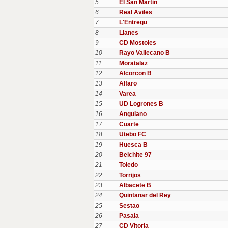
5
EI San Martin
6
Real Aviles
7
L'Entregu
8
Llanes
9
CD Mostoles
10
Rayo Vallecano B
11
Moratalaz
12
Alcorcon B
13
Alfaro
14
Varea
15
UD Logrones B
16
Anguiano
17
Cuarte
18
Utebo FC
19
Huesca B
20
Belchite 97
21
Toledo
22
Torrijos
23
Albacete B
24
Quintanar del Rey
25
Sestao
26
Pasaia
27
CD Vitoria