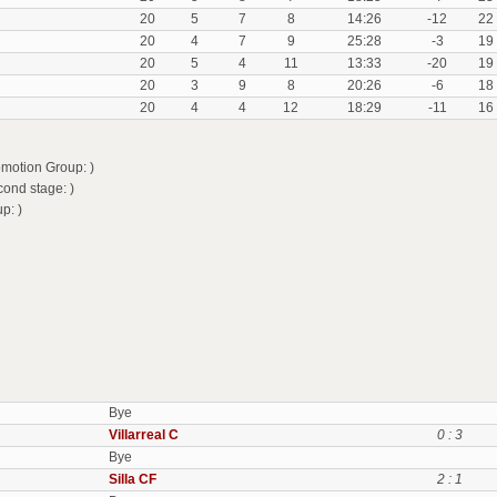
20
5
7
8
14:26
-12
22
20
4
7
9
25:28
-3
19
20
5
4
11
13:33
-20
19
20
3
9
8
20:26
-6
18
20
4
4
12
18:29
-11
16
omotion Group: )
ond stage: )
p: )
Bye
Villarreal C
0 : 3
Bye
Silla CF
2 : 1