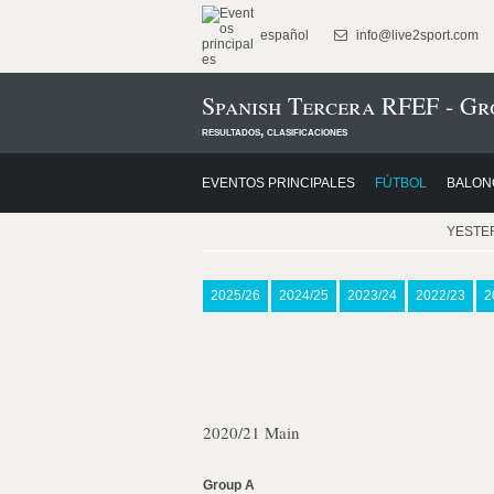
español
info@live2sport.com
Spanish Tercera RFEF - Gr
resultados, clasificaciones
EVENTOS PRINCIPALES
FÚTBOL
BALON
YESTE
2025/26
2024/25
2023/24
2022/23
2
2020/21 Main
Group A