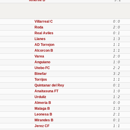
Tenerife B
3 : 2
Villarreal C
0 : 0
Roda
2 : 0
Real Aviles
0 : 1
Llanes
1 : 3
AD Torrejon
1 : 1
Alcorcon B
1 : 1
Varea
2 : 0
Anguiano
1 : 0
Utebo FC
2 : 2
Binefar
3 : 2
Torrijos
1 : 1
Quintanar del Rey
0 : 1
Anaitasuna FT
1 : 0
Urduliz
1 : 2
Almeria B
0 : 0
Malaga B
1 : 3
Leonesa B
2 : 1
Mirandes B
0 : 1
Jerez CF
1 : 1