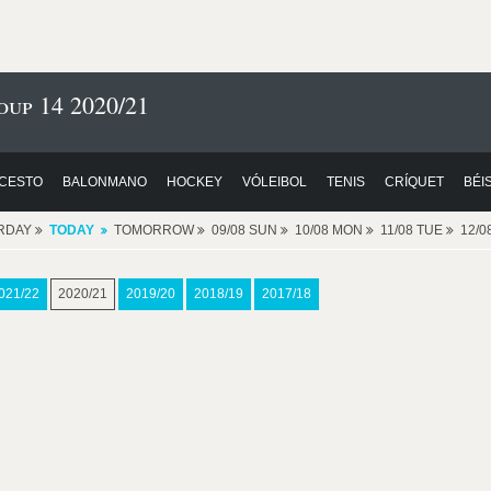
oup 14 2020/21
CESTO
BALONMANO
HOCKEY
VÓLEIBOL
TENIS
CRÍQUET
BÉI
RDAY
TODAY
TOMORROW
09/08 SUN
10/08 MON
11/08 TUE
12/
021/22
2020/21
2019/20
2018/19
2017/18