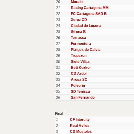
20
Moralo
21
Racing Cartagena MM
22
FC Cartagena SAD B
23
Xerez CD
24
Ciudad de Lucena
25
Girona B
26
Terrassa
27
Formentera
28
Platges de Calvia
29
Tropezon
30
Siete Villas
31
Beti Kozkor
32
CD Ardoi
33
Arosa SC
34
Polvorin
35
SD Tenisca
36
San Fernando
Final
1
CF Intercity
2
Real Aviles
3
CD Mostoles