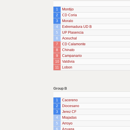
1
Montijo
2
CD Coria
3
Moralo
4
Extremadura UD B
5
UP Plasencia
6
Aceuchal
7
CD Calamonte
8
Chinato
9
Campanario
10
Valdivia
11
Lobon
Group B
1
Cacereno
2
Diocesano
3
Jerez CF
4
Miajadas
5
Arroyo
6
Azuaga