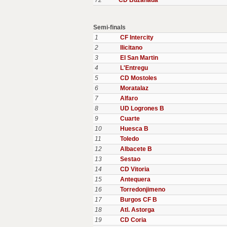
72
CD Buzanada
Semi-finals
1
CF Intercity
2
Ilicitano
3
EI San Martin
4
L'Entregu
5
CD Mostoles
6
Moratalaz
7
Alfaro
8
UD Logrones B
9
Cuarte
10
Huesca B
11
Toledo
12
Albacete B
13
Sestao
14
CD Vitoria
15
Antequera
16
Torredonjimeno
17
Burgos CF B
18
Atl. Astorga
19
CD Coria