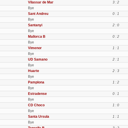
Vilassar de Mar
3 : 2
Bye
Sant Andreu
0 : 1
Bye
Santanyi
2 : 0
Bye
Mallorca B
0 : 2
Bye
Vimenor
1 : 1
Bye
UD Samano
2 : 1
Bye
Huarte
2 : 3
Bye
Pamplona
1 : 2
Bye
Estradense
0 : 1
Bye
CD Choco
1 : 0
Bye
Santa Ursula
1 : 1
Bye