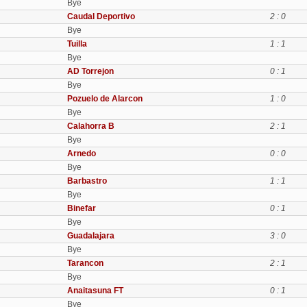
Bye
Caudal Deportivo
2 : 0
Bye
Tuilla
1 : 1
Bye
AD Torrejon
0 : 1
Bye
Pozuelo de Alarcon
1 : 0
Bye
Calahorra B
2 : 1
Bye
Arnedo
0 : 0
Bye
Barbastro
1 : 1
Bye
Binefar
0 : 1
Bye
Guadalajara
3 : 0
Bye
Tarancon
2 : 1
Bye
Anaitasuna FT
0 : 1
Bye