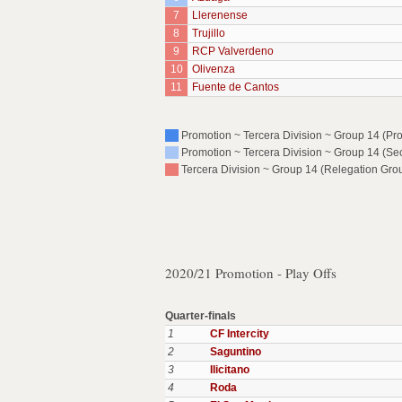
7
Llerenense
8
Trujillo
9
RCP Valverdeno
10
Olivenza
11
Fuente de Cantos
Promotion ~ Tercera Division ~ Group 14 (Pr
Promotion ~ Tercera Division ~ Group 14 (Sec
Tercera Division ~ Group 14 (Relegation Grou
2020/21 Promotion - Play Offs
Quarter-finals
1
CF Intercity
2
Saguntino
3
Ilicitano
4
Roda