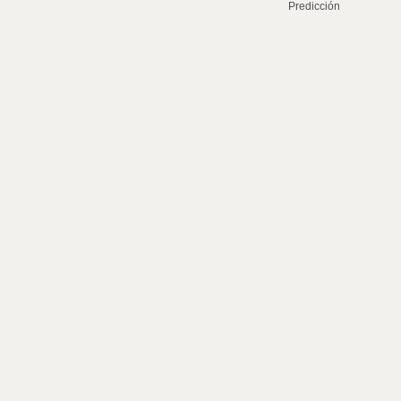
Predicción