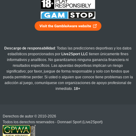
Descargo de responsabilidad
: Todas las predicciones deportivas y los datos
estadísticos proporcionados por
Live2Sport LLC
tienen únicamente fines
informativos y analíticos. No garantizamos ninguna ganancia financiera ni
resultados específicos. Las apuestas deportivas implican un riesgo
significativo; por favor, juegue de forma responsable y solo con fondos que
pueda permitirse perder. Si usted o alguien que conoce tiene problemas con la
adicción al juego, comuníquese con organizaciones de apoyo profesional de
inmediato.
18+
Derechos de autor © 2010-2026
Todos los derechos reservados - Donnael Sport (Live2Sport)