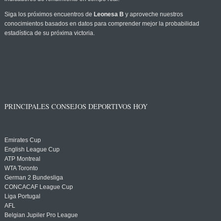
Siga los próximos encuentros de
Leonesa B
y aproveche nuestros
conocimientos basados en datos para comprender mejor la probabilidad
estadística de su próxima victoria.
PRINCIPALES CONSEJOS DEPORTIVOS HOY
Emirates Cup
English League Cup
ATP Montreal
WTA Toronto
German 2 Bundesliga
CONCACAF League Cup
Liga Portugal
AFL
Belgian Jupiler Pro League