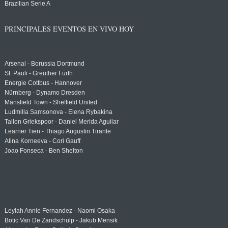
Brazilian Serie A
PRINCIPALES EVENTOS EN VIVO HOY
Arsenal - Borussia Dortmund
St. Pauli - Greuther Fürth
Energie Cottbus - Hannover
Nürnberg - Dynamo Dresden
Mansfield Town - Sheffield United
Ludmilla Samsonova - Elena Rybakina
Tallon Griekspoor - Daniel Merida Aguilar
Learner Tien - Thiago Augustin Tirante
Alina Korneeva - Cori Gauff
Joao Fonseca - Ben Shelton
Leylah Annie Fernandez - Naomi Osaka
Botic Van De Zandschulp - Jakub Mensik