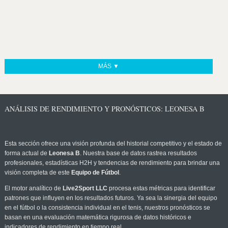
MÁS ▼
ANÁLISIS DE RENDIMIENTO Y PRONÓSTICOS: LEONESA B
Esta sección ofrece una visión profunda del historial competitivo y el estado de
forma actual de
Leonesa B
. Nuestra base de datos rastrea resultados
profesionales, estadísticas H2H y tendencias de rendimiento para brindar una
visión completa de este
Equipo de Fútbol
.
El motor analítico de
Live2Sport LLC
procesa estas métricas para identificar
patrones que influyen en los resultados futuros. Ya sea la sinergia del equipo
en el fútbol o la consistencia individual en el tenis, nuestros pronósticos se
basan en una evaluación matemática rigurosa de datos históricos e
indicadores de rendimiento en tiempo real.