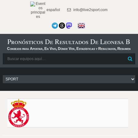
español
info@live2sport.com
Pronósticos De Resultados De Leonesa B
Consejos para Apostar, En Vivo, Dónde Ver, Estadísticas y Resultados, Resumen