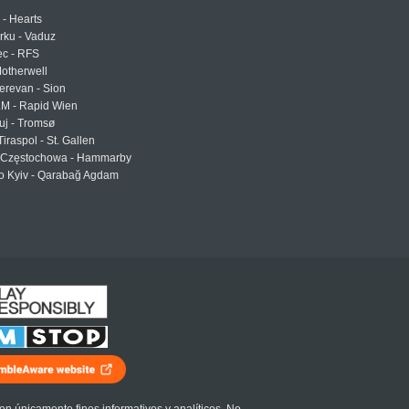
 - Hearts
urku - Vaduz
ec - RFS
otherwell
erevan - Sion
LM - Rapid Wien
uj - Tromsø
Tiraspol - St. Gallen
Częstochowa - Hammarby
 Kyiv - Qarabağ Agdam