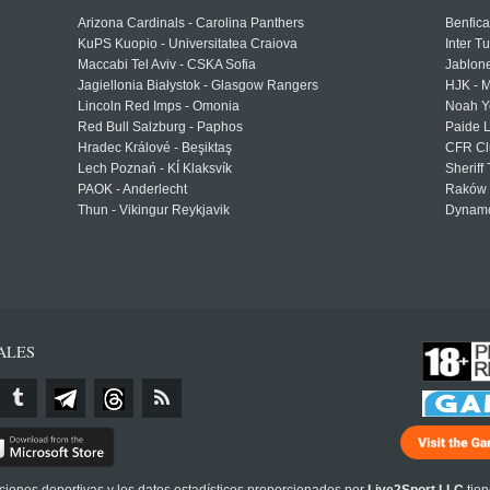
Arizona Cardinals - Carolina Panthers
Benfica
KuPS Kuopio - Universitatea Craiova
Inter T
Maccabi Tel Aviv - CSKA Sofia
Jablon
Jagiellonia Białystok - Glasgow Rangers
HJK - M
Lincoln Red Imps - Omonia
Noah Y
Red Bull Salzburg - Paphos
Paide 
Hradec Králové - Beşiktaş
CFR Cl
Lech Poznań - KÍ Klaksvík
Sheriff 
PAOK - Anderlecht
Raków 
Thun - Vikingur Reykjavik
Dynamo
ALES