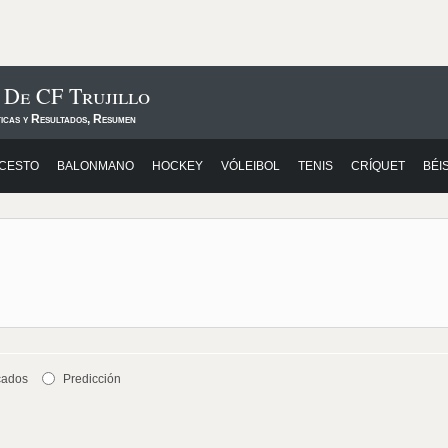
 De CF Trujillo
ticas y Resultados, Resumen
CESTO
BALONMANO
HOCKEY
VÓLEIBOL
TENIS
CRÍQUET
BÉI
cados
Predicción