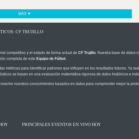
MÁS ▼
TICOS: CF TRUJILLO
rial competitivo y el estado de forma actual de
CF Trujillo
. Nuestra base de datos r
sión completa de este
Equipo de Fútbol
.
as métricas para identificar patrones que influyen en los resultados futuros. Ya sea 
onósticos se basan en una evaluación matemática rigurosa de datos históricos e ind
roveche nuestros conocimientos basados en datos para comprender mejor la probabi
 HOY
PRINCIPALES EVENTOS EN VIVO HOY