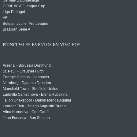
German 2 Bundesliga
CONCACAF League Cup
Liga Portugal
AFL
Belgian Jupiler Pro League
Brazilian Serie A
PRINCIPALES EVENTOS EN VIVO HOY
Arsenal - Borussia Dortmund
St. Pauli - Greuther Fürth
Energie Cottbus - Hannover
Nürnberg - Dynamo Dresden
Mansfield Town - Sheffield United
Ludmilla Samsonova - Elena Rybakina
Tallon Griekspoor - Daniel Merida Aguilar
Learner Tien - Thiago Augustin Tirante
Alina Korneeva - Cori Gauff
Joao Fonseca - Ben Shelton