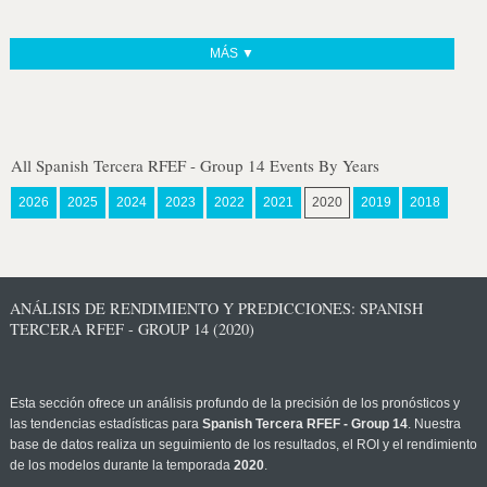
MÁS ▼
All Spanish Tercera RFEF - Group 14 Events By Years
2026
2025
2024
2023
2022
2021
2020
2019
2018
ANÁLISIS DE RENDIMIENTO Y PREDICCIONES: SPANISH
TERCERA RFEF - GROUP 14 (2020)
Esta sección ofrece un análisis profundo de la precisión de los pronósticos y
las tendencias estadísticas para
Spanish Tercera RFEF - Group 14
. Nuestra
base de datos realiza un seguimiento de los resultados, el ROI y el rendimiento
de los modelos durante la temporada
2020
.