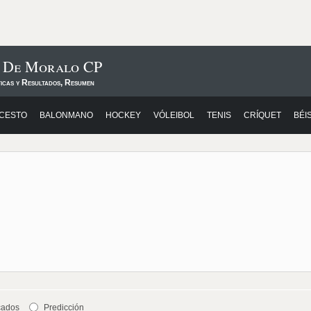
s De Moralo CP
ticas y Resultados, Resumen
CESTO
BALONMANO
HOCKEY
VÓLEIBOL
TENIS
CRÍQUET
BÉI
cados
Predicción