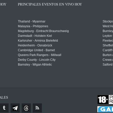
 HOY
PRINCIPALES EVENTOS EN VIVO HOY
Thailand - Myanmar
Stockpo
Malaysia - Philippines
West H
Magdeburg - Eintracht Braunschweig
Burnley
Darmstadt - Holstein Kiel
Leyton 
Karlsruher - Arminia Bielefeld
Fleetwo
Heidenheim - Osnabrück
Sheffi
Cambridge United - Barnet
Cardiff
Queens Park Rangers - Millwall
Burton 
Derby County - Lincoln City
Crewe A
Barnsley - Wigan Athletic
Salford
ALES