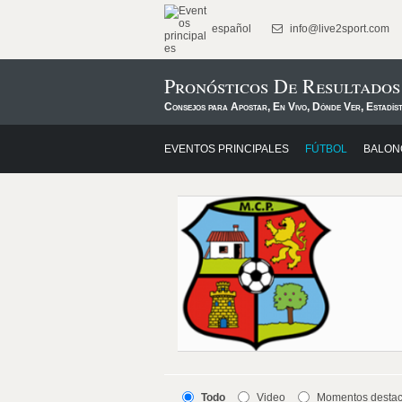
español
info@live2sport.com
Pronósticos De Resultado
Consejos para Apostar, En Vivo, Dónde Ver, Estadís
EVENTOS PRINCIPALES
FÚTBOL
BALON
Todo
Video
Momentos desta