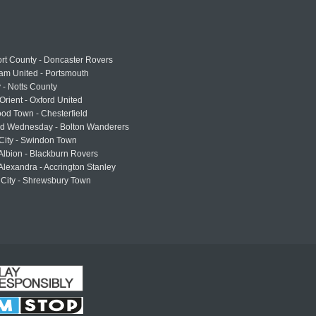
rt County - Doncaster Rovers
am United - Portsmouth
 - Notts County
Orient - Oxford United
od Town - Chesterfield
eld Wednesday - Bolton Wanderers
 City - Swindon Town
Albion - Blackburn Rovers
lexandra - Accrington Stanley
 City - Shrewsbury Town