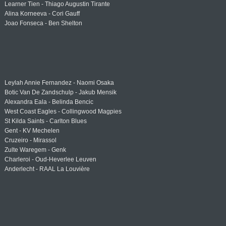
Learner Tien - Thiago Augustin Tirante
Alina Korneeva - Cori Gauff
Joao Fonseca - Ben Shelton
Leylah Annie Fernandez - Naomi Osaka
Botic Van De Zandschulp - Jakub Mensik
Alexandra Eala - Belinda Bencic
West Coast Eagles - Collingwood Magpies
St Kilda Saints - Carlton Blues
Gent - KV Mechelen
Cruzeiro - Mirassol
Zulte Waregem - Genk
Charleroi - Oud-Heverlee Leuven
Anderlecht - RAAL La Louvière