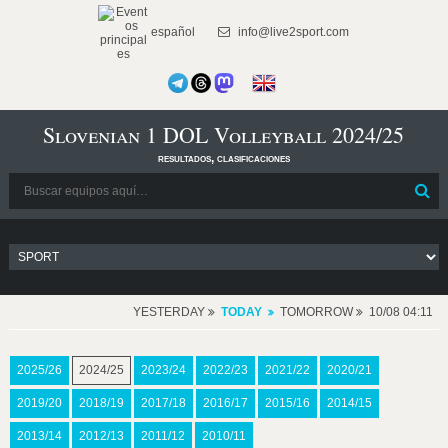
español
info@live2sport.com
Slovenian 1 DOL Volleyball 2024/25
resultados, clasificaciones
YESTERDAY
TODAY
TOMORROW
10/08 04:11
2025/26
2024/25
2023/24
2022/23
2021/22
2020/21
2019/20
2018/19
2017/18
2016/17
2015/16
2014/15
2013/14
2012/13
2011/12
2010/11