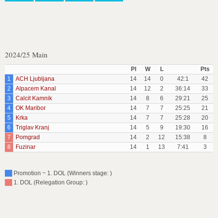
2024/25 Main
Pl
W
L
Pts
1
ACH Ljubljana
14
14
0
42:1
42
2
Alpacem Kanal
14
12
2
36:14
33
3
Calcit Kamnik
14
8
6
29:21
25
4
OK Maribor
14
7
7
25:25
21
5
Krka
14
7
7
25:28
20
6
Triglav Kranj
14
5
9
19:30
16
7
Pomgrad
14
2
12
15:38
8
8
Fuzinar
14
1
13
7:41
3
Promotion ~ 1. DOL (Winners stage: )
1. DOL (Relegation Group: )