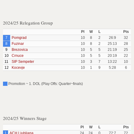
2024/25 Relegation Group
Pl
W
L
Pts
7
Pomgrad
10
8
2
26:9
32
8
Fuzinar
10
8
2
25:13
28
9
Brezovica
10
5
5
21:19
25
10
Crnuce
10
5
5
20:19
22
11
SIP Sempeter
10
3
7
13:22
10
12
Kocevje
10
1
9
5:28
6
Promotion ~ 1. DOL (Play Offs: Quarter~finals)
2024/25 Winners Stage
Pl
W
L
Pts
1
ACH Ljubljana
24
24
0
72:7
72