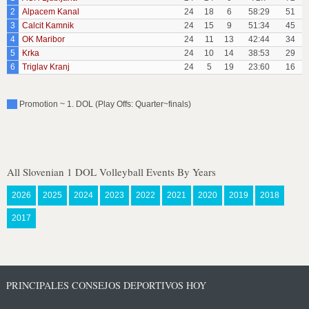
2
Alpacem Kanal
24
18
6
58:29
51
3
Calcit Kamnik
24
15
9
51:34
45
4
OK Maribor
24
11
13
42:44
34
5
Krka
24
10
14
38:53
29
6
Triglav Kranj
24
5
19
23:60
16
Promotion ~ 1. DOL (Play Offs: Quarter~finals)
All Slovenian 1 DOL Volleyball Events By Years
2026
2025
2024
2023
2022
2021
2020
2019
2018
2017
PRINCIPALES CONSEJOS DEPORTIVOS HOY