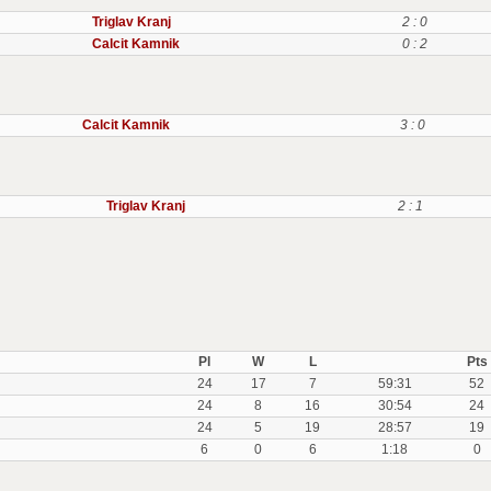
Triglav Kranj
2 : 0
Calcit Kamnik
0 : 2
Calcit Kamnik
3 : 0
Triglav Kranj
2 : 1
Pl
W
L
Pts
24
17
7
59:31
52
24
8
16
30:54
24
24
5
19
28:57
19
6
0
6
1:18
0