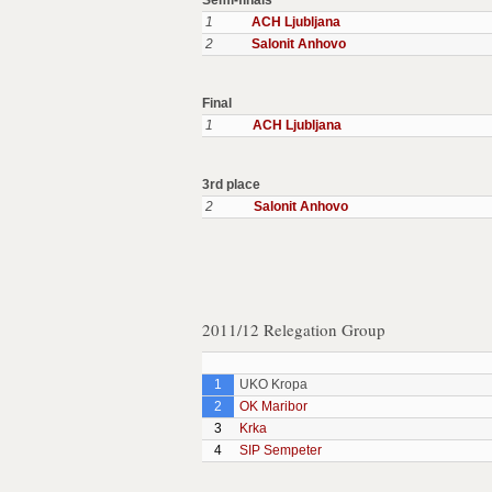
Semi-finals
1
ACH Ljubljana
2
Salonit Anhovo
Final
1
ACH Ljubljana
3rd place
2
Salonit Anhovo
2011/12 Relegation Group
1
UKO Kropa
2
OK Maribor
3
Krka
4
SIP Sempeter