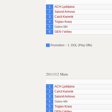
1
ACH Ljubljana
2
Salonit Anhovo
3
Calcit Kamnik
4
Triglav Kranj
5
Galex-Mir
6
GEN-I Volley
Promotion ~ 1. DOL (Play Offs)
2011/12 Main
1
ACH Ljubljana
2
Calcit Kamnik
3
Salonit Anhovo
4
Galex-Mir
5
Triglav Kranj
6
GEN-I Volley