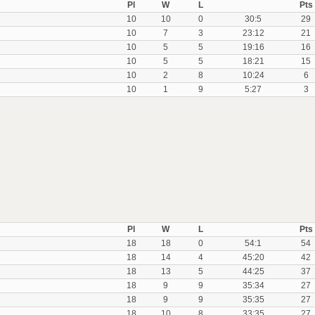
Pl
W
L
Pts
10
10
0
30:5
29
10
7
3
23:12
21
10
5
5
19:16
16
10
5
5
18:21
15
10
2
8
10:24
6
10
1
9
5:27
3
Pl
W
L
Pts
18
18
0
54:1
54
18
14
4
45:20
42
18
13
5
44:25
37
18
9
9
35:34
27
18
9
9
35:35
27
18
10
8
33:35
27