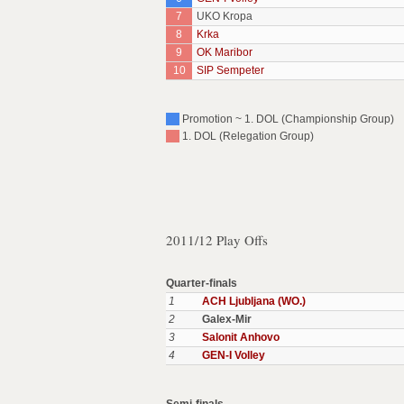
7
UKO Kropa
8
Krka
9
OK Maribor
10
SIP Sempeter
Promotion ~ 1. DOL (Championship Group)
1. DOL (Relegation Group)
2011/12 Play Offs
Quarter-finals
1
ACH Ljubljana (WO.)
2
Galex-Mir
3
Salonit Anhovo
4
GEN-I Volley