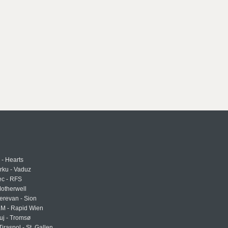
 - Hearts
urku - Vaduz
ec - RFS
otherwell
erevan - Sion
LM - Rapid Wien
uj - Tromsø
Tiraspol - St. Gallen