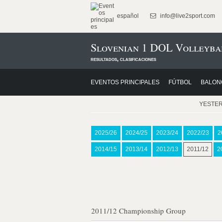
español
info@live2sport.com
Slovenian 1 DOL Volleyba
resultados, clasificaciones
EVENTOS PRINCIPALES
FÚTBOL
BALON
YESTE
2025/26
2024/25
2023/24
2022/23
2
2014/15
2013/14
2012/13
2011/12
2
2011/12 Championship Group