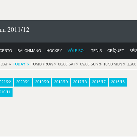
ll 2011/12
CESTO
BALONMANO
HOCKEY
VÓLEIBOL
TENIS
CRÍQUET
BÉI
RDAY
TODAY
TOMORROW
08/08 SAT
09/08 SUN
10/08 MON
11/0
021/22
2020/21
2019/20
2018/19
2017/18
2016/17
2015/16
010/11