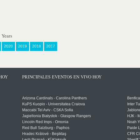
 Years
2020
2019
2018
2017
 HOY
PRINCIPALES EVENTOS EN VIVO HOY
Arizona Cardinals - Carolina Panthers
Benfica
KuPS Kuopio - Universitatea Craiova
Inter T
Maccabi Tel Aviv - CSKA Sofia
Jablon
Jagiellonia Białystok - Glasgow Rangers
HJK - M
Lincoln Red Imps - Omonia
Noah Y
Red Bull Salzburg - Paphos
Paide 
Hradec Králové - Beşiktaş
CFR Cl
Lech Poznań - KÍ Klaksvík
Sheriff 