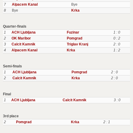
7
Alpacem Kanal
Bye
8
Bye
Krka
Quarter-finals
1
ACH Ljubljana
Fuzinar
1 : 0
2
OK Maribor
Pomgrad
0 : 2
3
Calcit Kamnik
Triglav Kranj
2 : 0
4
Alpacem Kanal
Krka
1 : 2
Semi-finals
1
ACH Ljubljana
Pomgrad
2 : 0
2
Calcit Kamnik
Krka
2 : 0
Final
1
ACH Ljubljana
Calcit Kamnik
3 : 0
3rd place
2
Pomgrad
Krka
2 : 1