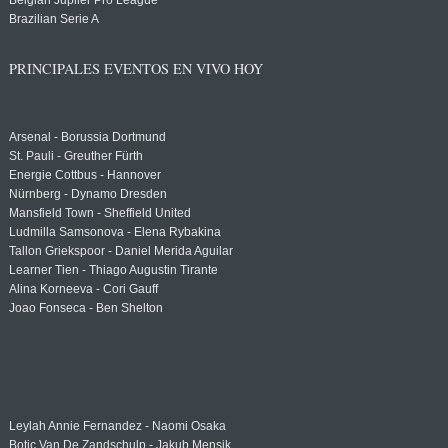
Belgian Jupiler Pro League
Brazilian Serie A
PRINCIPALES EVENTOS EN VIVO HOY
Arsenal - Borussia Dortmund
St. Pauli - Greuther Fürth
Energie Cottbus - Hannover
Nürnberg - Dynamo Dresden
Mansfield Town - Sheffield United
Ludmilla Samsonova - Elena Rybakina
Tallon Griekspoor - Daniel Merida Aguilar
Learner Tien - Thiago Augustin Tirante
Alina Korneeva - Cori Gauff
Joao Fonseca - Ben Shelton
Leylah Annie Fernandez - Naomi Osaka
Botic Van De Zandschulp - Jakub Mensik