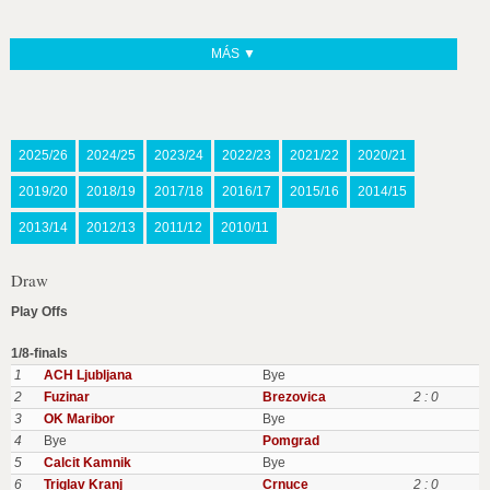
MÁS ▼
2025/26
2024/25
2023/24
2022/23
2021/22
2020/21
2019/20
2018/19
2017/18
2016/17
2015/16
2014/15
2013/14
2012/13
2011/12
2010/11
Draw
Play Offs
1/8-finals
1
ACH Ljubljana
Bye
2
Fuzinar
Brezovica
2 : 0
3
OK Maribor
Bye
4
Bye
Pomgrad
5
Calcit Kamnik
Bye
6
Triglav Kranj
Crnuce
2 : 0