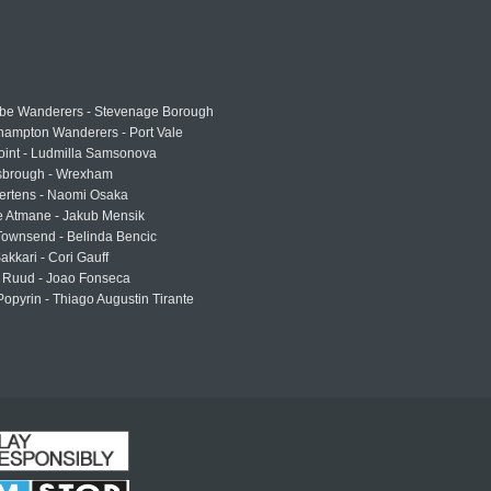
e Wanderers - Stevenage Borough
hampton Wanderers - Port Vale
oint - Ludmilla Samsonova
sbrough - Wrexham
ertens - Naomi Osaka
e Atmane - Jakub Mensik
Townsend - Belinda Bencic
akkari - Cori Gauff
 Ruud - Joao Fonseca
Popyrin - Thiago Augustin Tirante