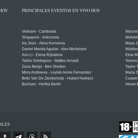
 HOY
PRINCIPALES EVENTOS EN VIVO HOY
Vietnam - Cambodia
Wycomb
Singapore - Indonesia
Wolver
Iva Jovic - Alina Korneeva
Maya J
Daniel Merida Aguilar - Alex Michelsen
Middle
Ann Li - Elena Rybakina
Elise M
Tallon Griekspoor - Matteo Arnaldi
Terenc
Zizou Bergs - Ben Shelton
Taylor 
Mirra Andreeva - Leylah Annie Fernandez
Maria S
Botic Van De Zandschulp - Hubert Hurkacz
Casper
Bochum - Hertha Berlin
Alexei 
ALES