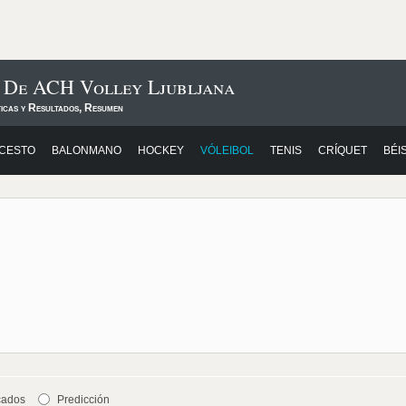
s De ACH Volley Ljubljana
ticas y Resultados, Resumen
CESTO
BALONMANO
HOCKEY
VÓLEIBOL
TENIS
CRÍQUET
BÉI
cados
Predicción