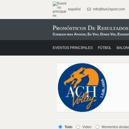
español
info@live2sport.com
Pronósticos De Resultado
Consejos para Apostar, En Vivo, Dónde Ver, Estadís
EVENTOS PRINCIPALES
FÚTBOL
BALON
Todo
Video
Momentos desta