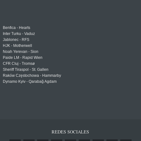
Benfica - Hearts
Inter Turku - Vaduz
Jablonec - RFS
HJK - Motherwell
Noah Yerevan - Sion
Paide LM - Rapid Wien
CFR Cluj - Tromsø
Sheriff Tiraspol - St. Gallen
Raków Częstochowa - Hammarby
Dynamo Kyiv - Qarabağ Agdam
REDES SOCIALES