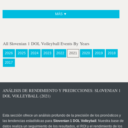
MÁS ▼
All Slovenian 1 DOL Volleyball Events By Years
2026
2025
2024
2023
2022
2021
2020
2019
2018
2017
ANÁLISIS DE RENDIMIENTO Y PREDICCIONES: SLOVENIAN 1
DOL VOLLEYBALL (2021)
Esta sección ofrece un análisis profundo de la precisión de los pronósticos y
las tendencias estadísticas para
Slovenian 1 DOL Volleyball
. Nuestra base de
datos realiza un seguimiento de los resultados, el ROI y el rendimiento de los