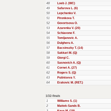
48
Loeb J. (WC)
49
Safarova L. (6)
50
Lepchenko V.
51
Pironkova T.
52
Govortsova O.
53
Azarenka V. (20)
54
Schiavone F.
55
Tomljanovic A.
56
Dulgheru A.
57
Bacsinszky T. (14)
58
Sakkari M. (Q)
59
Giorgi C.
60
Sasnovich A. (Q)
61
Cornet A. (27)
62
Rogers S. (Q)
63
Putintseva Y.
64
Erakovic M. (RET.)
1/32-finals
1
Williams S. (1)
2
Mattek-Sands B.
3
Keys M. (19)