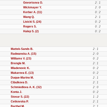
Govortsova O.
2 : 1
Wickmayer Y.
2 : 0
Kerber A. (11)
0 : 2
Wang Q.
2 : 1
Lisicki S. (24)
0 : 2
Rogers S.
0 : 2
Halep S. (2)
0 : 2
Mattek-Sands B.
2 : 1
Radwanska A. (15)
2 : 0
Williams V. (23)
0 : 2
Brengle M.
2 : 1
Mladenovic K.
0 : 2
Makarova E. (13)
0 : 2
Duque-Marino M.
2 : 1
Cibulkova D.
2 : 1
Schmiedlova A. K. (32)
2 : 0
Konta J.
0 : 2
Stosur S. (22)
1 : 2
Cetkovska P.
2 : 1
Barthel M.
2 : 1