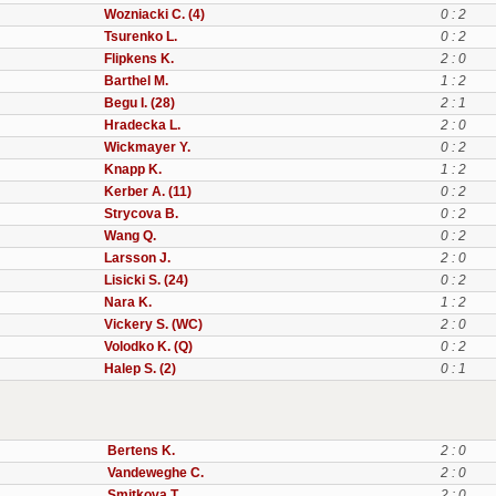
Wozniacki C. (4)
0 : 2
Tsurenko L.
0 : 2
Flipkens K.
2 : 0
Barthel M.
1 : 2
Begu I. (28)
2 : 1
Hradecka L.
2 : 0
Wickmayer Y.
0 : 2
Knapp K.
1 : 2
Kerber A. (11)
0 : 2
Strycova B.
0 : 2
Wang Q.
0 : 2
Larsson J.
2 : 0
Lisicki S. (24)
0 : 2
Nara K.
1 : 2
Vickery S. (WC)
2 : 0
Volodko K. (Q)
0 : 2
Halep S. (2)
0 : 1
Bertens K.
2 : 0
Vandeweghe C.
2 : 0
Smitkova T.
2 : 0