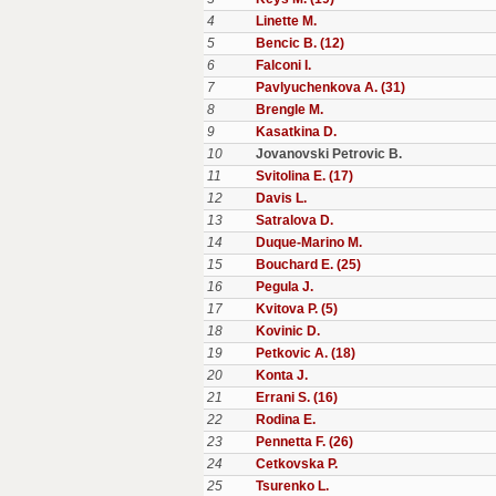
4
Linette M.
5
Bencic B. (12)
6
Falconi I.
7
Pavlyuchenkova A. (31)
8
Brengle M.
9
Kasatkina D.
10
Jovanovski Petrovic B.
11
Svitolina E. (17)
12
Davis L.
13
Satralova D.
14
Duque-Marino M.
15
Bouchard E. (25)
16
Pegula J.
17
Kvitova P. (5)
18
Kovinic D.
19
Petkovic A. (18)
20
Konta J.
21
Errani S. (16)
22
Rodina E.
23
Pennetta F. (26)
24
Cetkovska P.
25
Tsurenko L.