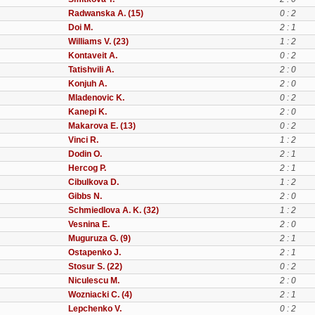
Radwanska A. (15)
0 : 2
Doi M.
2 : 1
Williams V. (23)
1 : 2
Kontaveit A.
0 : 2
Tatishvili A.
2 : 0
Konjuh A.
2 : 0
Mladenovic K.
0 : 2
Kanepi K.
2 : 0
Makarova E. (13)
0 : 2
Vinci R.
1 : 2
Dodin O.
2 : 1
Hercog P.
2 : 1
Cibulkova D.
1 : 2
Gibbs N.
2 : 0
Schmiedlova A. K. (32)
1 : 2
Vesnina E.
2 : 0
Muguruza G. (9)
2 : 1
Ostapenko J.
2 : 1
Stosur S. (22)
0 : 2
Niculescu M.
2 : 0
Wozniacki C. (4)
2 : 1
Lepchenko V.
0 : 2