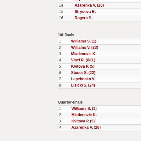
14
Azarenka V. (20)
15
Strycova B.
16
Rogers S.
1/8-finals
1
Williams S. (1)
2
Williams V. (23)
3
Mladenovic K.
4
Vinci R. (WO.)
5
Kvitova P. (5)
6
Stosur S. (22)
7
Lepchenko V.
8
Lisicki S. (24)
Quarter-finals
1
Williams S. (1)
2
Mladenovic K.
3
Kvitova P. (5)
4
Azarenka V. (20)