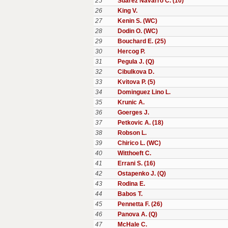
25
Suarez Navarro C. (10)
26
King V.
27
Kenin S. (WC)
28
Dodin O. (WC)
29
Bouchard E. (25)
30
Hercog P.
31
Pegula J. (Q)
32
Cibulkova D.
33
Kvitova P. (5)
34
Dominguez Lino L.
35
Krunic A.
36
Goerges J.
37
Petkovic A. (18)
38
Robson L.
39
Chirico L. (WC)
40
Witthoeft C.
41
Errani S. (16)
42
Ostapenko J. (Q)
43
Rodina E.
44
Babos T.
45
Pennetta F. (26)
46
Panova A. (Q)
47
McHale C.