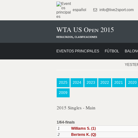
español
info@live2sport.com
WTA US Open 2015
resultados, clasificaciones
EVENTOS PRINCIPALES
FÚTBOL
BALON
YESTE
2025
2024
2023
2022
2021
2020
2009
2015 Singles - Main
1/64-finals
1
Williams S. (1)
2
Bertens K. (Q)