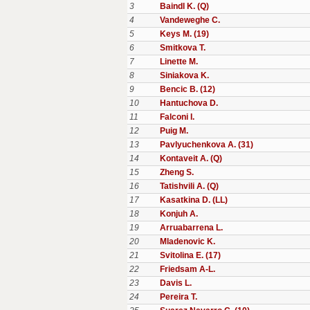
3
Baindl K. (Q)
4
Vandeweghe C.
5
Keys M. (19)
6
Smitkova T.
7
Linette M.
8
Siniakova K.
9
Bencic B. (12)
10
Hantuchova D.
11
Falconi I.
12
Puig M.
13
Pavlyuchenkova A. (31)
14
Kontaveit A. (Q)
15
Zheng S.
16
Tatishvili A. (Q)
17
Kasatkina D. (LL)
18
Konjuh A.
19
Arruabarrena L.
20
Mladenovic K.
21
Svitolina E. (17)
22
Friedsam A-L.
23
Davis L.
24
Pereira T.