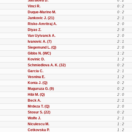
Satralova D.
0 : 2
Vinci R.
0 : 2
Duque-Marino M.
0 : 2
Jankovic J. (21)
2 : 1
Riske-Amritraj A.
2 : 0
Diyas Z.
2 : 0
Van Uytvanck A.
2 : 0
Ivanovic A. (7)
2 : 1
Siegemund L. (Q)
2 : 0
Gibbs N. (WC)
1 : 2
Kovinic D.
1 : 2
Schmiedlova A. K. (32)
0 : 2
Garcia C.
2 : 1
Vesnina E.
1 : 2
Konta J. (Q)
0 : 2
Muguruza G. (9)
0 : 2
Hibi M. (Q)
2 : 0
Beck A.
2 : 1
Mrdeza T. (Q)
2 : 0
Stosur S. (22)
0 : 2
Wolfe J.
2 : 1
Niculescu M.
1 : 2
Cetkovska P.
1 : 2