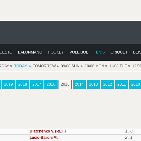
CESTO
BALONMANO
HOCKEY
VÓLEIBOL
TENIS
CRÍQUET
BÉI
RDAY
TODAY
TOMORROW
09/08 SUN
10/08 MON
11/08 TUE
12/
2019
2018
2017
2016
2015
2014
2013
2012
2011
2010
Diatchenko V. (RET.)
1 : 0
Lucic-Baroni M.
2 : 1