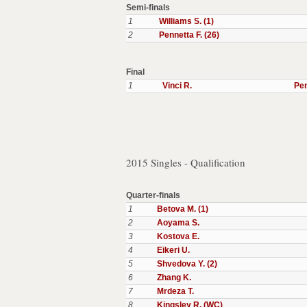
Semi-finals
1
Williams S. (1)
2
Pennetta F. (26)
Final
1
Vinci R.
Pen
2015 Singles - Qualification
Quarter-finals
1
Betova M. (1)
2
Aoyama S.
3
Kostova E.
4
Eikeri U.
5
Shvedova Y. (2)
6
Zhang K.
7
Mrdeza T.
8
Kingsley R. (WC)