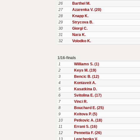
26
Barthel M.
27
Azarenka V. (20)
28
Knapp K.
29
Strycova B.
30
Giorgi C.
31
Nara K.
32
Volodko K.
1/16-finals
1
Williams S. (1)
2
Keys M. (19)
3
Bencic B. (12)
4
Kontaveit A.
5
Kasatkina D.
6
Svitolina E. (17)
7
Vinci R.
8
Bouchard E. (25)
9
Kvitova P. (5)
10
Petkovic A. (18)
11
Errani S. (16)
12
Pennetta F. (26)
13
Lepchenko V.