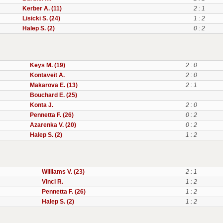
Kerber A. (11)
2 : 1
Lisicki S. (24)
1 : 2
Halep S. (2)
0 : 2
Keys M. (19)
2 : 0
Kontaveit A.
2 : 0
Makarova E. (13)
2 : 1
Bouchard E. (25)
Konta J.
2 : 0
Pennetta F. (26)
0 : 2
Azarenka V. (20)
0 : 2
Halep S. (2)
1 : 2
Williams V. (23)
2 : 1
Vinci R.
1 : 2
Pennetta F. (26)
1 : 2
Halep S. (2)
1 : 2