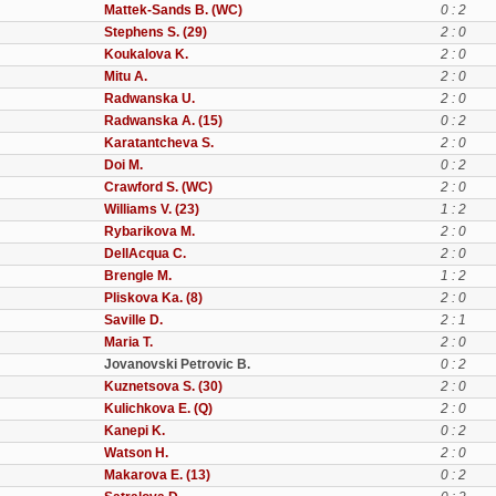
Mattek-Sands B. (WC)
0 : 2
Stephens S. (29)
2 : 0
Koukalova K.
2 : 0
Mitu A.
2 : 0
Radwanska U.
2 : 0
Radwanska A. (15)
0 : 2
Karatantcheva S.
2 : 0
Doi M.
0 : 2
Crawford S. (WC)
2 : 0
Williams V. (23)
1 : 2
Rybarikova M.
2 : 0
DellAcqua C.
2 : 0
Brengle M.
1 : 2
Pliskova Ka. (8)
2 : 0
Saville D.
2 : 1
Maria T.
2 : 0
Jovanovski Petrovic B.
0 : 2
Kuznetsova S. (30)
2 : 0
Kulichkova E. (Q)
2 : 0
Kanepi K.
0 : 2
Watson H.
2 : 0
Makarova E. (13)
0 : 2