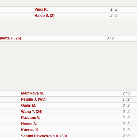
Vinci R.
1 : 2
Halep S. (2)
2 : 0
netta F. (26)
0 : 2
Melnikova M.
2 : 0
Pegula J. (WC)
1 : 2
Oudin M.
0 : 2
Wang Y. (24)
0 : 2
Razzano V.
2 : 0
Hesse A.
0 : 2
Kucova K.
2 : 0
Sestini Hlavackova A. (30)
2 : 0