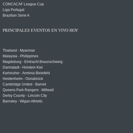
CONCACAF League Cup
Liga Portugal
Brazilian Serie A
PRINCIPALES EVENTOS EN VIVO HOY
Thailand - Myanmar
Malaysia - Philippines
Magdeburg - Eintracht Braunschweig
Darmstadt - Holstein Kiel
Karlsruher - Arminia Bielefeld
Heidenheim - Osnabrück
Cambridge United - Barnet
Queens Park Rangers - Millwall
Derby County - Lincoln City
Barnsley - Wigan Athletic