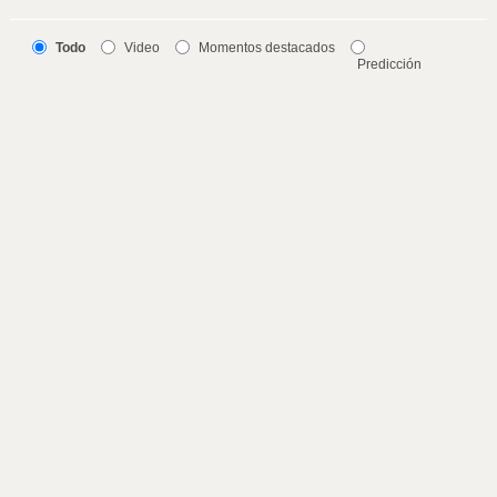
Todo
Video
Momentos destacados
Predicción