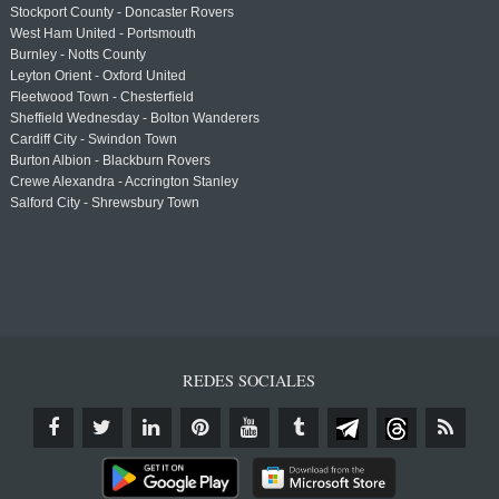
Stockport County - Doncaster Rovers
West Ham United - Portsmouth
Burnley - Notts County
Leyton Orient - Oxford United
Fleetwood Town - Chesterfield
Sheffield Wednesday - Bolton Wanderers
Cardiff City - Swindon Town
Burton Albion - Blackburn Rovers
Crewe Alexandra - Accrington Stanley
Salford City - Shrewsbury Town
REDES SOCIALES