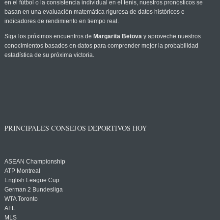
en el fútbol o la consistencia individual en el tenis, nuestros pronósticos se
basan en una evaluación matemática rigurosa de datos históricos e
indicadores de rendimiento en tiempo real.
Siga los próximos encuentros de
Margarita Betova
y aproveche nuestros
conocimientos basados en datos para comprender mejor la probabilidad
estadística de su próxima victoria.
PRINCIPALES CONSEJOS DEPORTIVOS HOY
ASEAN Championship
ATP Montreal
English League Cup
German 2 Bundesliga
WTA Toronto
AFL
MLS