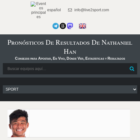
español
info@live2sport.com
Pronósticos De Resultados De Nathaniel
Han
Consejos para Apostar, En Vivo, Dónde Ver, Estadísticas y Resultados