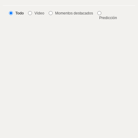
Todo
Video
Momentos destacados
Predicción