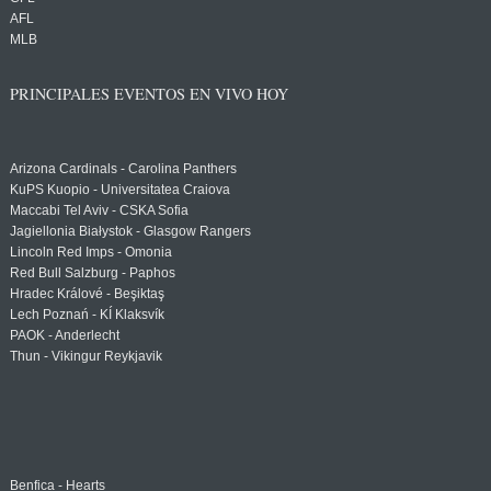
AFL
MLB
PRINCIPALES EVENTOS EN VIVO HOY
Arizona Cardinals - Carolina Panthers
KuPS Kuopio - Universitatea Craiova
Maccabi Tel Aviv - CSKA Sofia
Jagiellonia Białystok - Glasgow Rangers
Lincoln Red Imps - Omonia
Red Bull Salzburg - Paphos
Hradec Králové - Beşiktaş
Lech Poznań - KÍ Klaksvík
PAOK - Anderlecht
Thun - Vikingur Reykjavik
Benfica - Hearts