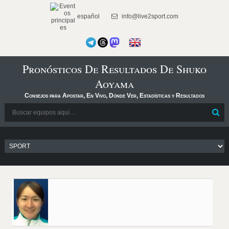
español
info@live2sport.com
Pronósticos De Resultados De Shuko
Aoyama
Consejos para Apostar, En Vivo, Dónde Ver, Estadísticas y Resultados