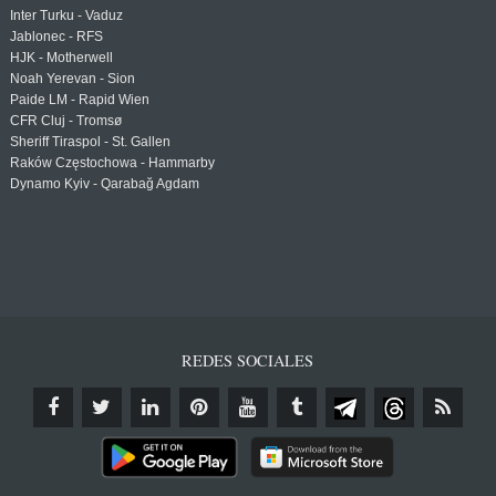
Inter Turku - Vaduz
Jablonec - RFS
HJK - Motherwell
Noah Yerevan - Sion
Paide LM - Rapid Wien
CFR Cluj - Tromsø
Sheriff Tiraspol - St. Gallen
Raków Częstochowa - Hammarby
Dynamo Kyiv - Qarabağ Agdam
REDES SOCIALES