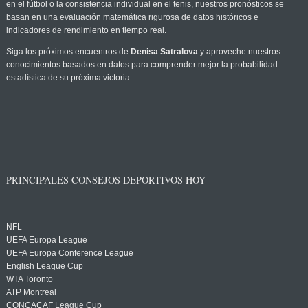
en el fútbol o la consistencia individual en el tenis, nuestros pronósticos se
basan en una evaluación matemática rigurosa de datos históricos e
indicadores de rendimiento en tiempo real.
Siga los próximos encuentros de
Denisa Satralova
y aproveche nuestros
conocimientos basados en datos para comprender mejor la probabilidad
estadística de su próxima victoria.
PRINCIPALES CONSEJOS DEPORTIVOS HOY
NFL
UEFA Europa League
UEFA Europa Conference League
English League Cup
WTA Toronto
ATP Montreal
CONCACAF League Cup