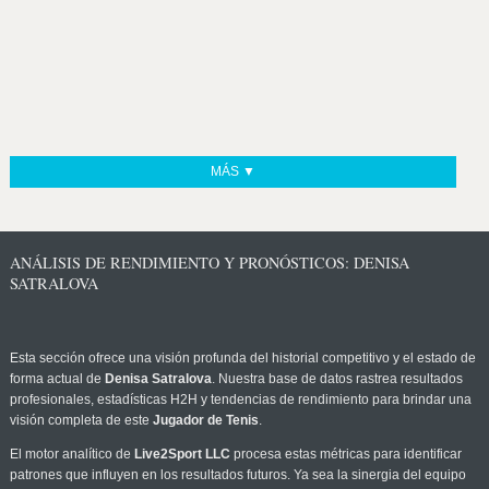
MÁS ▼
ANÁLISIS DE RENDIMIENTO Y PRONÓSTICOS: DENISA
SATRALOVA
Esta sección ofrece una visión profunda del historial competitivo y el estado de
forma actual de
Denisa Satralova
. Nuestra base de datos rastrea resultados
profesionales, estadísticas H2H y tendencias de rendimiento para brindar una
visión completa de este
Jugador de Tenis
.
El motor analítico de
Live2Sport LLC
procesa estas métricas para identificar
patrones que influyen en los resultados futuros. Ya sea la sinergia del equipo