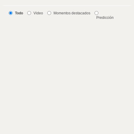
Todo
Video
Momentos destacados
Predicción