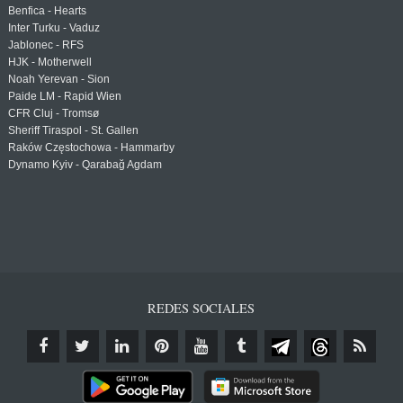
Benfica - Hearts
Inter Turku - Vaduz
Jablonec - RFS
HJK - Motherwell
Noah Yerevan - Sion
Paide LM - Rapid Wien
CFR Cluj - Tromsø
Sheriff Tiraspol - St. Gallen
Raków Częstochowa - Hammarby
Dynamo Kyiv - Qarabağ Agdam
REDES SOCIALES