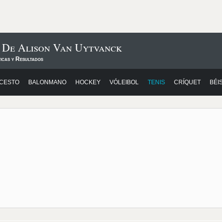
s De Alison Van Uytvanck
icas y Resultados
CESTO
BALONMANO
HOCKEY
VÓLEIBOL
TENIS
CRÍQUET
BÉI