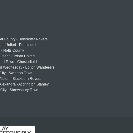
rt County - Doncaster Rovers
am United - Portsmouth
 - Notts County
Orient - Oxford United
od Town - Chesterfield
eld Wednesday - Bolton Wanderers
 City - Swindon Town
Albion - Blackburn Rovers
lexandra - Accrington Stanley
 City - Shrewsbury Town