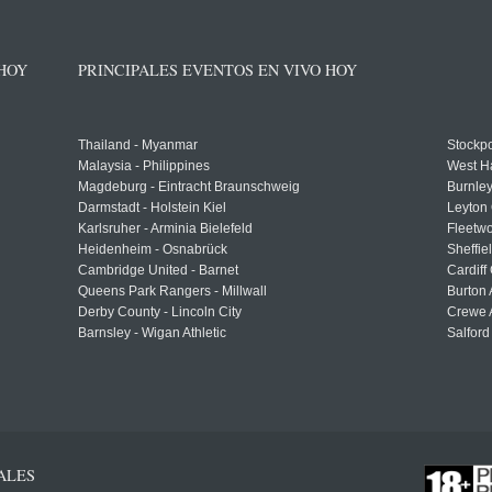
 HOY
PRINCIPALES EVENTOS EN VIVO HOY
Thailand - Myanmar
Stockpo
Malaysia - Philippines
West H
Magdeburg - Eintracht Braunschweig
Burnley
Darmstadt - Holstein Kiel
Leyton 
Karlsruher - Arminia Bielefeld
Fleetwo
Heidenheim - Osnabrück
Sheffi
Cambridge United - Barnet
Cardiff
Queens Park Rangers - Millwall
Burton 
Derby County - Lincoln City
Crewe A
Barnsley - Wigan Athletic
Salford
ALES