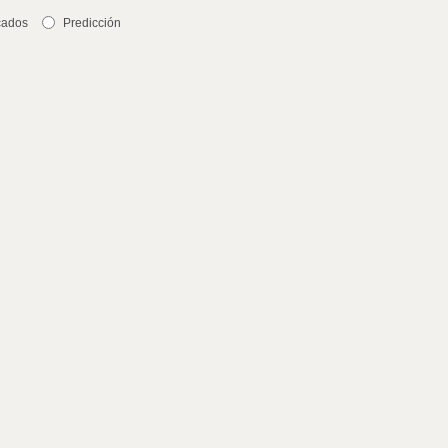
cados
Predicción