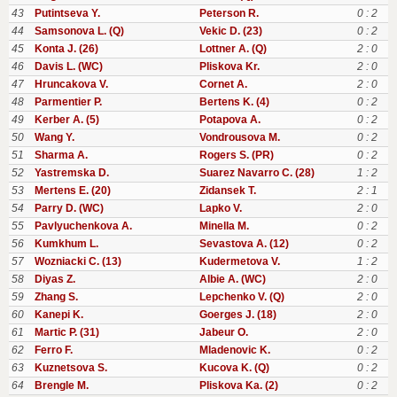
43
Putintseva Y.
Peterson R.
0 : 2
44
Samsonova L. (Q)
Vekic D. (23)
0 : 2
45
Konta J. (26)
Lottner A. (Q)
2 : 0
46
Davis L. (WC)
Pliskova Kr.
2 : 0
47
Hruncakova V.
Cornet A.
2 : 0
48
Parmentier P.
Bertens K. (4)
0 : 2
49
Kerber A. (5)
Potapova A.
0 : 2
50
Wang Y.
Vondrousova M.
0 : 2
51
Sharma A.
Rogers S. (PR)
0 : 2
52
Yastremska D.
Suarez Navarro C. (28)
1 : 2
53
Mertens E. (20)
Zidansek T.
2 : 1
54
Parry D. (WC)
Lapko V.
2 : 0
55
Pavlyuchenkova A.
Minella M.
0 : 2
56
Kumkhum L.
Sevastova A. (12)
0 : 2
57
Wozniacki C. (13)
Kudermetova V.
1 : 2
58
Diyas Z.
Albie A. (WC)
2 : 0
59
Zhang S.
Lepchenko V. (Q)
2 : 0
60
Kanepi K.
Goerges J. (18)
2 : 0
61
Martic P. (31)
Jabeur O.
2 : 0
62
Ferro F.
Mladenovic K.
0 : 2
63
Kuznetsova S.
Kucova K. (Q)
0 : 2
64
Brengle M.
Pliskova Ka. (2)
0 : 2