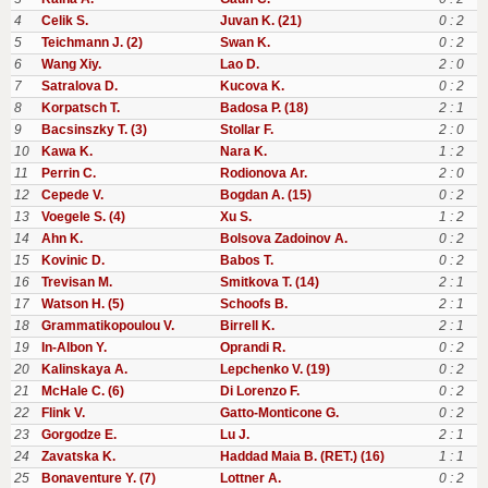
4
Celik S.
Juvan K. (21)
0 : 2
5
Teichmann J. (2)
Swan K.
0 : 2
6
Wang Xiy.
Lao D.
2 : 0
7
Satralova D.
Kucova K.
0 : 2
8
Korpatsch T.
Badosa P. (18)
2 : 1
9
Bacsinszky T. (3)
Stollar F.
2 : 0
10
Kawa K.
Nara K.
1 : 2
11
Perrin C.
Rodionova Ar.
2 : 0
12
Cepede V.
Bogdan A. (15)
0 : 2
13
Voegele S. (4)
Xu S.
1 : 2
14
Ahn K.
Bolsova Zadoinov A.
0 : 2
15
Kovinic D.
Babos T.
0 : 2
16
Trevisan M.
Smitkova T. (14)
2 : 1
17
Watson H. (5)
Schoofs B.
2 : 1
18
Grammatikopoulou V.
Birrell K.
2 : 1
19
In-Albon Y.
Oprandi R.
0 : 2
20
Kalinskaya A.
Lepchenko V. (19)
0 : 2
21
McHale C. (6)
Di Lorenzo F.
0 : 2
22
Flink V.
Gatto-Monticone G.
0 : 2
23
Gorgodze E.
Lu J.
2 : 1
24
Zavatska K.
Haddad Maia B. (RET.) (16)
1 : 1
25
Bonaventure Y. (7)
Lottner A.
0 : 2