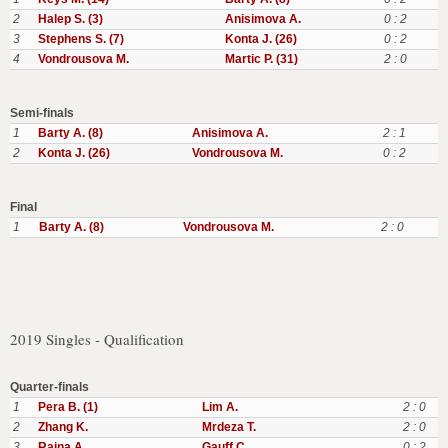
2
Halep S. (3)
Anisimova A.
0 : 2
3
Stephens S. (7)
Konta J. (26)
0 : 2
4
Vondrousova M.
Martic P. (31)
2 : 0
Semi-finals
1
Barty A. (8)
Anisimova A.
2 : 1
2
Konta J. (26)
Vondrousova M.
0 : 2
Final
1
Barty A. (8)
Vondrousova M.
2 : 0
2019 Singles - Qualification
Quarter-finals
1
Pera B. (1)
Lim A.
2 : 0
2
Zhang K.
Mrdeza T.
2 : 0
3
Raina A.
Gauff C.
0 : 2