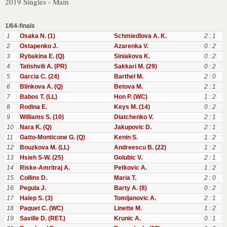
2019 Singles - Main
1/64-finals
1
Osaka N. (1)
Schmiedlova A. K.
2 : 1
2
Ostapenko J.
Azarenka V.
0 : 2
3
Rybakina E. (Q)
Siniakova K.
0 : 2
4
Tatishvili A. (PR)
Sakkari M. (29)
0 : 2
5
Garcia C. (24)
Barthel M.
2 : 0
6
Blinkova A. (Q)
Betova M.
2 : 1
7
Babos T. (LL)
Hon P. (WC)
1 : 2
8
Rodina E.
Keys M. (14)
0 : 2
9
Williams S. (10)
Diatchenko V.
2 : 1
10
Nara K. (Q)
Jakupovic D.
2 : 1
11
Gatto-Monticone G. (Q)
Kenin S.
1 : 2
12
Bouzkova M. (LL)
Andreescu B. (22)
1 : 2
13
Hsieh S-W. (25)
Golubic V.
2 : 1
14
Riske-Amritraj A.
Petkovic A.
1 : 2
15
Collins D.
Maria T.
2 : 0
16
Pegula J.
Barty A. (8)
0 : 2
17
Halep S. (3)
Tomljanovic A.
2 : 1
18
Paquet C. (WC)
Linette M.
1 : 2
19
Saville D. (RET.)
Krunic A.
0 : 1