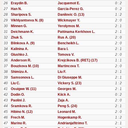
26
Eraydin B.
Jacquemot E.
0 : 2
27
Han N.
Garcia-Perez G.
0 : 2
28
Sharipova S.
Danilovic O. (13)
1 : 2
29
Vikhlyantseva N. (8)
Wickmayer Y.
2 : 0
30
Minnen G.
Yerolymos M.
2 : 1
31
Deichmann K.
Pattinama Kerkhove L.
2 : 1
32
Zhuk S.
Rus A. (20)
2 : 0
33
Blinkova A. (9)
Bencheikh L.
2 : 0
34
Kalinina A.
Bara I.
2 : 1
35
Glushko J.
Tomova V.
2 : 0
36
Anderson R.
Krejcikova B. (RET.) (17)
1 : 1
37
Bouzkova M. (10)
Martincova T.
2 : 0
38
Shimizu A.
Liu F.
2 : 1
39
Samsonova L.
Di Giuseppe M.
2 : 1
40
Liu C.
Vickery S. (23)
1 : 2
41
Osuigwe W. (11)
Georges M.
2 : 1
42
Dodin O.
Kiick A.
0 : 2
43
Paolini J.
Zaja A.
2 : 0
44
Sramkova R.
Peng S. (24)
2 : 1
45
Hibino N. (12)
Leonard M.
2 : 0
46
Frech M.
Hogenkamp R.
1 : 2
47
Marino R.
Andrianjafitrimo T.
2 : 1