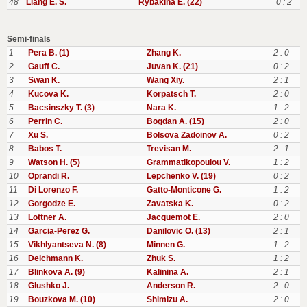
48
Liang E. S.
Rybakina E. (22)
0 : 2
Semi-finals
1
Pera B. (1)
Zhang K.
2 : 0
2
Gauff C.
Juvan K. (21)
0 : 2
3
Swan K.
Wang Xiy.
2 : 1
4
Kucova K.
Korpatsch T.
2 : 0
5
Bacsinszky T. (3)
Nara K.
1 : 2
6
Perrin C.
Bogdan A. (15)
2 : 0
7
Xu S.
Bolsova Zadoinov A.
0 : 2
8
Babos T.
Trevisan M.
2 : 1
9
Watson H. (5)
Grammatikopoulou V.
1 : 2
10
Oprandi R.
Lepchenko V. (19)
0 : 2
11
Di Lorenzo F.
Gatto-Monticone G.
1 : 2
12
Gorgodze E.
Zavatska K.
0 : 2
13
Lottner A.
Jacquemot E.
2 : 0
14
Garcia-Perez G.
Danilovic O. (13)
2 : 1
15
Vikhlyantseva N. (8)
Minnen G.
1 : 2
16
Deichmann K.
Zhuk S.
1 : 2
17
Blinkova A. (9)
Kalinina A.
2 : 1
18
Glushko J.
Anderson R.
2 : 0
19
Bouzkova M. (10)
Shimizu A.
2 : 0