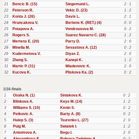
21
Bencic B. (15)
Siegemund L.
2 : 1
22
Peterson R.
Vekic D. (23)
1 : 2
23
Konta J. (26)
Davis L.
2 : 1
24
Hruncakova V.
Bertens K. (RET.) (4)
0 : 0
25
Potapova A.
Vondrousova M.
0 : 2
26
Rogers S.
Suarez Navarro C. (28)
1 : 2
27
Mertens E. (20)
Parry D.
2 : 0
28
Minella M.
Sevastova A. (12)
0 : 2
29
Kudermetova V.
Diyas Z.
2 : 0
30
Zhang S.
Kanepi K.
1 : 2
31
Martic P. (31)
Mladenovic K.
2 : 0
32
Kucova K.
Pliskova Ka. (2)
0 : 2
1/16-finals
1
Osaka N. (1)
Siniakova K.
0 : 2
2
Blinkova A.
Keys M. (14)
1 : 2
3
Williams S. (10)
Kenin S.
0 : 2
4
Petkovic A.
Barty A. (8)
0 : 2
5
Halep S. (3)
Tsurenko L. (27)
2 : 0
6
Puig M.
Swiatek I.
1 : 2
7
Anisimova A.
Begu I.
2 : 0
8
Alexandrova E.
Bolsova Zadoinov A.
0 : 2