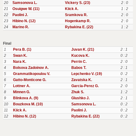
20
Samsonova L.
Vickery S. (23)
2 : 0
21
Osuigwe W. (11)
Kiick A.
1 : 2
22
Paolini J.
Sramkova R.
2 : 0
23
Hibino N. (12)
Hogenkamp R.
2 : 0
24
Marino R.
Rybakina E. (22)
1 : 2
Final
1
Pera B. (1)
Juvan K. (21)
2 : 1
2
Swan K.
Kucova K.
0 : 2
3
Nara K.
Perrin C.
2 : 0
4
Bolsova Zadoinov A.
Babos T.
2 : 1
5
Grammatikopoulou V.
Lepchenko V. (19)
0 : 2
6
Gatto-Monticone G.
Zavatska K.
2 : 1
7
Lottner A.
Garcia-Perez G.
2 : 0
8
Minnen G.
Zhuk S.
1 : 2
9
Blinkova A. (9)
Glushko J.
2 : 1
10
Bouzkova M. (10)
Samsonova L.
0 : 2
11
Kiick A.
Paolini J.
0 : 2
12
Hibino N. (12)
Rybakina E. (22)
0 : 2