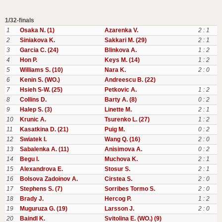
1/32-finals
1
Osaka N. (1)
Azarenka V.
2 : 1
2
Siniakova K.
Sakkari M. (29)
2 : 1
3
Garcia C. (24)
Blinkova A.
1 : 2
4
Hon P.
Keys M. (14)
1 : 2
5
Williams S. (10)
Nara K.
2 : 0
6
Kenin S. (WO.)
Andreescu B. (22)
7
Hsieh S-W. (25)
Petkovic A.
1 : 2
8
Collins D.
Barty A. (8)
0 : 2
9
Halep S. (3)
Linette M.
2 : 1
10
Krunic A.
Tsurenko L. (27)
1 : 2
11
Kasatkina D. (21)
Puig M.
0 : 2
12
Swiatek I.
Wang Q. (16)
2 : 0
13
Sabalenka A. (11)
Anisimova A.
0 : 2
14
Begu I.
Muchova K.
2 : 1
15
Alexandrova E.
Stosur S.
2 : 1
16
Bolsova Zadoinov A.
Cirstea S.
2 : 0
17
Stephens S. (7)
Sorribes Tormo S.
2 : 0
18
Brady J.
Hercog P.
1 : 2
19
Muguruza G. (19)
Larsson J.
2 : 0
20
Baindl K.
Svitolina E. (WO.) (9)