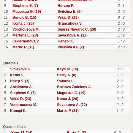
9
Stephens S. (7)
Hercog P.
2 : 1
10
Muguruza G. (19)
Svitolina E. (9)
2 : 0
11
Bencic B. (15)
Vekic D. (23)
0 : 2
12
Konta J. (26)
Hruncakova V.
2 : 0
13
Vondrousova M.
Suarez Navarro C. (28)
2 : 0
14
Mertens E. (20)
Sevastova A. (12)
1 : 2
15
Kudermetova V.
Kanepi K.
1 : 2
16
Martic P. (31)
Pliskova Ka. (2)
2 : 0
1/8-finals
1
Siniakova K.
Keys M. (14)
0 : 2
2
Kenin S.
Barty A. (8)
1 : 2
3
Halep S. (3)
Swiatek I.
2 : 0
4
Anisimova A.
Bolsova Zadoinov A.
2 : 0
5
Stephens S. (7)
Muguruza G. (19)
2 : 0
6
Vekic D. (23)
Konta J. (26)
0 : 2
7
Vondrousova M.
Sevastova A. (12)
2 : 0
8
Kanepi K.
Martic P. (31)
1 : 2
Quarter-finals
1
Keys M. (14)
Barty A. (8)
0 : 2