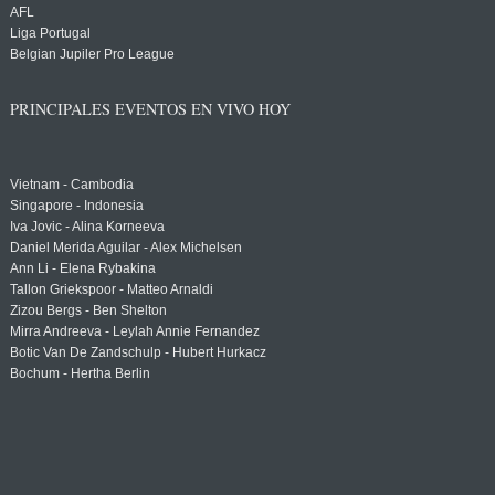
AFL
Liga Portugal
Belgian Jupiler Pro League
PRINCIPALES EVENTOS EN VIVO HOY
Vietnam - Cambodia
Singapore - Indonesia
Iva Jovic - Alina Korneeva
Daniel Merida Aguilar - Alex Michelsen
Ann Li - Elena Rybakina
Tallon Griekspoor - Matteo Arnaldi
Zizou Bergs - Ben Shelton
Mirra Andreeva - Leylah Annie Fernandez
Botic Van De Zandschulp - Hubert Hurkacz
Bochum - Hertha Berlin