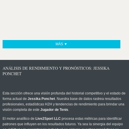
MÁS ▼
ANÁLISIS DE RENDIMIENTO Y PRONÓSTICOS: JESSIKA
PONCHET
Esta sección ofrece una visión profunda del historial competitivo y el estado de
forma actual de
Jessika Ponchet
. Nuestra base de datos rastrea resultados
profesionales, estadísticas H2H y tendencias de rendimiento para brindar una
visión completa de este
Jugador de Tenis
.
El motor analítico de
Live2Sport LLC
procesa estas métricas para identificar
patrones que influyen en los resultados futuros. Ya sea la sinergia del equipo