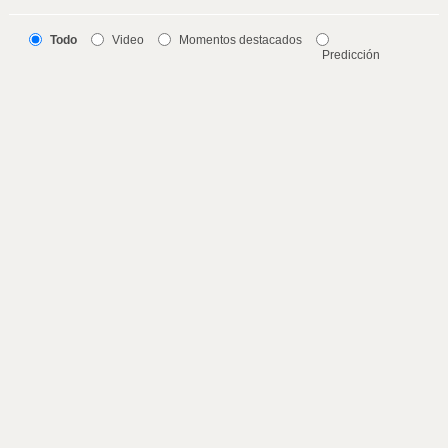
Todo
Video
Momentos destacados
Predicción