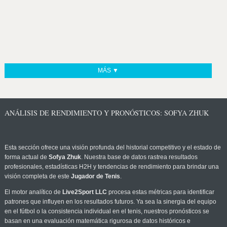
MÁS ▼
ANÁLISIS DE RENDIMIENTO Y PRONÓSTICOS: SOFYA ZHUK
Esta sección ofrece una visión profunda del historial competitivo y el estado de
forma actual de
Sofya Zhuk
. Nuestra base de datos rastrea resultados
profesionales, estadísticas H2H y tendencias de rendimiento para brindar una
visión completa de este
Jugador de Tenis
.
El motor analítico de
Live2Sport LLC
procesa estas métricas para identificar
patrones que influyen en los resultados futuros. Ya sea la sinergia del equipo
en el fútbol o la consistencia individual en el tenis, nuestros pronósticos se
basan en una evaluación matemática rigurosa de datos históricos e