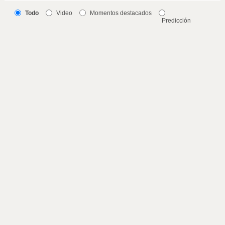
Todo
Video
Momentos destacados
Predicción