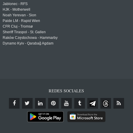
Jablonec - RFS
HJK - Motherwell
Noah Yerevan - Sion
Paide LM - Rapid Wien
CFR Cluj - Tromsø
Sheriff Tiraspol - St. Gallen
Raków Częstochowa - Hammarby
Dynamo Kyiv - Qarabağ Agdam
REDES SOCIALES