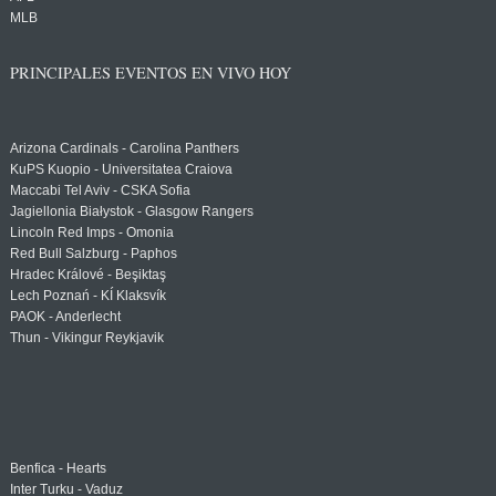
MLB
PRINCIPALES EVENTOS EN VIVO HOY
Arizona Cardinals - Carolina Panthers
KuPS Kuopio - Universitatea Craiova
Maccabi Tel Aviv - CSKA Sofia
Jagiellonia Białystok - Glasgow Rangers
Lincoln Red Imps - Omonia
Red Bull Salzburg - Paphos
Hradec Králové - Beşiktaş
Lech Poznań - KÍ Klaksvík
PAOK - Anderlecht
Thun - Vikingur Reykjavik
Benfica - Hearts
Inter Turku - Vaduz