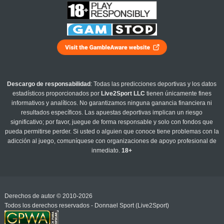
Descargo de responsabilidad
: Todas las predicciones deportivas y los datos
estadísticos proporcionados por
Live2Sport LLC
tienen únicamente fines
informativos y analíticos. No garantizamos ninguna ganancia financiera ni
resultados específicos. Las apuestas deportivas implican un riesgo
significativo; por favor, juegue de forma responsable y solo con fondos que
pueda permitirse perder. Si usted o alguien que conoce tiene problemas con la
adicción al juego, comuníquese con organizaciones de apoyo profesional de
inmediato.
18+
Derechos de autor © 2010-2026
Todos los derechos reservados - Donnael Sport (Live2Sport)