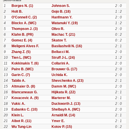
Semi-finals
1
Borges N. (1)
Johnson S.
2 : 0
2
Holt B.
Gojo B. (18)
1 : 2
3
O'Connell C. (2)
Hanfmann Y.
2 : 0
4
Blockx A. (WC)
Watanuki Y. (19)
1 : 2
5
Thompson J. (3)
Olivo R.
2 : 0
6
Klahn B. (PR)
Machac T. (21)
0 : 2
7
Gomez E. (4)
Skatov T.
0 : 2
8
Meligeni Alves F.
Basilashvili N. (16)
2 : 1
9
Zhang Z. (5)
Bellucci M.
2 : 0
10
Tien L. (WC)
Struff J-L. (24)
1 : 2
11
Kokkinakis T. (6)
Collarini A.
2 : 0
12
Paire B. (WC)
Brouwer G. (17)
2 : 0
13
Garin C. (7)
Uchida K.
2 : 0
14
Tabilo A.
Shevchenko A. (23)
2 : 1
15
Altmaier D. (8)
Damm M. (WC)
2 : 0
16
Blancaneaux G.
Hijikata R. (22)
2 : 1
17
Kovacevic A. (9)
Marterer M.
2 : 1
18
Vukic A.
Duckworth J. (13)
2 : 0
19
Eubanks C. (10)
Shelbayh A. (WC)
2 : 0
20
Klein L.
Arnaldi M. (14)
2 : 1
21
Albot R. (11)
Ymer E.
2 : 1
22
Wu Tung-Lin
Kotov P. (15)
0 : 2