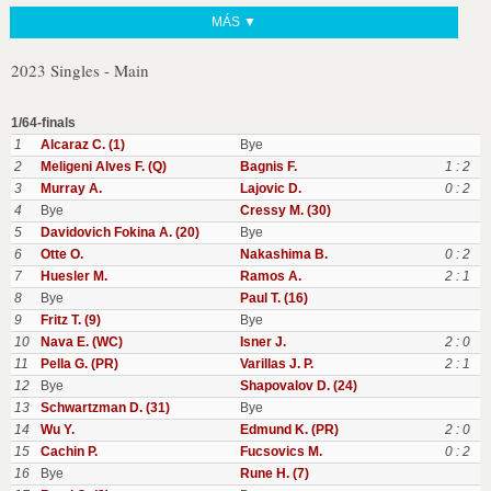
MÁS ▼
2023 Singles - Main
1/64-finals
1
Alcaraz C. (1)
Bye
2
Meligeni Alves F. (Q)
Bagnis F.
1 : 2
3
Murray A.
Lajovic D.
0 : 2
4
Bye
Cressy M. (30)
5
Davidovich Fokina A. (20)
Bye
6
Otte O.
Nakashima B.
0 : 2
7
Huesler M.
Ramos A.
2 : 1
8
Bye
Paul T. (16)
9
Fritz T. (9)
Bye
10
Nava E. (WC)
Isner J.
2 : 0
11
Pella G. (PR)
Varillas J. P.
2 : 1
12
Bye
Shapovalov D. (24)
13
Schwartzman D. (31)
Bye
14
Wu Y.
Edmund K. (PR)
2 : 0
15
Cachin P.
Fucsovics M.
0 : 2
16
Bye
Rune H. (7)