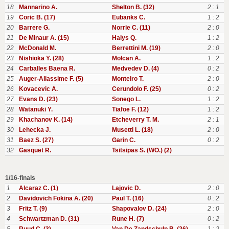
18
Mannarino A.
Shelton B. (32)
2 : 1
19
Coric B. (17)
Eubanks C.
1 : 2
20
Barrere G.
Norrie C. (11)
2 : 0
21
De Minaur A. (15)
Halys Q.
1 : 2
22
McDonald M.
Berrettini M. (19)
2 : 0
23
Nishioka Y. (28)
Molcan A.
1 : 2
24
Carballes Baena R.
Medvedev D. (4)
0 : 2
25
Auger-Aliassime F. (5)
Monteiro T.
2 : 0
26
Kovacevic A.
Cerundolo F. (25)
0 : 2
27
Evans D. (23)
Sonego L.
1 : 2
28
Watanuki Y.
Tiafoe F. (12)
1 : 2
29
Khachanov K. (14)
Etcheverry T. M.
2 : 1
30
Lehecka J.
Musetti L. (18)
2 : 0
31
Baez S. (27)
Garin C.
0 : 2
32
Gasquet R.
Tsitsipas S. (WO.) (2)
1/16-finals
1
Alcaraz C. (1)
Lajovic D.
2 : 0
2
Davidovich Fokina A. (20)
Paul T. (16)
0 : 2
3
Fritz T. (9)
Shapovalov D. (24)
2 : 0
4
Schwartzman D. (31)
Rune H. (7)
0 : 2