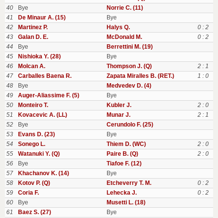
40
Bye
Norrie C. (11)
41
De Minaur A. (15)
Bye
42
Martinez P.
Halys Q.
0 : 2
43
Galan D. E.
McDonald M.
0 : 2
44
Bye
Berrettini M. (19)
45
Nishioka Y. (28)
Bye
46
Molcan A.
Thompson J. (Q)
2 : 1
47
Carballes Baena R.
Zapata Miralles B. (RET.)
1 : 0
48
Bye
Medvedev D. (4)
49
Auger-Aliassime F. (5)
Bye
50
Monteiro T.
Kubler J.
2 : 0
51
Kovacevic A. (LL)
Munar J.
2 : 1
52
Bye
Cerundolo F. (25)
53
Evans D. (23)
Bye
54
Sonego L.
Thiem D. (WC)
2 : 0
55
Watanuki Y. (Q)
Paire B. (Q)
2 : 0
56
Bye
Tiafoe F. (12)
57
Khachanov K. (14)
Bye
58
Kotov P. (Q)
Etcheverry T. M.
0 : 2
59
Coria F.
Lehecka J.
0 : 2
60
Bye
Musetti L. (18)
61
Baez S. (27)
Bye