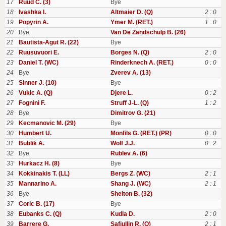
17
Ruud C. (3)
Bye
18
Ivashka I.
Altmaier D. (Q)
2 : 0
19
Popyrin A.
Ymer M. (RET.)
1 : 0
20
Bye
Van De Zandschulp B. (26)
21
Bautista-Agut R. (22)
Bye
22
Ruusuvuori E.
Borges N. (Q)
2 : 0
23
Daniel T. (WC)
Rinderknech A. (RET.)
0 : 0
24
Bye
Zverev A. (13)
25
Sinner J. (10)
Bye
26
Vukic A. (Q)
Djere L.
0 : 2
27
Fognini F.
Struff J-L. (Q)
1 : 2
28
Bye
Dimitrov G. (21)
29
Kecmanovic M. (29)
Bye
30
Humbert U.
Monfils G. (RET.) (PR)
0 : 0
31
Bublik A.
Wolf J.J.
0 : 2
32
Bye
Rublev A. (6)
33
Hurkacz H. (8)
Bye
34
Kokkinakis T. (LL)
Bergs Z. (WC)
2 : 1
35
Mannarino A.
Shang J. (WC)
2 : 1
36
Bye
Shelton B. (32)
37
Coric B. (17)
Bye
38
Eubanks C. (Q)
Kudla D.
2 : 0
39
Barrere G.
Safiullin R. (Q)
2 : 1