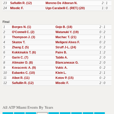
23
Safiullin R. (12)
Moreno De Alboran N.
2 : 1
24
Misolic F.
Ugo Carabelli C. (RET.) (20)
1 : 0
Final
1
Borges N. (1)
Gojo B. (18)
2 : 1
2
O'Connell C. (2)
Watanuki Y. (19)
0 : 2
3
Thompson J. (3)
Machac T. (21)
2 : 1
4
Skatov T.
Meligeni Alves F.
0 : 2
5
Zhang Z. (5)
Struff J-L. (24)
0 : 2
6
Kokkinakis T. (6)
Paire B.
1 : 2
7
Garin C. (7)
Tabilo A.
2 : 0
8
Altmaier D. (8)
Blancaneaux G.
2 : 0
9
Kovacevic A. (9)
Vukic A.
0 : 2
10
Eubanks C. (10)
Klein L.
2 : 1
11
Albot R. (11)
Kotov P. (15)
0 : 2
12
Safiullin R. (12)
Misolic F.
2 : 0
All ATP Miami Events By Years