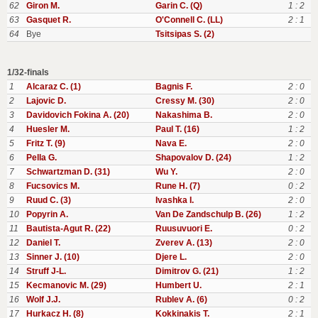
62
Giron M.
Garin C. (Q)
1 : 2
63
Gasquet R.
O'Connell C. (LL)
2 : 1
64
Bye
Tsitsipas S. (2)
1/32-finals
1
Alcaraz C. (1)
Bagnis F.
2 : 0
2
Lajovic D.
Cressy M. (30)
2 : 0
3
Davidovich Fokina A. (20)
Nakashima B.
2 : 0
4
Huesler M.
Paul T. (16)
1 : 2
5
Fritz T. (9)
Nava E.
2 : 0
6
Pella G.
Shapovalov D. (24)
1 : 2
7
Schwartzman D. (31)
Wu Y.
2 : 0
8
Fucsovics M.
Rune H. (7)
0 : 2
9
Ruud C. (3)
Ivashka I.
2 : 0
10
Popyrin A.
Van De Zandschulp B. (26)
1 : 2
11
Bautista-Agut R. (22)
Ruusuvuori E.
0 : 2
12
Daniel T.
Zverev A. (13)
2 : 0
13
Sinner J. (10)
Djere L.
2 : 0
14
Struff J-L.
Dimitrov G. (21)
1 : 2
15
Kecmanovic M. (29)
Humbert U.
2 : 1
16
Wolf J.J.
Rublev A. (6)
0 : 2
17
Hurkacz H. (8)
Kokkinakis T.
2 : 1