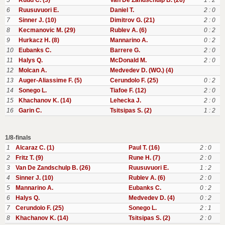
5
Ruud C. (3)
Van De Zandschulp B. (26)
1 : 2
6
Ruusuvuori E.
Daniel T.
2 : 0
7
Sinner J. (10)
Dimitrov G. (21)
2 : 0
8
Kecmanovic M. (29)
Rublev A. (6)
0 : 2
9
Hurkacz H. (8)
Mannarino A.
0 : 2
10
Eubanks C.
Barrere G.
2 : 0
11
Halys Q.
McDonald M.
2 : 0
12
Molcan A.
Medvedev D. (WO.) (4)
13
Auger-Aliassime F. (5)
Cerundolo F. (25)
0 : 2
14
Sonego L.
Tiafoe F. (12)
2 : 0
15
Khachanov K. (14)
Lehecka J.
2 : 0
16
Garin C.
Tsitsipas S. (2)
1 : 2
1/8-finals
1
Alcaraz C. (1)
Paul T. (16)
2 : 0
2
Fritz T. (9)
Rune H. (7)
2 : 0
3
Van De Zandschulp B. (26)
Ruusuvuori E.
1 : 2
4
Sinner J. (10)
Rublev A. (6)
2 : 0
5
Mannarino A.
Eubanks C.
0 : 2
6
Halys Q.
Medvedev D. (4)
0 : 2
7
Cerundolo F. (25)
Sonego L.
2 : 1
8
Khachanov K. (14)
Tsitsipas S. (2)
2 : 0