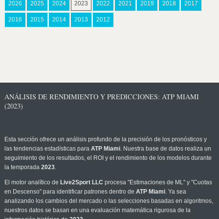
2026
2025
2024
2023
2022
2021
2019
2018
2017
2016
2015
2014
2013
2012
ANÁLISIS DE RENDIMIENTO Y PREDICCIONES: ATP MIAMI
(2023)
Esta sección ofrece un análisis profundo de la precisión de los pronósticos y
las tendencias estadísticas para
ATP Miami
. Nuestra base de datos realiza un
seguimiento de los resultados, el ROI y el rendimiento de los modelos durante
la temporada
2023
.
El motor analítico de
Live2Sport LLC
procesa "Estimaciones de ML" y "Cuotas
en Descenso" para identificar patrones dentro de
ATP Miami
. Ya sea
analizando los cambios del mercado o las selecciones basadas en algoritmos,
nuestros datos se basan en una evaluación matemática rigurosa de la