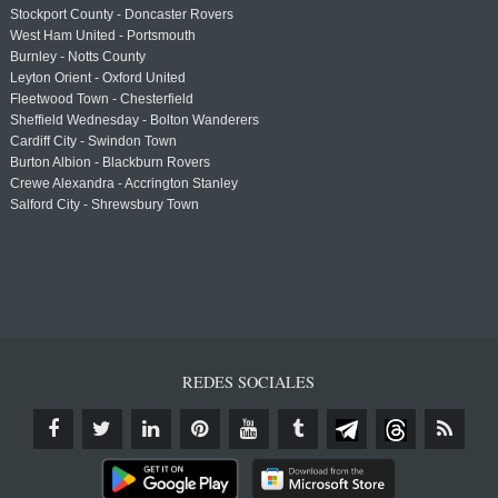
Stockport County - Doncaster Rovers
West Ham United - Portsmouth
Burnley - Notts County
Leyton Orient - Oxford United
Fleetwood Town - Chesterfield
Sheffield Wednesday - Bolton Wanderers
Cardiff City - Swindon Town
Burton Albion - Blackburn Rovers
Crewe Alexandra - Accrington Stanley
Salford City - Shrewsbury Town
REDES SOCIALES