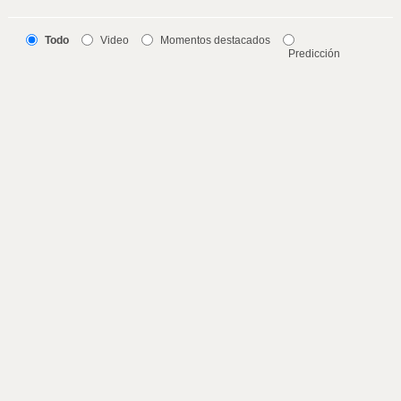
Todo
Video
Momentos destacados
Predicción