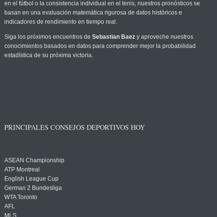
en el fútbol o la consistencia individual en el tenis, nuestros pronósticos se
basan en una evaluación matemática rigurosa de datos históricos e
indicadores de rendimiento en tiempo real.
Siga los próximos encuentros de
Sebastian Baez
y aproveche nuestros
conocimientos basados en datos para comprender mejor la probabilidad
estadística de su próxima victoria.
PRINCIPALES CONSEJOS DEPORTIVOS HOY
ASEAN Championship
ATP Montreal
English League Cup
German 2 Bundesliga
WTA Toronto
AFL
MLS