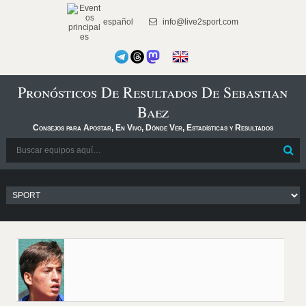
español
info@live2sport.com
Pronósticos De Resultados De Sebastian
Baez
Consejos para Apostar, En Vivo, Dónde Ver, Estadísticas y Resultados