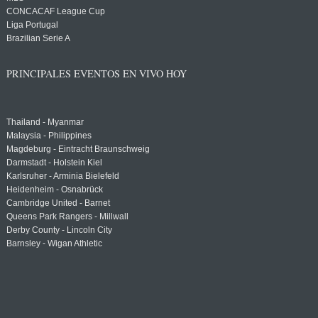
CONCACAF League Cup
Liga Portugal
Brazilian Serie A
PRINCIPALES EVENTOS EN VIVO HOY
Thailand - Myanmar
Malaysia - Philippines
Magdeburg - Eintracht Braunschweig
Darmstadt - Holstein Kiel
Karlsruher - Arminia Bielefeld
Heidenheim - Osnabrück
Cambridge United - Barnet
Queens Park Rangers - Millwall
Derby County - Lincoln City
Barnsley - Wigan Athletic