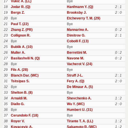
17
Vukic A. (LL)
Bye
18
Jodar R. (Q)
Hanfmann Y. (Q)
2 : 1
19
Bergs Z.
Brooksby J.
2 : 0
20
Bye
Etcheverry T. M. (29)
21
Paul T. (22)
Bye
22
Zhang Z. (PR)
Mannarino A.
0 : 2
23
Collignon R.
Dimitrov G.
2 : 1
24
Bye
Cobolli F. (13)
25
Bublik A. (10)
Bye
26
Muller A.
Berrettini M.
0 : 2
27
Basilashvili N. (Q)
Navone M.
0 : 2
28
Bye
Vacherot V. (24)
29
Fils A. (28)
Bye
30
Blanch Dar. (WC)
Struff J-L.
2 : 1
31
Tsitsipas S.
Fery A. (Q)
2 : 0
32
Bye
De Minaur A. (5)
33
Shelton B. (8)
Bye
34
Arnaldi M.
Shevchenko A.
1 : 2
35
Diallo G.
Wu Y. (WC)
2 : 0
36
Bye
Humbert U. (31)
37
Cerundolo F. (18)
Bye
38
Royer V.
Tirante T. A. (LL)
1 : 2
39
Kovacevic A.
Sakamoto R. (WC)
1 : 2