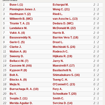
Semi-finals
1
Buse I. (1)
Echargui M.
2 : 1
2
Pinnington Jones J.
Wong C. (21)
1 : 2
3
Hanfmann Y. (2)
Riedi L.
2 : 0
4
Willwerth B. (WC)
van Assche L. (13)
0 : 2
5
Tirante T. A. (3)
Dedura D. (WC)
2 : 0
6
Landaluce M.
McDonald M. (22)
2 : 0
7
Vukic A. (4)
Harris B.
2 : 0
8
Basavareddy N.
Barrios Vera T. (18)
0 : 2
9
Garin C. (5)
Draxl L.
1 : 2
10
Clarke J.
Mochizuki S. (24)
2 : 1
11
Walton A. (6)
Rodesch C.
2 : 0
12
Sweeny D.
Hijikata R. (19)
0 : 2
13
Bellucci M. (7)
Jarry N.
2 : 0
14
Cassone M. (Alt)
Maestrelli F. (17)
2 : 0
15
Kypson P. (8)
Basilashvili N.
0 : 2
16
Bolt A.
Shimabukuro S. (16)
1 : 2
17
Blockx A. (9)
Tseng C. H.
2 : 0
18
Mejia N.
O'Connell C. (23)
0 : 2
19
Burruchaga R. A. (10)
Fery A.
1 : 2
20
Bu Y.
Schoolkate T. (20)
2 : 0
21
Svajda Z. (11)
Smith C.
2 : 1
22
Merida Aguilar D.
Svrcina D. (14)
2 : 1