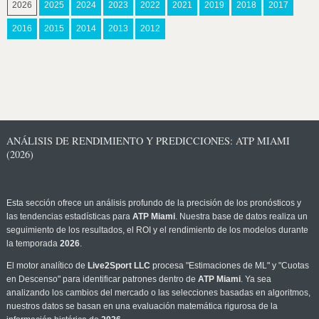
2026
2025
2024
2023
2022
2021
2019
2018
2017
2016
2015
2014
2013
2012
ANÁLISIS DE RENDIMIENTO Y PREDICCIONES: ATP MIAMI
(2026)
Esta sección ofrece un análisis profundo de la precisión de los pronósticos y
las tendencias estadísticas para
ATP Miami
. Nuestra base de datos realiza un
seguimiento de los resultados, el ROI y el rendimiento de los modelos durante
la temporada
2026
.
El motor analítico de
Live2Sport LLC
procesa "Estimaciones de ML" y "Cuotas
en Descenso" para identificar patrones dentro de
ATP Miami
. Ya sea
analizando los cambios del mercado o las selecciones basadas en algoritmos,
nuestros datos se basan en una evaluación matemática rigurosa de la