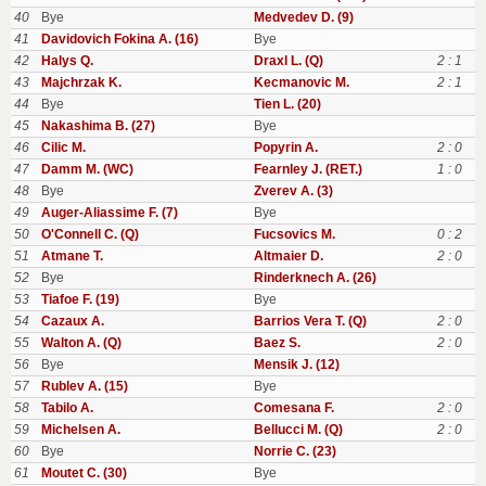
40
Bye
Medvedev D. (9)
41
Davidovich Fokina A. (16)
Bye
42
Halys Q.
Draxl L. (Q)
2 : 1
43
Majchrzak K.
Kecmanovic M.
2 : 1
44
Bye
Tien L. (20)
45
Nakashima B. (27)
Bye
46
Cilic M.
Popyrin A.
2 : 0
47
Damm M. (WC)
Fearnley J. (RET.)
1 : 0
48
Bye
Zverev A. (3)
49
Auger-Aliassime F. (7)
Bye
50
O'Connell C. (Q)
Fucsovics M.
0 : 2
51
Atmane T.
Altmaier D.
2 : 0
52
Bye
Rinderknech A. (26)
53
Tiafoe F. (19)
Bye
54
Cazaux A.
Barrios Vera T. (Q)
2 : 0
55
Walton A. (Q)
Baez S.
2 : 0
56
Bye
Mensik J. (12)
57
Rublev A. (15)
Bye
58
Tabilo A.
Comesana F.
2 : 0
59
Michelsen A.
Bellucci M. (Q)
2 : 0
60
Bye
Norrie C. (23)
61
Moutet C. (30)
Bye