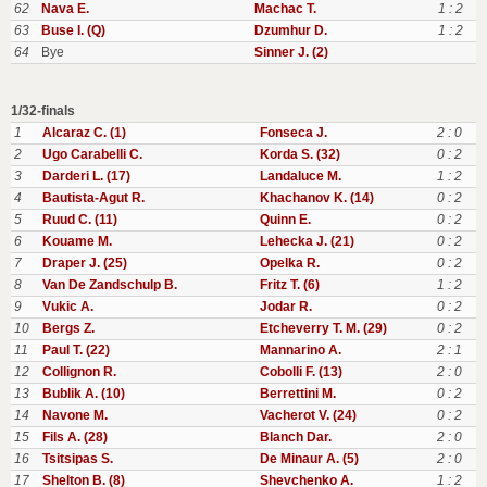
62
Nava E.
Machac T.
1 : 2
63
Buse I. (Q)
Dzumhur D.
1 : 2
64
Bye
Sinner J. (2)
1/32-finals
1
Alcaraz C. (1)
Fonseca J.
2 : 0
2
Ugo Carabelli C.
Korda S. (32)
0 : 2
3
Darderi L. (17)
Landaluce M.
1 : 2
4
Bautista-Agut R.
Khachanov K. (14)
0 : 2
5
Ruud C. (11)
Quinn E.
0 : 2
6
Kouame M.
Lehecka J. (21)
0 : 2
7
Draper J. (25)
Opelka R.
0 : 2
8
Van De Zandschulp B.
Fritz T. (6)
1 : 2
9
Vukic A.
Jodar R.
0 : 2
10
Bergs Z.
Etcheverry T. M. (29)
0 : 2
11
Paul T. (22)
Mannarino A.
2 : 1
12
Collignon R.
Cobolli F. (13)
2 : 0
13
Bublik A. (10)
Berrettini M.
0 : 2
14
Navone M.
Vacherot V. (24)
0 : 2
15
Fils A. (28)
Blanch Dar.
2 : 0
16
Tsitsipas S.
De Minaur A. (5)
2 : 0
17
Shelton B. (8)
Shevchenko A.
1 : 2