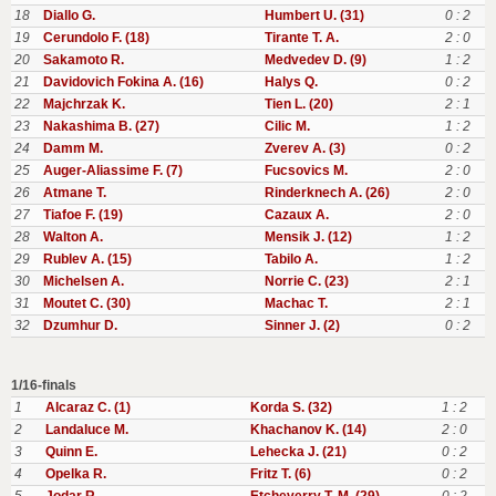
18
Diallo G.
Humbert U. (31)
0 : 2
19
Cerundolo F. (18)
Tirante T. A.
2 : 0
20
Sakamoto R.
Medvedev D. (9)
1 : 2
21
Davidovich Fokina A. (16)
Halys Q.
0 : 2
22
Majchrzak K.
Tien L. (20)
2 : 1
23
Nakashima B. (27)
Cilic M.
1 : 2
24
Damm M.
Zverev A. (3)
0 : 2
25
Auger-Aliassime F. (7)
Fucsovics M.
2 : 0
26
Atmane T.
Rinderknech A. (26)
2 : 0
27
Tiafoe F. (19)
Cazaux A.
2 : 0
28
Walton A.
Mensik J. (12)
1 : 2
29
Rublev A. (15)
Tabilo A.
1 : 2
30
Michelsen A.
Norrie C. (23)
2 : 1
31
Moutet C. (30)
Machac T.
2 : 1
32
Dzumhur D.
Sinner J. (2)
0 : 2
1/16-finals
1
Alcaraz C. (1)
Korda S. (32)
1 : 2
2
Landaluce M.
Khachanov K. (14)
2 : 0
3
Quinn E.
Lehecka J. (21)
0 : 2
4
Opelka R.
Fritz T. (6)
0 : 2