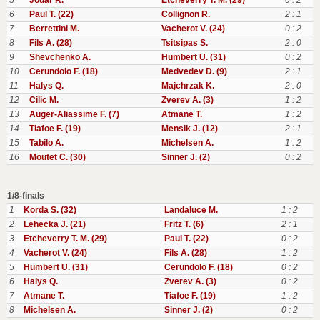
5
Jodar R.
Etcheverry T. M. (29)
0 : 2
6
Paul T. (22)
Collignon R.
2 : 1
7
Berrettini M.
Vacherot V. (24)
0 : 2
8
Fils A. (28)
Tsitsipas S.
2 : 0
9
Shevchenko A.
Humbert U. (31)
0 : 2
10
Cerundolo F. (18)
Medvedev D. (9)
2 : 1
11
Halys Q.
Majchrzak K.
2 : 0
12
Cilic M.
Zverev A. (3)
1 : 2
13
Auger-Aliassime F. (7)
Atmane T.
1 : 2
14
Tiafoe F. (19)
Mensik J. (12)
2 : 1
15
Tabilo A.
Michelsen A.
1 : 2
16
Moutet C. (30)
Sinner J. (2)
0 : 2
1/8-finals
1
Korda S. (32)
Landaluce M.
1 : 2
2
Lehecka J. (21)
Fritz T. (6)
2 : 1
3
Etcheverry T. M. (29)
Paul T. (22)
0 : 2
4
Vacherot V. (24)
Fils A. (28)
1 : 2
5
Humbert U. (31)
Cerundolo F. (18)
0 : 2
6
Halys Q.
Zverev A. (3)
0 : 2
7
Atmane T.
Tiafoe F. (19)
1 : 2
8
Michelsen A.
Sinner J. (2)
0 : 2