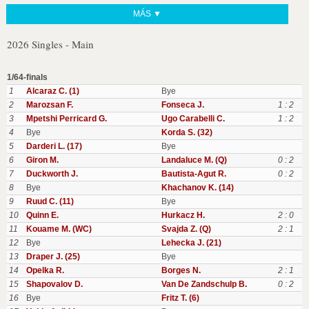
MÁS ▼
2026 Singles - Main
1/64-finals
1
Alcaraz C. (1)
Bye
2
Marozsan F.
Fonseca J.
1 : 2
3
Mpetshi Perricard G.
Ugo Carabelli C.
1 : 2
4
Bye
Korda S. (32)
5
Darderi L. (17)
Bye
6
Giron M.
Landaluce M. (Q)
0 : 2
7
Duckworth J.
Bautista-Agut R.
0 : 2
8
Bye
Khachanov K. (14)
9
Ruud C. (11)
Bye
10
Quinn E.
Hurkacz H.
2 : 0
11
Kouame M. (WC)
Svajda Z. (Q)
2 : 1
12
Bye
Lehecka J. (21)
13
Draper J. (25)
Bye
14
Opelka R.
Borges N.
2 : 1
15
Shapovalov D.
Van De Zandschulp B.
0 : 2
16
Bye
Fritz T. (6)