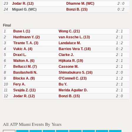
23
Jodar R. (12)
Dhamne M. (WC)
2 : 0
24
Miguel G. (WC)
Bonzi B. (15)
0 : 2
Final
1
Buse I. (1)
Wong C. (21)
2 : 1
2
Hanfmann Y. (2)
van Assche L. (13)
2 : 1
3
Tirante T. A. (3)
Landaluce M.
1 : 2
4
Vukic A. (4)
Barrios Vera T. (18)
0 : 2
5
Draxl L.
Clarke J.
2 : 1
6
Walton A. (6)
Hijikata R. (19)
2 : 1
7
Bellucci M. (7)
Cassone M.
2 : 1
8
Basilashvili N.
Shimabukuro S. (16)
2 : 0
9
Blockx A. (9)
O'Connell C. (23)
1 : 2
10
Fery A.
Bu Y.
2 : 1
11
Svajda Z. (11)
Merida Aguilar D.
2 : 1
12
Jodar R. (12)
Bonzi B. (15)
2 : 0
All ATP Miami Events By Years