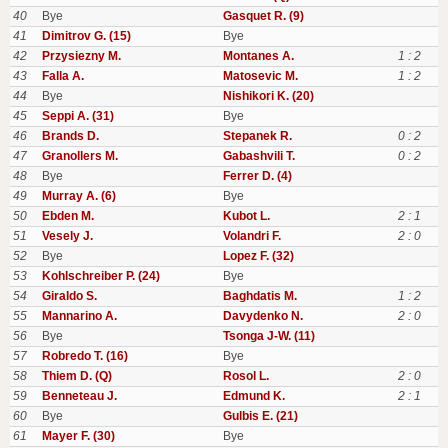
40
Bye
Gasquet R. (9)
41
Dimitrov G. (15)
Bye
42
Przysiezny M.
Montanes A.
1 : 2
43
Falla A.
Matosevic M.
1 : 2
44
Bye
Nishikori K. (20)
45
Seppi A. (31)
Bye
46
Brands D.
Stepanek R.
0 : 2
47
Granollers M.
Gabashvili T.
0 : 2
48
Bye
Ferrer D. (4)
49
Murray A. (6)
Bye
50
Ebden M.
Kubot L.
2 : 1
51
Vesely J.
Volandri F.
2 : 0
52
Bye
Lopez F. (32)
53
Kohlschreiber P. (24)
Bye
54
Giraldo S.
Baghdatis M.
1 : 2
55
Mannarino A.
Davydenko N.
2 : 0
56
Bye
Tsonga J-W. (11)
57
Robredo T. (16)
Bye
58
Thiem D. (Q)
Rosol L.
2 : 0
59
Benneteau J.
Edmund K.
2 : 1
60
Bye
Gulbis E. (21)
61
Mayer F. (30)
Bye