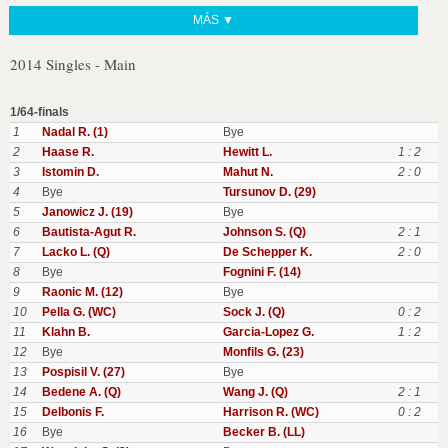
MÁS ▼
2014 Singles - Main
1/64-finals
1
Nadal R. (1)
Bye
2
Haase R.
Hewitt L.
1 : 2
3
Istomin D.
Mahut N.
2 : 0
4
Bye
Tursunov D. (29)
5
Janowicz J. (19)
Bye
6
Bautista-Agut R.
Johnson S. (Q)
2 : 1
7
Lacko L. (Q)
De Schepper K.
2 : 0
8
Bye
Fognini F. (14)
9
Raonic M. (12)
Bye
10
Pella G. (WC)
Sock J. (Q)
0 : 2
11
Klahn B.
Garcia-Lopez G.
1 : 2
12
Bye
Monfils G. (23)
13
Pospisil V. (27)
Bye
14
Bedene A. (Q)
Wang J. (Q)
2 : 1
15
Delbonis F.
Harrison R. (WC)
0 : 2
16
Bye
Becker B. (LL)