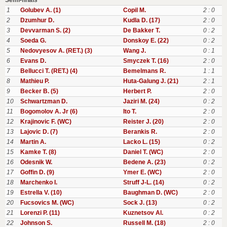
Semi-finals
1
Golubev A. (1)
Copil M.
2 : 0
2
Dzumhur D.
Kudla D. (17)
2 : 0
3
Devvarman S. (2)
De Bakker T.
0 : 2
4
Soeda G.
Donskoy E. (22)
0 : 2
5
Nedovyesov A. (RET.) (3)
Wang J.
0 : 1
6
Evans D.
Smyczek T. (16)
2 : 0
7
Bellucci T. (RET.) (4)
Bemelmans R.
1 : 1
8
Mathieu P.
Huta-Galung J. (21)
2 : 1
9
Becker B. (5)
Herbert P.
2 : 0
10
Schwartzman D.
Jaziri M. (24)
0 : 2
11
Bogomolov A. Jr (6)
Ito T.
2 : 0
12
Krajinovic F. (WC)
Reister J. (20)
2 : 0
13
Lajovic D. (7)
Berankis R.
2 : 0
14
Martin A.
Lacko L. (15)
0 : 2
15
Kamke T. (8)
Daniel T. (WC)
2 : 0
16
Odesnik W.
Bedene A. (23)
0 : 2
17
Goffin D. (9)
Ymer E. (WC)
2 : 0
18
Marchenko I.
Struff J-L. (14)
0 : 2
19
Estrella V. (10)
Baughman D. (WC)
2 : 0
20
Fucsovics M. (WC)
Sock J. (13)
0 : 2
21
Lorenzi P. (11)
Kuznetsov Al.
0 : 2
22
Johnson S.
Russell M. (18)
2 : 0