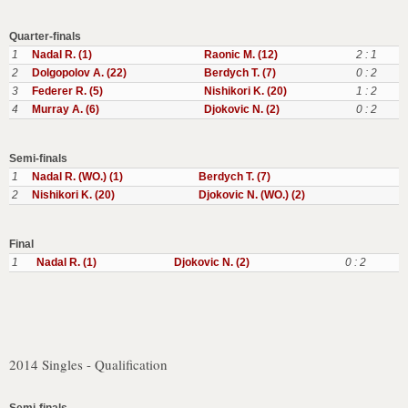
Quarter-finals
1
Nadal R. (1)
Raonic M. (12)
2 : 1
2
Dolgopolov A. (22)
Berdych T. (7)
0 : 2
3
Federer R. (5)
Nishikori K. (20)
1 : 2
4
Murray A. (6)
Djokovic N. (2)
0 : 2
Semi-finals
1
Nadal R. (WO.) (1)
Berdych T. (7)
2
Nishikori K. (20)
Djokovic N. (WO.) (2)
Final
1
Nadal R. (1)
Djokovic N. (2)
0 : 2
2014 Singles - Qualification