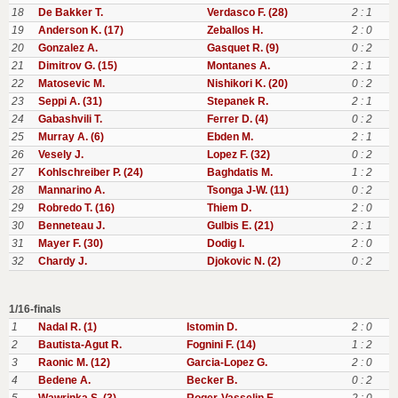
18
De Bakker T.
Verdasco F. (28)
2 : 1
19
Anderson K. (17)
Zeballos H.
2 : 0
20
Gonzalez A.
Gasquet R. (9)
0 : 2
21
Dimitrov G. (15)
Montanes A.
2 : 1
22
Matosevic M.
Nishikori K. (20)
0 : 2
23
Seppi A. (31)
Stepanek R.
2 : 1
24
Gabashvili T.
Ferrer D. (4)
0 : 2
25
Murray A. (6)
Ebden M.
2 : 1
26
Vesely J.
Lopez F. (32)
0 : 2
27
Kohlschreiber P. (24)
Baghdatis M.
1 : 2
28
Mannarino A.
Tsonga J-W. (11)
0 : 2
29
Robredo T. (16)
Thiem D.
2 : 0
30
Benneteau J.
Gulbis E. (21)
2 : 1
31
Mayer F. (30)
Dodig I.
2 : 0
32
Chardy J.
Djokovic N. (2)
0 : 2
1/16-finals
1
Nadal R. (1)
Istomin D.
2 : 0
2
Bautista-Agut R.
Fognini F. (14)
1 : 2
3
Raonic M. (12)
Garcia-Lopez G.
2 : 0
4
Bedene A.
Becker B.
0 : 2