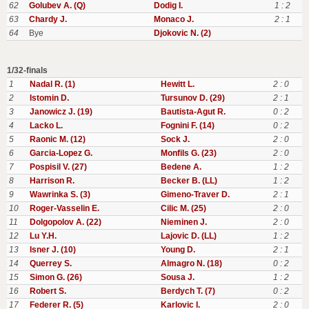
62
Golubev A. (Q)
Dodig I.
1 : 2
63
Chardy J.
Monaco J.
2 : 1
64
Bye
Djokovic N. (2)
1/32-finals
1
Nadal R. (1)
Hewitt L.
2 : 0
2
Istomin D.
Tursunov D. (29)
2 : 1
3
Janowicz J. (19)
Bautista-Agut R.
0 : 2
4
Lacko L.
Fognini F. (14)
0 : 2
5
Raonic M. (12)
Sock J.
2 : 0
6
Garcia-Lopez G.
Monfils G. (23)
2 : 0
7
Pospisil V. (27)
Bedene A.
1 : 2
8
Harrison R.
Becker B. (LL)
1 : 2
9
Wawrinka S. (3)
Gimeno-Traver D.
2 : 1
10
Roger-Vasselin E.
Cilic M. (25)
2 : 0
11
Dolgopolov A. (22)
Nieminen J.
2 : 0
12
Lu Y.H.
Lajovic D. (LL)
1 : 2
13
Isner J. (10)
Young D.
2 : 1
14
Querrey S.
Almagro N. (18)
0 : 2
15
Simon G. (26)
Sousa J.
1 : 2
16
Robert S.
Berdych T. (7)
0 : 2
17
Federer R. (5)
Karlovic I.
2 : 0