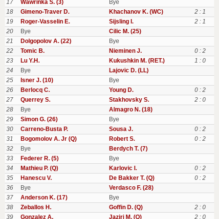
17
Wawrinka S. (3)
Bye
18
Gimeno-Traver D.
Khachanov K. (WC)
2 : 1
19
Roger-Vasselin E.
Sijsling I.
2 : 1
20
Bye
Cilic M. (25)
21
Dolgopolov A. (22)
Bye
22
Tomic B.
Nieminen J.
0 : 2
23
Lu Y.H.
Kukushkin M. (RET.)
1 : 0
24
Bye
Lajovic D. (LL)
25
Isner J. (10)
Bye
26
Berlocq C.
Young D.
0 : 2
27
Querrey S.
Stakhovsky S.
2 : 0
28
Bye
Almagro N. (18)
29
Simon G. (26)
Bye
30
Carreno-Busta P.
Sousa J.
0 : 2
31
Bogomolov A. Jr (Q)
Robert S.
0 : 2
32
Bye
Berdych T. (7)
33
Federer R. (5)
Bye
34
Mathieu P. (Q)
Karlovic I.
0 : 2
35
Hanescu V.
De Bakker T. (Q)
0 : 2
36
Bye
Verdasco F. (28)
37
Anderson K. (17)
Bye
38
Zeballos H.
Goffin D. (Q)
2 : 0
39
Gonzalez A.
Jaziri M. (Q)
2 : 0