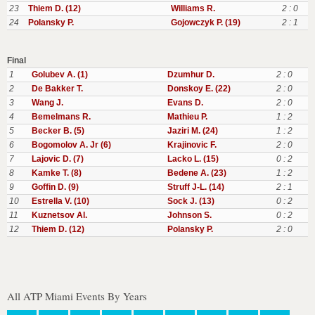
23
Thiem D. (12)
Williams R.
2 : 0
24
Polansky P.
Gojowczyk P. (19)
2 : 1
Final
1
Golubev A. (1)
Dzumhur D.
2 : 0
2
De Bakker T.
Donskoy E. (22)
2 : 0
3
Wang J.
Evans D.
2 : 0
4
Bemelmans R.
Mathieu P.
1 : 2
5
Becker B. (5)
Jaziri M. (24)
1 : 2
6
Bogomolov A. Jr (6)
Krajinovic F.
2 : 0
7
Lajovic D. (7)
Lacko L. (15)
0 : 2
8
Kamke T. (8)
Bedene A. (23)
1 : 2
9
Goffin D. (9)
Struff J-L. (14)
2 : 1
10
Estrella V. (10)
Sock J. (13)
0 : 2
11
Kuznetsov Al.
Johnson S.
0 : 2
12
Thiem D. (12)
Polansky P.
2 : 0
All ATP Miami Events By Years