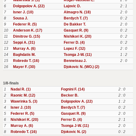
5
Wawrinka S. (3)
Roger-Vasselin E.
2 : 0
6
Dolgopolov A. (22)
Lajovic D.
2 : 1
7
Isner J. (10)
Almagro N. (18)
2 : 0
8
Sousa J.
Berdych T. (7)
0 : 2
9
Federer R. (5)
De Bakker T.
2 : 0
10
Anderson K. (17)
Gasquet R. (9)
0 : 2
11
Dimitrov G. (15)
Nishikori K. (20)
0 : 2
12
Seppi A. (31)
Ferrer D. (4)
0 : 2
13
Murray A. (6)
Lopez F. (32)
2 : 0
14
Baghdatis M.
Tsonga J-W. (11)
1 : 2
15
Robredo T. (16)
Benneteau J.
2 : 0
16
Mayer F. (30)
Djokovic N. (WO.) (2)
1/8-finals
1
Nadal R. (1)
Fognini F. (14)
2 : 0
2
Raonic M. (12)
Becker B.
2 : 0
3
Wawrinka S. (3)
Dolgopolov A. (22)
1 : 2
4
Isner J. (10)
Berdych T. (7)
0 : 2
5
Federer R. (5)
Gasquet R. (9)
2 : 0
6
Nishikori K. (20)
Ferrer D. (4)
2 : 1
7
Murray A. (6)
Tsonga J-W. (11)
2 : 0
8
Robredo T. (16)
Djokovic N. (2)
0 : 2