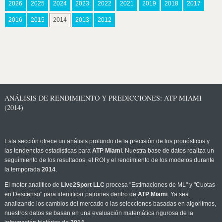
2026
2025
2024
2023
2022
2021
2019
2018
2017
2016
2015
2014
2013
2012
ANÁLISIS DE RENDIMIENTO Y PREDICCIONES: ATP MIAMI
(2014)
Esta sección ofrece un análisis profundo de la precisión de los pronósticos y
las tendencias estadísticas para
ATP Miami
. Nuestra base de datos realiza un
seguimiento de los resultados, el ROI y el rendimiento de los modelos durante
la temporada
2014
.
El motor analítico de
Live2Sport LLC
procesa "Estimaciones de ML" y "Cuotas
en Descenso" para identificar patrones dentro de
ATP Miami
. Ya sea
analizando los cambios del mercado o las selecciones basadas en algoritmos,
nuestros datos se basan en una evaluación matemática rigurosa de la