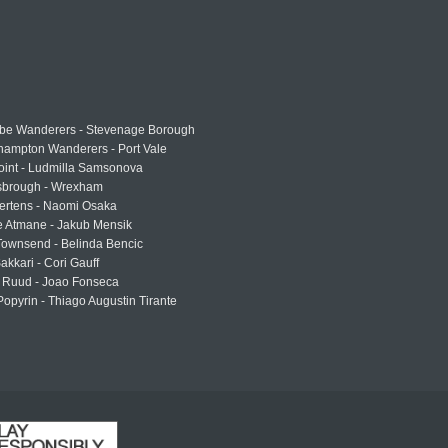
e Wanderers - Stevenage Borough
hampton Wanderers - Port Vale
oint - Ludmilla Samsonova
sbrough - Wrexham
ertens - Naomi Osaka
e Atmane - Jakub Mensik
Townsend - Belinda Bencic
akkari - Cori Gauff
 Ruud - Joao Fonseca
Popyrin - Thiago Augustin Tirante