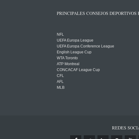
PRINCIPALES CONSEJOS DEPORTIVOS
NFL
UEFA Europa League
UEFA Europa Conference League
English League Cup
WTA Toronto
ATP Montreal
CONCACAF League Cup
CFL
AFL
MLB
REDES SOCI