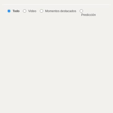
Todo
Video
Momentos destacados
Predicción