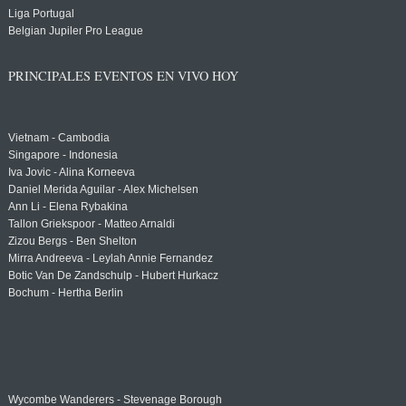
Liga Portugal
Belgian Jupiler Pro League
PRINCIPALES EVENTOS EN VIVO HOY
Vietnam - Cambodia
Singapore - Indonesia
Iva Jovic - Alina Korneeva
Daniel Merida Aguilar - Alex Michelsen
Ann Li - Elena Rybakina
Tallon Griekspoor - Matteo Arnaldi
Zizou Bergs - Ben Shelton
Mirra Andreeva - Leylah Annie Fernandez
Botic Van De Zandschulp - Hubert Hurkacz
Bochum - Hertha Berlin
Wycombe Wanderers - Stevenage Borough