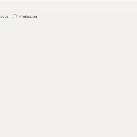
cados
Predicción