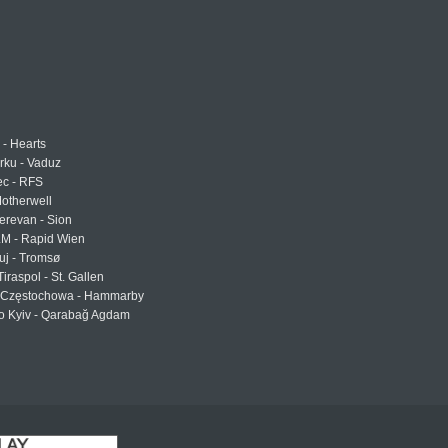
 - Hearts
urku - Vaduz
ec - RFS
otherwell
erevan - Sion
LM - Rapid Wien
uj - Tromsø
Tiraspol - St. Gallen
Częstochowa - Hammarby
 Kyiv - Qarabağ Agdam