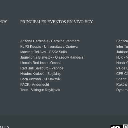
 HOY
PRINCIPALES EVENTOS EN VIVO HOY
Arizona Cardinals - Carolina Panthers
Benfica
KuPS Kuopio - Universitatea Craiova
Inter T
Maccabi Tel Aviv - CSKA Sofia
Jablon
Jagiellonia Białystok - Glasgow Rangers
HJK - M
Lincoln Red Imps - Omonia
Noah Y
Red Bull Salzburg - Paphos
Paide 
Hradec Králové - Beşiktaş
CFR Cl
Lech Poznań - KÍ Klaksvík
Sheriff 
PAOK - Anderlecht
Raków 
Thun - Vikingur Reykjavik
Dynamo
ALES