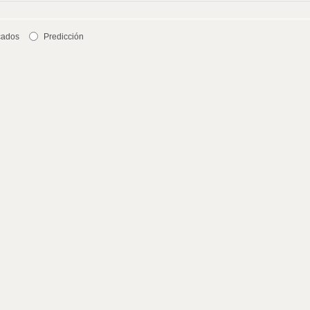
cados
Predicción