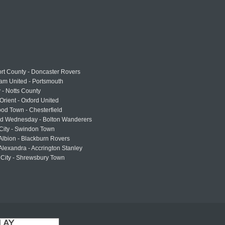
rt County - Doncaster Rovers
am United - Portsmouth
 - Notts County
Orient - Oxford United
od Town - Chesterfield
eld Wednesday - Bolton Wanderers
 City - Swindon Town
Albion - Blackburn Rovers
lexandra - Accrington Stanley
 City - Shrewsbury Town