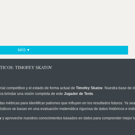
MÁS ▼
TICOS: TIMOFEY SKATOV
rial competitivo y el estado de forma actual de
Timofey Skatov
. Nuestra base de d
ra brindar una visión completa de este
Jugador de Tenis
.
as métricas para identificar patrones que influyen en los resultados futuros. Ya sea 
onósticos se basan en una evaluación matemática rigurosa de datos históricos e ind
v
y aproveche nuestros conocimientos basados en datos para comprender mejor la p