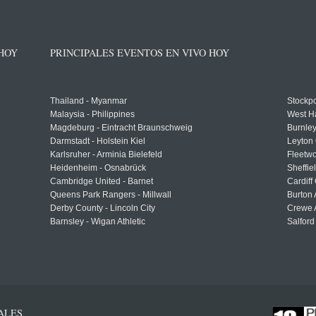
 HOY
PRINCIPALES EVENTOS EN VIVO HOY
Thailand - Myanmar
Stockpo
Malaysia - Philippines
West H
Magdeburg - Eintracht Braunschweig
Burnley
Darmstadt - Holstein Kiel
Leyton 
Karlsruher - Arminia Bielefeld
Fleetwo
Heidenheim - Osnabrück
Sheffi
Cambridge United - Barnet
Cardiff
Queens Park Rangers - Millwall
Burton 
Derby County - Lincoln City
Crewe A
Barnsley - Wigan Athletic
Salford
ALES