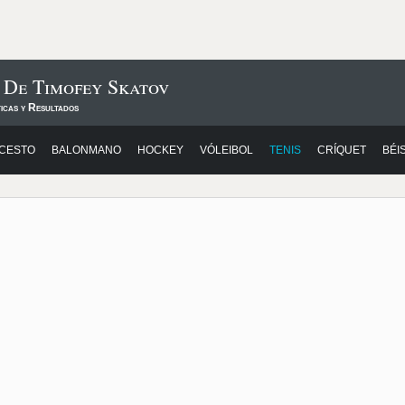
 De Timofey Skatov
icas y Resultados
CESTO
BALONMANO
HOCKEY
VÓLEIBOL
TENIS
CRÍQUET
BÉI