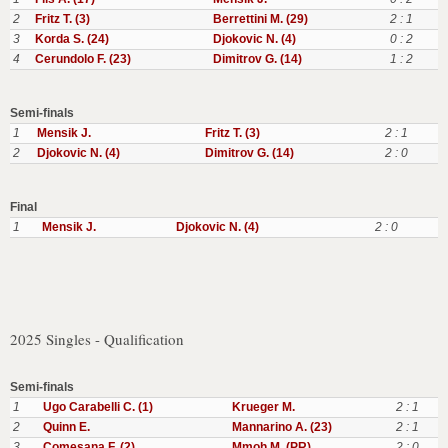
2
Fritz T. (3)
Berrettini M. (29)
2 : 1
3
Korda S. (24)
Djokovic N. (4)
0 : 2
4
Cerundolo F. (23)
Dimitrov G. (14)
1 : 2
Semi-finals
1
Mensik J.
Fritz T. (3)
2 : 1
2
Djokovic N. (4)
Dimitrov G. (14)
2 : 0
Final
1
Mensik J.
Djokovic N. (4)
2 : 0
2025 Singles - Qualification
Semi-finals
1
Ugo Carabelli C. (1)
Krueger M.
2 : 1
2
Quinn E.
Mannarino A. (23)
2 : 1
3
Comesana F. (2)
Mmoh M. (PR)
2 : 0