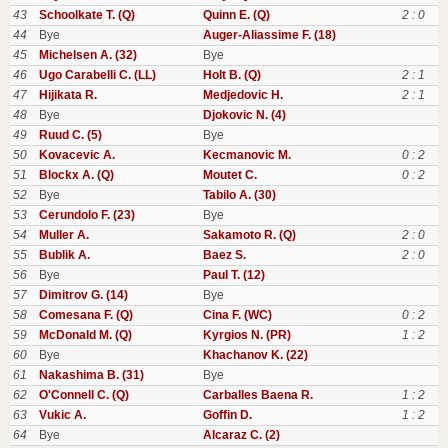
43
Schoolkate T. (Q)
Quinn E. (Q)
2 : 0
44
Bye
Auger-Aliassime F. (18)
45
Michelsen A. (32)
Bye
46
Ugo Carabelli C. (LL)
Holt B. (Q)
2 : 1
47
Hijikata R.
Medjedovic H.
2 : 1
48
Bye
Djokovic N. (4)
49
Ruud C. (5)
Bye
50
Kovacevic A.
Kecmanovic M.
0 : 2
51
Blockx A. (Q)
Moutet C.
0 : 2
52
Bye
Tabilo A. (30)
53
Cerundolo F. (23)
Bye
54
Muller A.
Sakamoto R. (Q)
2 : 0
55
Bublik A.
Baez S.
2 : 0
56
Bye
Paul T. (12)
57
Dimitrov G. (14)
Bye
58
Comesana F. (Q)
Cina F. (WC)
0 : 2
59
McDonald M. (Q)
Kyrgios N. (PR)
1 : 2
60
Bye
Khachanov K. (22)
61
Nakashima B. (31)
Bye
62
O'Connell C. (Q)
Carballes Baena R.
1 : 2
63
Vukic A.
Goffin D.
1 : 2
64
Bye
Alcaraz C. (2)