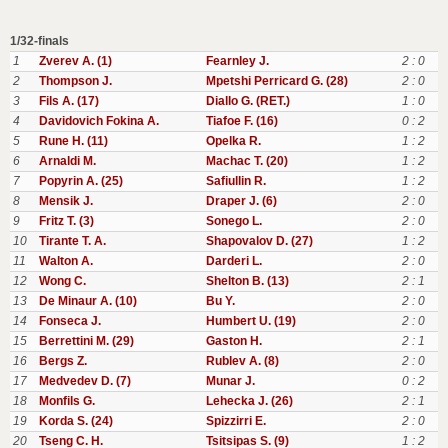
1/32-finals
1
Zverev A. (1)
Fearnley J.
2 : 0
2
Thompson J.
Mpetshi Perricard G. (28)
2 : 0
3
Fils A. (17)
Diallo G. (RET.)
1 : 0
4
Davidovich Fokina A.
Tiafoe F. (16)
0 : 2
5
Rune H. (11)
Opelka R.
1 : 2
6
Arnaldi M.
Machac T. (20)
1 : 2
7
Popyrin A. (25)
Safiullin R.
1 : 2
8
Mensik J.
Draper J. (6)
2 : 0
9
Fritz T. (3)
Sonego L.
2 : 0
10
Tirante T. A.
Shapovalov D. (27)
1 : 2
11
Walton A.
Darderi L.
2 : 0
12
Wong C.
Shelton B. (13)
2 : 1
13
De Minaur A. (10)
Bu Y.
2 : 0
14
Fonseca J.
Humbert U. (19)
2 : 0
15
Berrettini M. (29)
Gaston H.
2 : 1
16
Bergs Z.
Rublev A. (8)
2 : 0
17
Medvedev D. (7)
Munar J.
0 : 2
18
Monfils G.
Lehecka J. (26)
2 : 1
19
Korda S. (24)
Spizzirri E.
2 : 0
20
Tseng C. H.
Tsitsipas S. (9)
1 : 2