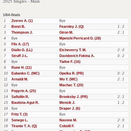
2025 Singles - Main
1/64-finals
1
Zverev A. (1)
Bye
2
Bonzi B.
Fearnley J. (Q)
1 : 2
3
Thompson J.
Giron M.
2 : 1
4
Bye
Mpetshi Perricard G. (28)
5
Fils A. (17)
Bye
6
Diallo G. (LL)
Etcheverry T. M.
2 : 0
7
Struff J-L.
Davidovich Fokina A.
0 : 2
8
Bye
Tiafoe F. (16)
9
Rune H. (11)
Bye
10
Eubanks C. (WC)
Opelka R. (PR)
0 : 2
11
Arnaldi M.
Wu Y. (WC)
2 : 1
12
Bye
Machac T. (20)
13
Popyrin A. (25)
Bye
14
Safiullin R.
Brooksby J. (PR)
2 : 1
15
Bautista-Agut R.
Mensik J.
1 : 2
16
Bye
Draper J. (6)
17
Fritz T. (3)
Bye
18
Sonego L.
Navone M.
2 : 0
19
Tirante T. A. (Q)
Cobolli F.
2 : 1