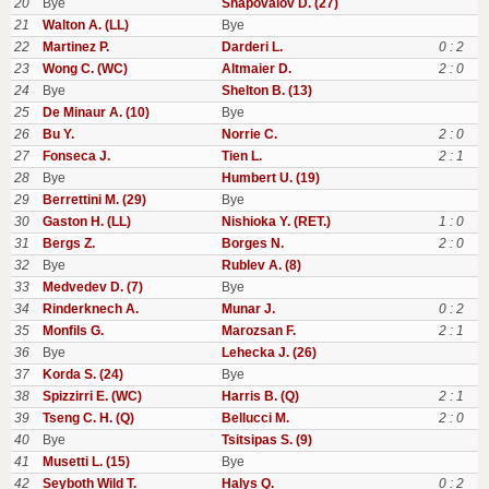
20
Bye
Shapovalov D. (27)
21
Walton A. (LL)
Bye
22
Martinez P.
Darderi L.
0 : 2
23
Wong C. (WC)
Altmaier D.
2 : 0
24
Bye
Shelton B. (13)
25
De Minaur A. (10)
Bye
26
Bu Y.
Norrie C.
2 : 0
27
Fonseca J.
Tien L.
2 : 1
28
Bye
Humbert U. (19)
29
Berrettini M. (29)
Bye
30
Gaston H. (LL)
Nishioka Y. (RET.)
1 : 0
31
Bergs Z.
Borges N.
2 : 0
32
Bye
Rublev A. (8)
33
Medvedev D. (7)
Bye
34
Rinderknech A.
Munar J.
0 : 2
35
Monfils G.
Marozsan F.
2 : 1
36
Bye
Lehecka J. (26)
37
Korda S. (24)
Bye
38
Spizzirri E. (WC)
Harris B. (Q)
2 : 1
39
Tseng C. H. (Q)
Bellucci M.
2 : 0
40
Bye
Tsitsipas S. (9)
41
Musetti L. (15)
Bye
42
Seyboth Wild T.
Halys Q.
0 : 2