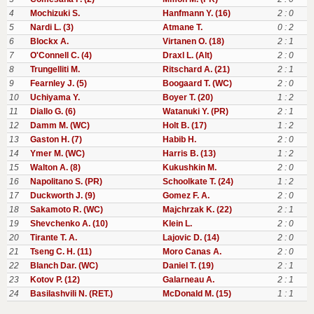
4
Mochizuki S.
Hanfmann Y. (16)
2 : 0
5
Nardi L. (3)
Atmane T.
0 : 2
6
Blockx A.
Virtanen O. (18)
2 : 1
7
O'Connell C. (4)
Draxl L. (Alt)
2 : 0
8
Trungelliti M.
Ritschard A. (21)
2 : 1
9
Fearnley J. (5)
Boogaard T. (WC)
2 : 0
10
Uchiyama Y.
Boyer T. (20)
1 : 2
11
Diallo G. (6)
Watanuki Y. (PR)
2 : 1
12
Damm M. (WC)
Holt B. (17)
1 : 2
13
Gaston H. (7)
Habib H.
2 : 0
14
Ymer M. (WC)
Harris B. (13)
1 : 2
15
Walton A. (8)
Kukushkin M.
2 : 0
16
Napolitano S. (PR)
Schoolkate T. (24)
1 : 2
17
Duckworth J. (9)
Gomez F. A.
2 : 0
18
Sakamoto R. (WC)
Majchrzak K. (22)
2 : 1
19
Shevchenko A. (10)
Klein L.
2 : 0
20
Tirante T. A.
Lajovic D. (14)
2 : 0
21
Tseng C. H. (11)
Moro Canas A.
2 : 0
22
Blanch Dar. (WC)
Daniel T. (19)
2 : 1
23
Kotov P. (12)
Galarneau A.
2 : 1
24
Basilashvili N. (RET.)
McDonald M. (15)
1 : 1