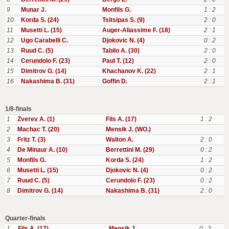
9
Munar J.
Monfils G.
1 : 2
10
Korda S. (24)
Tsitsipas S. (9)
2 : 0
11
Musetti L. (15)
Auger-Aliassime F. (18)
2 : 1
12
Ugo Carabelli C.
Djokovic N. (4)
0 : 2
13
Ruud C. (5)
Tabilo A. (30)
2 : 0
14
Cerundolo F. (23)
Paul T. (12)
2 : 0
15
Dimitrov G. (14)
Khachanov K. (22)
2 : 1
16
Nakashima B. (31)
Goffin D.
2 : 1
1/8-finals
1
Zverev A. (1)
Fils A. (17)
1 : 2
2
Machac T. (20)
Mensik J. (WO.)
3
Fritz T. (3)
Walton A.
2 : 0
4
De Minaur A. (10)
Berrettini M. (29)
0 : 2
5
Monfils G.
Korda S. (24)
1 : 2
6
Musetti L. (15)
Djokovic N. (4)
0 : 2
7
Ruud C. (5)
Cerundolo F. (23)
0 : 2
8
Dimitrov G. (14)
Nakashima B. (31)
2 : 0
Quarter-finals
1
Fils A. (17)
Mensik J.
0 : 2