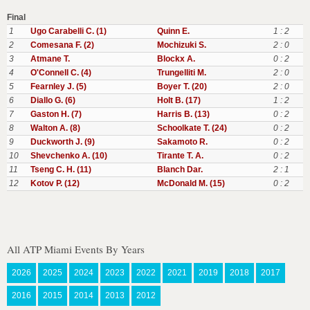
Final
1
Ugo Carabelli C. (1)
Quinn E.
1 : 2
2
Comesana F. (2)
Mochizuki S.
2 : 0
3
Atmane T.
Blockx A.
0 : 2
4
O'Connell C. (4)
Trungelliti M.
2 : 0
5
Fearnley J. (5)
Boyer T. (20)
2 : 0
6
Diallo G. (6)
Holt B. (17)
1 : 2
7
Gaston H. (7)
Harris B. (13)
0 : 2
8
Walton A. (8)
Schoolkate T. (24)
0 : 2
9
Duckworth J. (9)
Sakamoto R.
0 : 2
10
Shevchenko A. (10)
Tirante T. A.
0 : 2
11
Tseng C. H. (11)
Blanch Dar.
2 : 1
12
Kotov P. (12)
McDonald M. (15)
0 : 2
All ATP Miami Events By Years
2026
2025
2024
2023
2022
2021
2019
2018
2017
2016
2015
2014
2013
2012