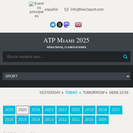
español
info@live2sport.com
ATP Miami 2025
resultados, clasificaciones
YESTERDAY
TODAY
TOMORROW
08/08 10:56
2026
2025
2024
2023
2022
2021
2019
2018
2017
2016
2015
2014
2013
2012
2011
2010
2009