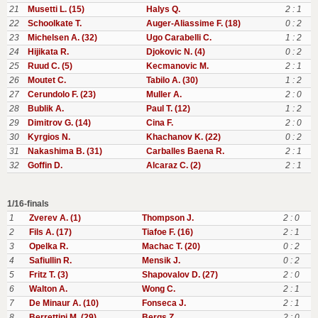
21
Musetti L. (15)
Halys Q.
2 : 1
22
Schoolkate T.
Auger-Aliassime F. (18)
0 : 2
23
Michelsen A. (32)
Ugo Carabelli C.
1 : 2
24
Hijikata R.
Djokovic N. (4)
0 : 2
25
Ruud C. (5)
Kecmanovic M.
2 : 1
26
Moutet C.
Tabilo A. (30)
1 : 2
27
Cerundolo F. (23)
Muller A.
2 : 0
28
Bublik A.
Paul T. (12)
1 : 2
29
Dimitrov G. (14)
Cina F.
2 : 0
30
Kyrgios N.
Khachanov K. (22)
0 : 2
31
Nakashima B. (31)
Carballes Baena R.
2 : 1
32
Goffin D.
Alcaraz C. (2)
2 : 1
1/16-finals
1
Zverev A. (1)
Thompson J.
2 : 0
2
Fils A. (17)
Tiafoe F. (16)
2 : 1
3
Opelka R.
Machac T. (20)
0 : 2
4
Safiullin R.
Mensik J.
0 : 2
5
Fritz T. (3)
Shapovalov D. (27)
2 : 0
6
Walton A.
Wong C.
2 : 1
7
De Minaur A. (10)
Fonseca J.
2 : 1
8
Berrettini M. (29)
Bergs Z.
2 : 0